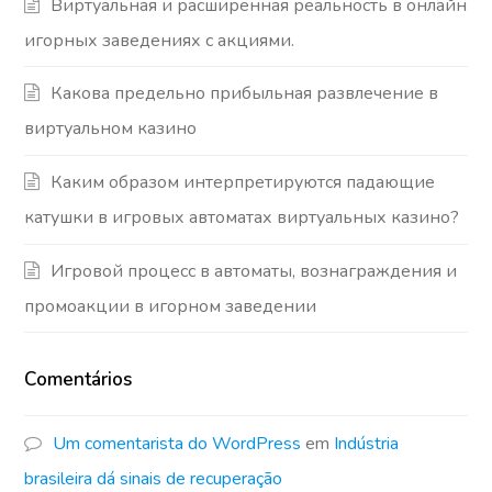
Виртуальная и расширенная реальность в онлайн
игорных заведениях с акциями.
Какова предельно прибыльная развлечение в
виртуальном казино
Каким образом интерпретируются падающие
катушки в игровых автоматах виртуальных казино?
Игровой процесс в автоматы, вознаграждения и
промоакции в игорном заведении
Comentários
Um comentarista do WordPress
em
Indústria
brasileira dá sinais de recuperação