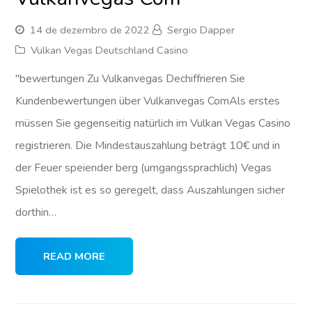
14 de dezembro de 2022
Sergio Dapper
Vulkan Vegas Deutschland Casino
"bewertungen Zu Vulkanvegas Dechiffrieren Sie
Kundenbewertungen über Vulkanvegas ComAls erstes
müssen Sie gegenseitig natürlich im Vulkan Vegas Casino
registrieren. Die Mindestauszahlung beträgt 10€ und in
der Feuer speiender berg (umgangssprachlich) Vegas
Spielothek ist es so geregelt, dass Auszahlungen sicher
dorthin…
READ MORE