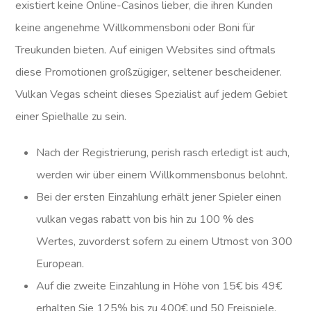
existiert keine Online-Casinos lieber, die ihren Kunden
keine angenehme Willkommensboni oder Boni für
Treukunden bieten. Auf einigen Websites sind oftmals
diese Promotionen großzügiger, seltener bescheidener.
Vulkan Vegas scheint dieses Spezialist auf jedem Gebiet
einer Spielhalle zu sein.
Nach der Registrierung, perish rasch erledigt ist auch,
werden wir über einem Willkommensbonus belohnt.
Bei der ersten Einzahlung erhält jener Spieler einen
vulkan vegas rabatt von bis hin zu 100 % des
Wertes, zuvorderst sofern zu einem Utmost von 300
European.
Auf die zweite Einzahlung in Höhe von 15€ bis 49€
erhalten Sie 125% bis zu 400€ und 50 Freispiele.