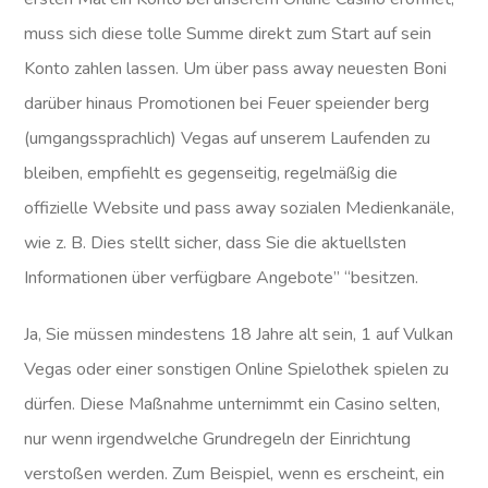
muss sich diese tolle Summe direkt zum Start auf sein
Konto zahlen lassen. Um über pass away neuesten Boni
darüber hinaus Promotionen bei Feuer speiender berg
(umgangssprachlich) Vegas auf unserem Laufenden zu
bleiben, empfiehlt es gegenseitig, regelmäßig die
offizielle Website und pass away sozialen Medienkanäle,
wie z. B. Dies stellt sicher, dass Sie die aktuellsten
Informationen über verfügbare Angebote” “besitzen.
Ja, Sie müssen mindestens 18 Jahre alt sein, 1 auf Vulkan
Vegas oder einer sonstigen Online Spielothek spielen zu
dürfen. Diese Maßnahme unternimmt ein Casino selten,
nur wenn irgendwelche Grundregeln der Einrichtung
verstoßen werden. Zum Beispiel, wenn es erscheint, ein