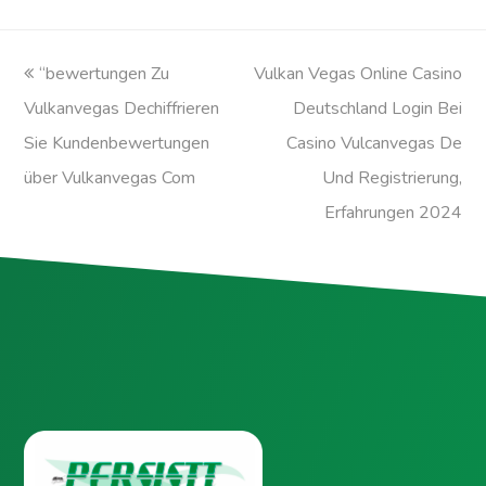
previous
“bewertungen Zu
Vulkan Vegas Online Casino
next
Vulkanvegas Dechiffrieren
post:
post:
Deutschland Login Bei
Sie Kundenbewertungen
Casino Vulcanvegas De
über Vulkanvegas Com
Und Registrierung,
Erfahrungen 2024