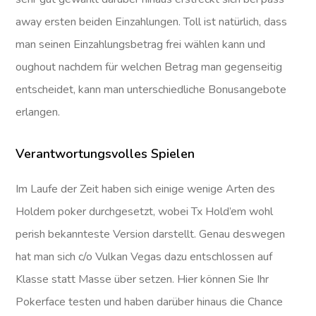
away ersten beiden Einzahlungen. Toll ist natürlich, dass
man seinen Einzahlungsbetrag frei wählen kann und
oughout nachdem für welchen Betrag man gegenseitig
entscheidet, kann man unterschiedliche Bonusangebote
erlangen.
Verantwortungsvolles Spielen
Im Laufe der Zeit haben sich einige wenige Arten des
Holdem poker durchgesetzt, wobei Tx Hold’em wohl
perish bekannteste Version darstellt. Genau deswegen
hat man sich c/o Vulkan Vegas dazu entschlossen auf
Klasse statt Masse über setzen. Hier können Sie Ihr
Pokerface testen und haben darüber hinaus die Chance