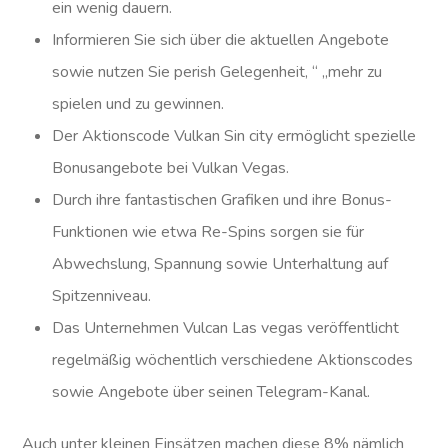
ein wenig dauern.
Informieren Sie sich über die aktuellen Angebote
sowie nutzen Sie perish Gelegenheit, “ „mehr zu
spielen und zu gewinnen.
Der Aktionscode Vulkan Sin city ermöglicht spezielle
Bonusangebote bei Vulkan Vegas.
Durch ihre fantastischen Grafiken und ihre Bonus-
Funktionen wie etwa Re-Spins sorgen sie für
Abwechslung, Spannung sowie Unterhaltung auf
Spitzenniveau.
Das Unternehmen Vulcan Las vegas veröffentlicht
regelmäßig wöchentlich verschiedene Aktionscodes
sowie Angebote über seinen Telegram-Kanal.
Auch unter kleinen Einsätzen machen diese 8% nämlich