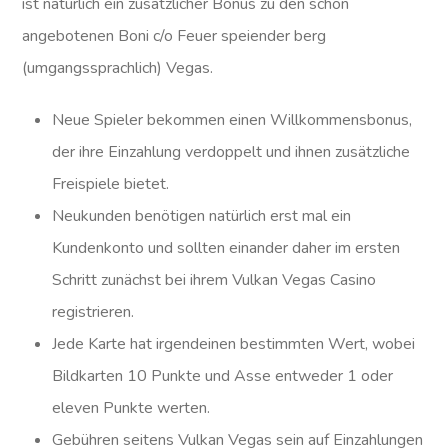
ist natürlich ein zusätzlicher Bonus zu den schon
angebotenen Boni c/o Feuer speiender berg
(umgangssprachlich) Vegas.
Neue Spieler bekommen einen Willkommensbonus,
der ihre Einzahlung verdoppelt und ihnen zusätzliche
Freispiele bietet.
Neukunden benötigen natürlich erst mal ein
Kundenkonto und sollten einander daher im ersten
Schritt zunächst bei ihrem Vulkan Vegas Casino
registrieren.
Jede Karte hat irgendeinen bestimmten Wert, wobei
Bildkarten 10 Punkte und Asse entweder 1 oder
eleven Punkte werten.
Gebühren seitens Vulkan Vegas sein auf Einzahlungen