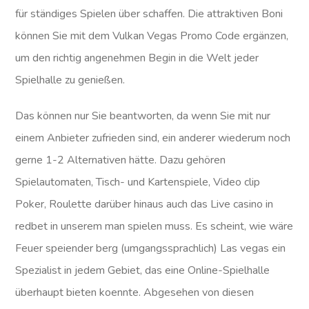
für ständiges Spielen über schaffen. Die attraktiven Boni
können Sie mit dem Vulkan Vegas Promo Code ergänzen,
um den richtig angenehmen Begin in die Welt jeder
Spielhalle zu genießen.
Das können nur Sie beantworten, da wenn Sie mit nur
einem Anbieter zufrieden sind, ein anderer wiederum noch
gerne 1-2 Alternativen hätte. Dazu gehören
Spielautomaten, Tisch- und Kartenspiele, Video clip
Poker, Roulette darüber hinaus auch das Live casino in
redbet in unserem man spielen muss. Es scheint, wie wäre
Feuer speiender berg (umgangssprachlich) Las vegas ein
Spezialist in jedem Gebiet, das eine Online-Spielhalle
überhaupt bieten koennte. Abgesehen von diesen