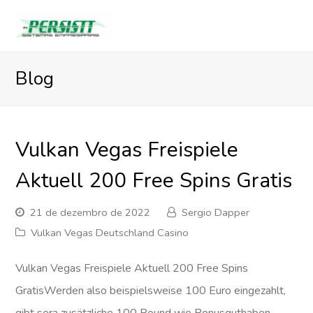
Blog
Vulkan Vegas Freispiele
Aktuell 200 Free Spins Gratis
21 de dezembro de 2022
Sergio Dapper
Vulkan Vegas Deutschland Casino
Vulkan Vegas Freispiele Aktuell 200 Free Spins
Gratis
Werden also beispielsweise 100 Euro eingezahlt,