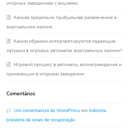
игорных заведениях с акциями.
Какова предельно прибыльная развлечение в
виртуальном казино
Каким образом интерпретируются падающие
катушки в игровых автоматах виртуальных казино?
Игровой процесс в автоматы, вознаграждения и
промоакции в игорном заведении
Comentários
Um comentarista do WordPress
em
Indústria
brasileira dá sinais de recuperação