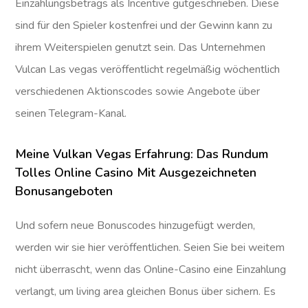
Einzahlungsbetrags als Incentive gutgeschrieben. Diese
sind für den Spieler kostenfrei und der Gewinn kann zu
ihrem Weiterspielen genutzt sein. Das Unternehmen
Vulcan Las vegas veröffentlicht regelmäßig wöchentlich
verschiedenen Aktionscodes sowie Angebote über
seinen Telegram-Kanal.
Meine Vulkan Vegas Erfahrung: Das Rundum
Tolles Online Casino Mit Ausgezeichneten
Bonusangeboten
Und sofern neue Bonuscodes hinzugefügt werden,
werden wir sie hier veröffentlichen. Seien Sie bei weitem
nicht überrascht, wenn das Online-Casino eine Einzahlung
verlangt, um living area gleichen Bonus über sichern. Es