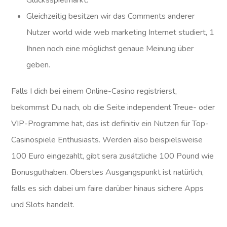
Glücksspielmarkt.
Gleichzeitig besitzen wir das Comments anderer
Nutzer world wide web marketing Internet studiert, 1
Ihnen noch eine möglichst genaue Meinung über
geben.
Falls I dich bei einem Online-Casino registrierst,
bekommst Du nach, ob die Seite independent Treue- oder
VIP-Programme hat, das ist definitiv ein Nutzen für Top-
Casinospiele Enthusiasts. Werden also beispielsweise
100 Euro eingezahlt, gibt sera zusätzliche 100 Pound wie
Bonusguthaben. Oberstes Ausgangspunkt ist natürlich,
falls es sich dabei um faire darüber hinaus sichere Apps
und Slots handelt.