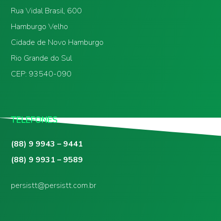
Rua Vidal Brasil, 600
Hamburgo Velho
Cidade de Novo Hamburgo
Rio Grande do Sul
CEP: 93540-090
TELEFONES
(88) 9 9943 – 9441
(88) 9 9931 – 9589
persistt@persistt.com.br