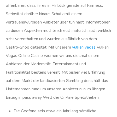
offenbaren, dass ihr es in Hinblick gerade auf Fairness,
Seriosität darüber hinaus Schutz mit einem
vertrauenswürdigen Anbieter über tun habt. Informationen
zu diesen Aspekten möchte ich euch natürlich auch wirklich
nicht vorenthalten und wurden ausführlich von dem
Gastro-Shop getestet. Mit unserem
vulkan vegas
Vulkan
Vegas Online Casino widmen wir uns diesmal einem
Anbieter, der Modernität, Entertainment und
Funktionalität bestens vereint. Mit bisher viel Erfahrung
auf dem Markt der landbasierten Gambling dens hält das
Unternehmen rund um unseren Anbieter nun im übrigen
Einzug in pass away Welt der On-line Spielotheken.
Die Geofone sein etwa ein Jahr lang sämtliche