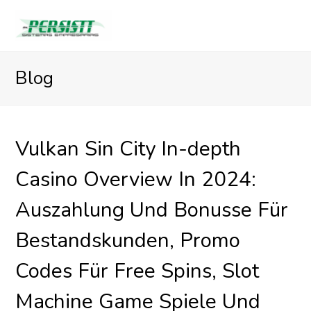
Blog
Vulkan Sin City In-depth
Casino Overview In 2024:
Auszahlung Und Bonusse Für
Bestandskunden, Promo
Codes Für Free Spins, Slot
Machine Game Spiele Und