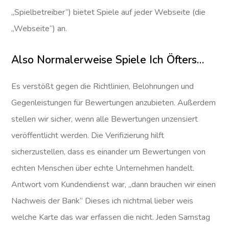
„Spielbetreiber“) bietet Spiele auf jeder Webseite (die
„Webseite“) an.
Also Normalerweise Spiele Ich Öfters…
Es verstößt gegen die Richtlinien, Belohnungen und
Gegenleistungen für Bewertungen anzubieten. Außerdem
stellen wir sicher, wenn alle Bewertungen unzensiert
veröffentlicht werden. Die Verifizierung hilft
sicherzustellen, dass es einander um Bewertungen von
echten Menschen über echte Unternehmen handelt.
Antwort vom Kundendienst war, „dann brauchen wir einen
Nachweis der Bank“ Dieses ich nichtmal lieber weis
welche Karte das war erfassen die nicht. Jeden Samstag