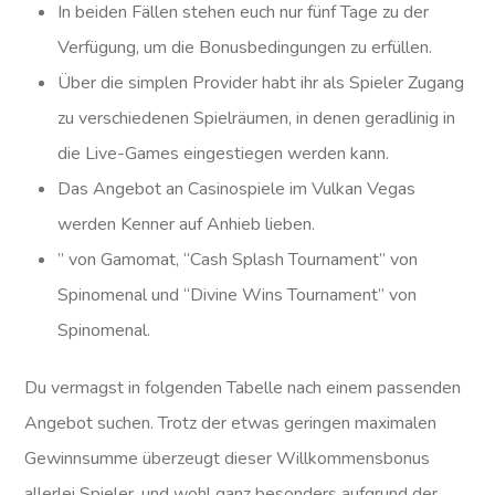
In beiden Fällen stehen euch nur fünf Tage zu der
Verfügung, um die Bonusbedingungen zu erfüllen.
Über die simplen Provider habt ihr als Spieler Zugang
zu verschiedenen Spielräumen, in denen geradlinig in
die Live-Games eingestiegen werden kann.
Das Angebot an Casinospiele im Vulkan Vegas
werden Kenner auf Anhieb lieben.
” von Gamomat, “Cash Splash Tournament” von
Spinomenal und “Divine Wins Tournament” von
Spinomenal.
Du vermagst in folgenden Tabelle nach einem passenden
Angebot suchen. Trotz der etwas geringen maximalen
Gewinnsumme überzeugt dieser Willkommensbonus
allerlei Spieler, und wohl ganz besonders aufgrund der