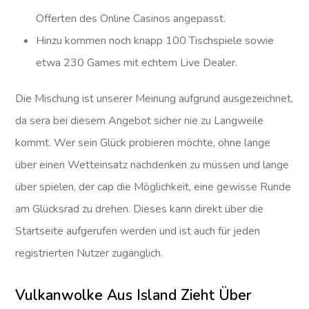
Offerten des Online Casinos angepasst.
Hinzu kommen noch knapp 100 Tischspiele sowie
etwa 230 Games mit echtem Live Dealer.
Die Mischung ist unserer Meinung aufgrund ausgezeichnet,
da sera bei diesem Angebot sicher nie zu Langweile
kommt. Wer sein Glück probieren möchte, ohne lange
über einen Wetteinsatz nachdenken zu müssen und lange
über spielen, der cap die Möglichkeit, eine gewisse Runde
am Glücksrad zu drehen. Dieses kann direkt über die
Startseite aufgerufen werden und ist auch für jeden
registrierten Nutzer zugänglich.
Vulkanwolke Aus Island Zieht Über