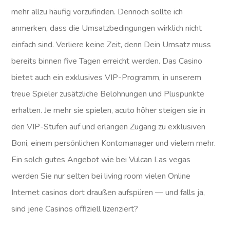
mehr allzu häufig vorzufinden. Dennoch sollte ich
anmerken, dass die Umsatzbedingungen wirklich nicht
einfach sind. Verliere keine Zeit, denn Dein Umsatz muss
bereits binnen five Tagen erreicht werden. Das Casino
bietet auch ein exklusives VIP-Programm, in unserem
treue Spieler zusätzliche Belohnungen und Pluspunkte
erhalten. Je mehr sie spielen, acuto höher steigen sie in
den VIP-Stufen auf und erlangen Zugang zu exklusiven
Boni, einem persönlichen Kontomanager und vielem mehr.
Ein solch gutes Angebot wie bei Vulcan Las vegas
werden Sie nur selten bei living room vielen Online
Internet casinos dort draußen aufspüren — und falls ja,
sind jene Casinos offiziell lizenziert?