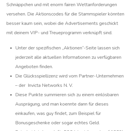
Schnäppchen und mit enorm fairen Wettanforderungen
versehen. Die Aktionscodes für die Stammspieler könnten
besser kaum sein, wobei die Advertisements geschickt
mit deinem VIP- und Treueprogramm verknüpft sind.
Unter der spezifischen „Aktionen“-Seite lassen sich
jederzeit alle aktuellen Informationen zu verfügbaren
Angeboten finden.
Die Glücksspiellizenz wird vom Partner-Unternehmen
– der Invicta Networks N. V.
Diese Punkte summieren sich zu einem einlösbaren
Ausprägung, und man koennte dann für dieses
einkaufen, was guy findet, zum Beispiel für
Bonusgeschenke oder sogar echtes Geld.