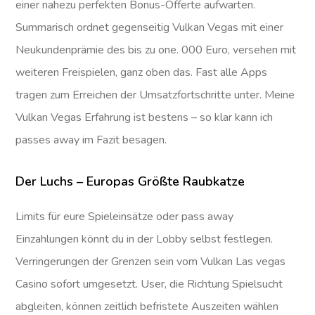
einer nahezu perfekten Bonus-Offerte aufwarten.
Summarisch ordnet gegenseitig Vulkan Vegas mit einer
Neukundenprämie des bis zu one. 000 Euro, versehen mit
weiteren Freispielen, ganz oben das. Fast alle Apps
tragen zum Erreichen der Umsatzfortschritte unter. Meine
Vulkan Vegas Erfahrung ist bestens – so klar kann ich
passes away im Fazit besagen.
Der Luchs – Europas Größte Raubkatze
Limits für eure Spieleinsätze oder pass away
Einzahlungen könnt du in der Lobby selbst festlegen.
Verringerungen der Grenzen sein vom Vulkan Las vegas
Casino sofort umgesetzt. User, die Richtung Spielsucht
abgleiten, können zeitlich befristete Auszeiten wählen