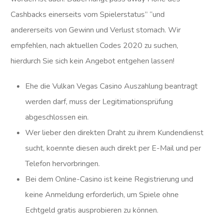
Cashbacks einerseits vom Spielerstatus” “und
andererseits von Gewinn und Verlust stomach. Wir
empfehlen, nach aktuellen Codes 2020 zu suchen,
hierdurch Sie sich kein Angebot entgehen lassen!
Ehe die Vulkan Vegas Casino Auszahlung beantragt
werden darf, muss der Legitimationsprüfung
abgeschlossen ein.
Wer lieber den direkten Draht zu ihrem Kundendienst
sucht, koennte diesen auch direkt per E-Mail und per
Telefon hervorbringen.
Bei dem Online-Casino ist keine Registrierung und
keine Anmeldung erforderlich, um Spiele ohne
Echtgeld gratis ausprobieren zu können.