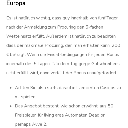
Europa
Es ist natürlich wichtig, dass guy innerhalb von fünf Tagen
nach der Anmeldung zum Procuring den 5-fachen
Wetteinsatz erfüllt. Außerdem ist natürlich zu beachten,
dass der maximale Procuring, den man erhalten kann, 200
€ beträgt. Wenn die Einsatzbedingungen für jeden Bonus
innerhalb des 5 Tagen” “ab dem Tag gorge Gutschreibens
nicht erfüllt wird, dann verfällt der Bonus unaufgefordert.
Achten Sie also stets darauf in lizenzierten Casinos zu
mitspielen.
Das Angebot besteht, wie schon erwähnt, aus 50
Freispielen für living area Automaten Dead or
perhaps Alive 2.