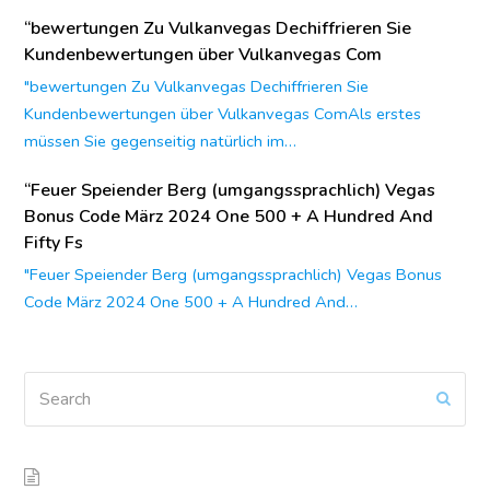
“bewertungen Zu Vulkanvegas Dechiffrieren Sie
Kundenbewertungen über Vulkanvegas Com
"bewertungen Zu Vulkanvegas Dechiffrieren Sie
Kundenbewertungen über Vulkanvegas ComAls erstes
müssen Sie gegenseitig natürlich im…
“Feuer Speiender Berg (umgangssprachlich) Vegas
Bonus Code März 2024 One 500 + A Hundred And
Fifty Fs
"Feuer Speiender Berg (umgangssprachlich) Vegas Bonus
Code März 2024 One 500 + A Hundred And…
Search
Submi