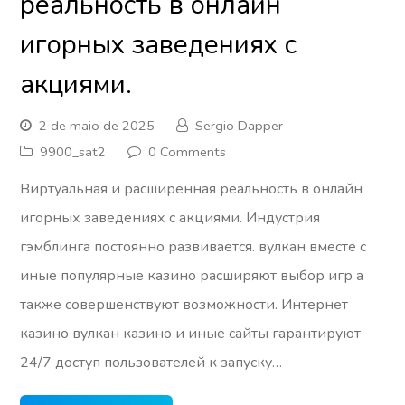
реальность в онлайн
игорных заведениях с
акциями.
2 de maio de 2025
Sergio Dapper
9900_sat2
0 Comments
Виртуальная и расширенная реальность в онлайн
игорных заведениях с акциями. Индустрия
гэмблинга постоянно развивается. вулкан вместе с
иные популярные казино расширяют выбор игр а
также совершенствуют возможности. Интернет
казино вулкан казино и иные сайты гарантируют
24/7 доступ пользователей к запуску…