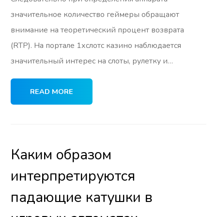
значительное количество геймеры обращают
внимание на теоретический процент возврата
(RTP). На портале 1хслотс казино наблюдается
значительный интерес на слоты, рулетку и…
READ MORE
Каким образом
интерпретируются
падающие катушки в