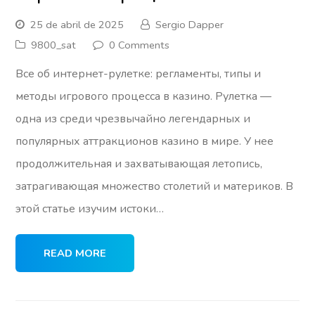
25 de abril de 2025
Sergio Dapper
9800_sat
0 Comments
Все об интернет-рулетке: регламенты, типы и
методы игрового процесса в казино. Рулетка —
одна из среди чрезвычайно легендарных и
популярных аттракционов казино в мире. У нее
продолжительная и захватывающая летопись,
затрагивающая множество столетий и материков. В
этой статье изучим истоки…
READ MORE