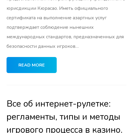
юрисдикции Кюрасао. Иметь официального
сертификата на выполнение азартных услуг
подтверждает соблюдение нынешних
международных стандартов, предназначенных для
безопасности данных игроков…
READ MORE
Все об интернет-рулетке:
регламенты, типы и методы
игрового процесса в казино.