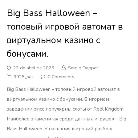
Big Bass Halloween –
топовый игровой автомат в
виртуальном казино с
бонусами.
22 de abril de 2025
Sergio Dapper
9925_sat
0 Comments
Big Bass Halloween – топовый игровой автомат в
виртуальном казино с бонусами. В игорном
заведении pinco популярны слоты от Reel Kingdom.
Наиболее знаменитая среди данных игрушек – Big
Bass Halloween. У названия широкий разброс