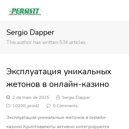
Sergio Dapper
This author has written 534 articles
Эксплуатация уникальных
жетонов в онлайн-казино
2 de maio de 2025
Sergio Dapper
10200_prod2
0 Comments
Эксплуатация уникальных жетонов в онлайн-
казино Криптовалюты активно интегрируются