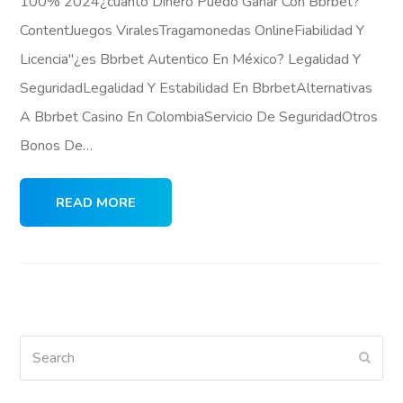
100% 2024¿cuánto Dinero Puedo Ganar Con Bbrbet?
ContentJuegos ViralesTragamonedas OnlineFiabilidad Y
Licencia"¿es Bbrbet Autentico En México? Legalidad Y
SeguridadLegalidad Y Estabilidad En BbrbetAlternativas
A Bbrbet Casino En ColombiaServicio De SeguridadOtros
Bonos De…
READ MORE
Search
Submi