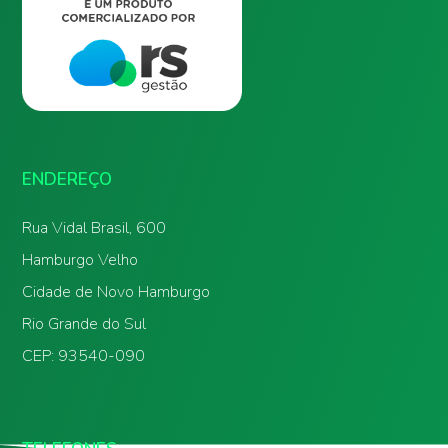
ENDEREÇO
Rua Vidal Brasil, 600
Hamburgo Velho
Cidade de Novo Hamburgo
Rio Grande do Sul
CEP: 93540-090