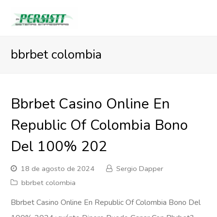
bbrbet colombia
Bbrbet Casino Online En
Republic Of Colombia Bono
Del 100% 202
18 de agosto de 2024
Sergio Dapper
bbrbet colombia
Bbrbet Casino Online En Republic Of Colombia Bono Del