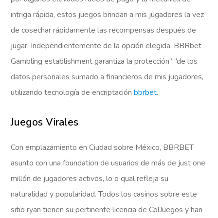
intriga rápida, estos juegos brindan a mis jugadores la vez
de cosechar rápidamente las recompensas después de
jugar. Independientemente de la opción elegida, BBRbet
Gambling establishment garantiza la protección” “de los
datos personales sumado a financieros de mis jugadores,
utilizando tecnología de encriptación
bbrbet
.
Juegos Virales
Con emplazamiento en Ciudad sobre México, BBRBET
asunto con una foundation de usuarios de más de just one
millón de jugadores activos, lo o qual refleja su
naturalidad y popularidad. Todos los casinos sobre este
sitio ryan tienen su pertinente licencia de ColJuegos y han