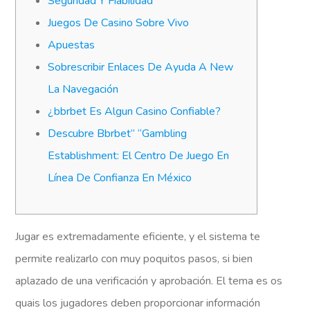
Seguridad Y Fiabilidad
Juegos De Casino Sobre Vivo
Apuestas
Sobrescribir Enlaces De Ayuda A New
La Navegación
¿bbrbet Es Algun Casino Confiable?
Descubre Bbrbet” “Gambling
Establishment: El Centro De Juego En
Línea De Confianza En México
Jugar es extremadamente eficiente, y el sistema te
permite realizarlo con muy poquitos pasos, si bien
aplazado de una verificación y aprobación. El tema es os
quais los jugadores deben proporcionar información