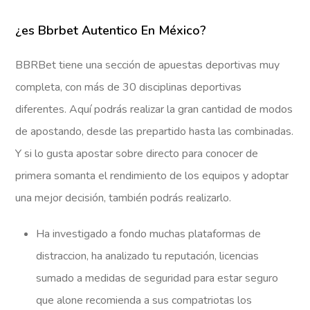
¿es Bbrbet Autentico En México?
BBRBet tiene una sección de apuestas deportivas muy
completa, con más de 30 disciplinas deportivas
diferentes. Aquí podrás realizar la gran cantidad de modos
de apostando, desde las prepartido hasta las combinadas.
Y si lo gusta apostar sobre directo para conocer de
primera somanta el rendimiento de los equipos y adoptar
una mejor decisión, también podrás realizarlo.
Ha investigado a fondo muchas plataformas de
distraccion, ha analizado tu reputación, licencias
sumado a medidas de seguridad para estar seguro
que alone recomienda a sus compatriotas los