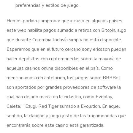
preferencias y estilos de juego.
Hemos podido comprobar que incluso en algunos países
este web habilita pagos sumado a retiros con Bitcoin, algo
que durante Colombia todavía simply no está disponible.
Esperemos que en el futuro cercano sony ericsson puedan
hacer depósitos con criptomonedas sobre la mayoría de
aquellas casinos online disponibles en el país. Como
mencionamos con antelacion, los juegos sobre BBRBet
son aportados por grandes proveedores de software la
cual han dejado marca en la industria, como Evoplay,
Caleta,” “Ezugi, Red Tiger sumado a Evolution. En aquel
sentido, la claridad y juego justo de las tragamonedas que
encontrarás sobre este casino está garantizada.