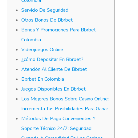
Colombia
Servicio De Seguridad
Otros Bonos De Bbrbet
Bonos Y Promociones Para Bbrbet
Colombia
Videojuegos Online
¿cómo Depositar En Bbrbet?
Atención Al Cliente De Bbrbet
Bbrbet En Colombia
Juegos Disponibles En Bbrbet
Los Mejores Bonos Sobre Casino Online:
Incrementa Tus Posibilidades Para Ganar
Métodos De Pago Convenientes Y
Soporte Técnico 24/7: Seguridad