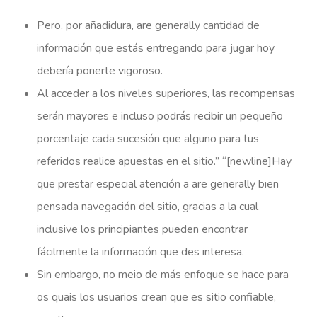
Pero, por añadidura, are generally cantidad de
información que estás entregando para jugar hoy
debería ponerte vigoroso.
Al acceder a los niveles superiores, las recompensas
serán mayores e incluso podrás recibir un pequeño
porcentaje cada sucesión que alguno para tus
referidos realice apuestas en el sitio.” “[newline]Hay
que prestar especial atención a are generally bien
pensada navegación del sitio, gracias a la cual
inclusive los principiantes pueden encontrar
fácilmente la información que des interesa.
Sin embargo, no meio de más enfoque se hace para
os quais los usuarios crean que es sitio confiable,