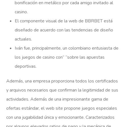
bonificación en metálico por cada amigo invitado al
casino.
El componente visual de la web de BBRBET está
diseñado de acuerdo con las tendencias de diseño
actuales.
Iván fue, principalmente, un colombiano entusiasta de
los juegos de casino con” “sobre las apuestas
deportivas.
Además, una empresa proporciona todos los certificados
y arquivos necesarios que confirman la legitimidad de sus
actividades. Además de una impresionante gama de
ofertas estándar, el web site propone juegos especiales
con una jugabilidad única y emocionante. Caracterizados
por algunos elevados ratios de pago y la mecánica de