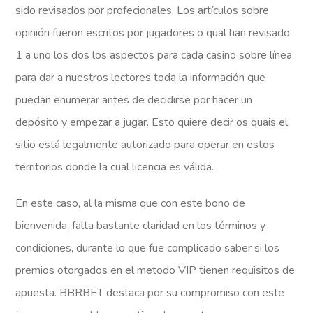
sido revisados por profecionales. Los artículos sobre
opinión fueron escritos por jugadores o qual han revisado
1 a uno los dos los aspectos para cada casino sobre línea
para dar a nuestros lectores toda la información que
puedan enumerar antes de decidirse por hacer un
depósito y empezar a jugar. Esto quiere decir os quais el
sitio está legalmente autorizado para operar en estos
territorios donde la cual licencia es válida.
En este caso, al la misma que con este bono de
bienvenida, falta bastante claridad en los términos y
condiciones, durante lo que fue complicado saber si los
premios otorgados en el metodo VIP tienen requisitos de
apuesta. BBRBET destaca por su compromiso con este