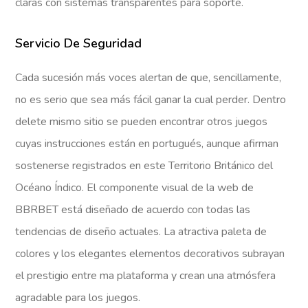
claras con sistemas transparentes para soporte.
Servicio De Seguridad
Cada sucesión más voces alertan de que, sencillamente,
no es serio que sea más fácil ganar la cual perder. Dentro
delete mismo sitio se pueden encontrar otros juegos
cuyas instrucciones están en portugués, aunque afirman
sostenerse registrados en este Territorio Británico del
Océano Índico. El componente visual de la web de
BBRBET está diseñado de acuerdo con todas las
tendencias de diseño actuales. La atractiva paleta de
colores y los elegantes elementos decorativos subrayan
el prestigio entre ma plataforma y crean una atmósfera
agradable para los juegos.