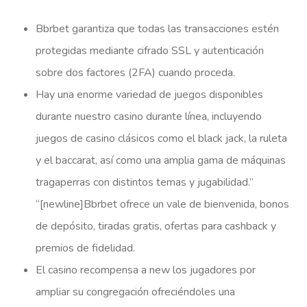
Bbrbet garantiza que todas las transacciones estén
protegidas mediante cifrado SSL y autenticación
sobre dos factores (2FA) cuando proceda.
Hay una enorme variedad de juegos disponibles
durante nuestro casino durante línea, incluyendo
juegos de casino clásicos como el black jack, la ruleta
y el baccarat, así como una amplia gama de máquinas
tragaperras con distintos temas y jugabilidad.”
“[newline]Bbrbet ofrece un vale de bienvenida, bonos
de depósito, tiradas gratis, ofertas para cashback y
premios de fidelidad.
El casino recompensa a new los jugadores por
ampliar su congregación ofreciéndoles una