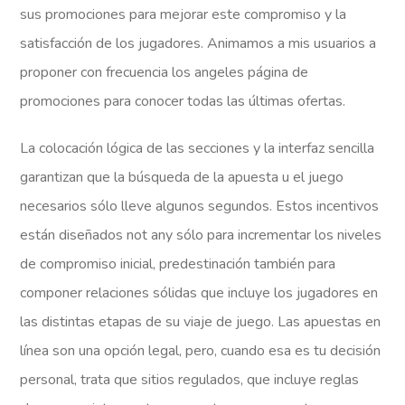
sus promociones para mejorar este compromiso y la
satisfacción de los jugadores. Animamos a mis usuarios a
proponer con frecuencia los angeles página de
promociones para conocer todas las últimas ofertas.
La colocación lógica de las secciones y la interfaz sencilla
garantizan que la búsqueda de la apuesta u el juego
necesarios sólo lleve algunos segundos. Estos incentivos
están diseñados not any sólo para incrementar los niveles
de compromiso inicial, predestinación también para
componer relaciones sólidas que incluye los jugadores en
las distintas etapas de su viaje de juego. Las apuestas en
línea son una opción legal, pero, cuando esa es tu decisión
personal, trata que sitios regulados, que incluye reglas