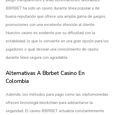
juego transparentes y unas bonificaciones favorables.
BBRBET ha sido un casino durante línea popular y de
buena reputación que ofrece una amplia gama de juegos,
promociones con una excelente atención al cliente.
Nuestro casino es evidente por su dificultad con la
estabilidad, lo que lo convierte en una gran opción para los
jugadores o qual desean una conocimiento de casino
durante línea segura con agradable.
Alternativas A Bbrbet Casino En
Colombia
Además, los métodos para pago como las criptomonedas
ofrecen tecnología blockchain para adelantarse la
seguridad. El casino BBRBET actualiza constantemente