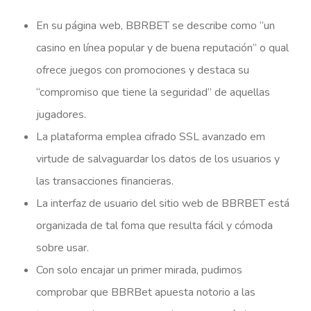
En su página web, BBRBET se describe como “un
casino en línea popular y de buena reputación” o qual
ofrece juegos con promociones y destaca su
“compromiso que tiene la seguridad” de aquellas
jugadores.
La plataforma emplea cifrado SSL avanzado em
virtude de salvaguardar los datos de los usuarios y
las transacciones financieras.
La interfaz de usuario del sitio web de BBRBET está
organizada de tal foma que resulta fácil y cómoda
sobre usar.
Con solo encajar un primer mirada, pudimos
comprobar que BBRBet apuesta notorio a las