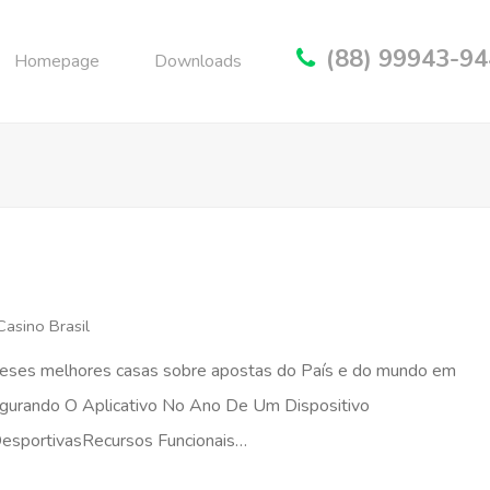
(88) 99943-9
Homepage
Downloads
asino Brasil
ieses melhores casas sobre apostas do País e do mundo em
gurando O Aplicativo No Ano De Um Dispositivo
DesportivasRecursos Funcionais…