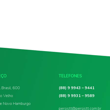
EÇO
TELEFONES
 Brasil, 600
(88) 9 9943 – 9441
o Velho
(88) 9 9931 – 9589
de Novo Hamburgo
persistt@persistt.com.br