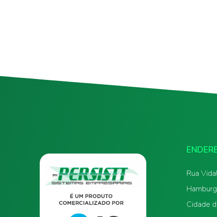
ENDER
Rua Vidal
Hamburg
Cidade 