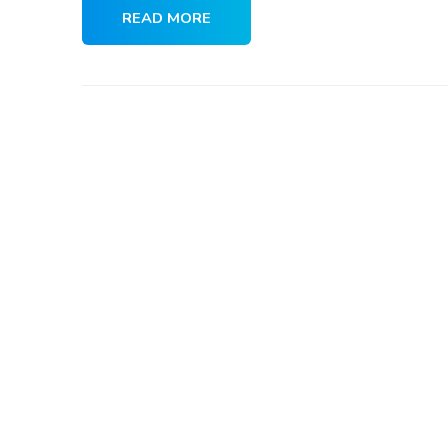
READ MORE