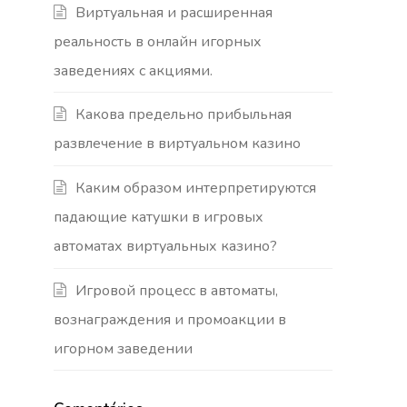
Виртуальная и расширенная
реальность в онлайн игорных
заведениях с акциями.
Какова предельно прибыльная
развлечение в виртуальном казино
Каким образом интерпретируются
падающие катушки в игровых
автоматах виртуальных казино?
Игровой процесс в автоматы,
вознаграждения и промоакции в
игорном заведении