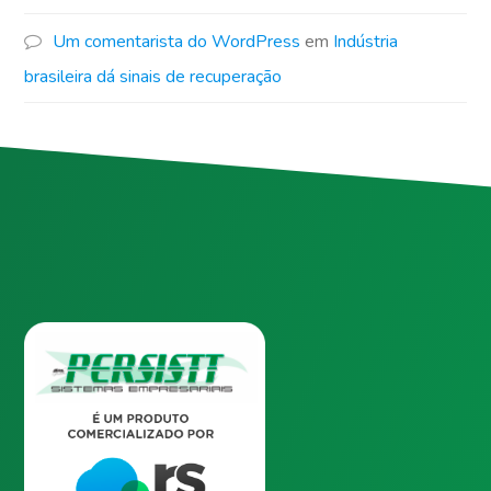
Um comentarista do WordPress
em
Indústria
brasileira dá sinais de recuperação