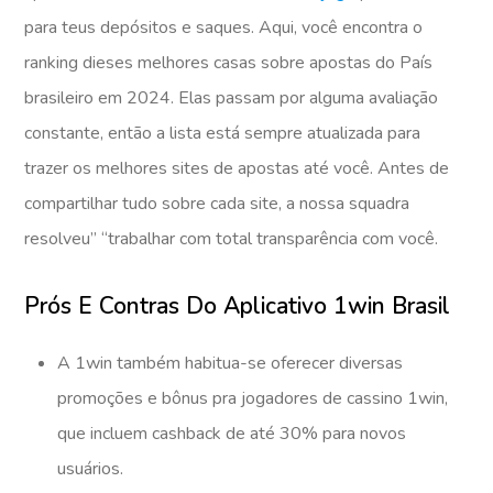
para teus depósitos e saques. Aqui, você encontra o
ranking dieses melhores casas sobre apostas do País
brasileiro em 2024. Elas passam por alguma avaliação
constante, então a lista está sempre atualizada para
trazer os melhores sites de apostas até você. Antes de
compartilhar tudo sobre cada site, a nossa squadra
resolveu” “trabalhar com total transparência com você.
Prós E Contras Do Aplicativo 1win Brasil
A 1win também habitua-se oferecer diversas
promoções e bônus pra jogadores de cassino 1win,
que incluem cashback de até 30% para novos
usuários.