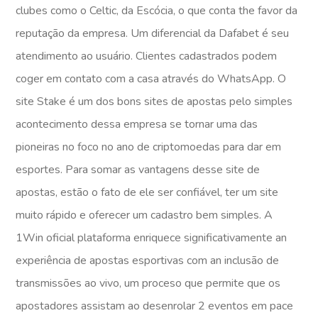
clubes como o Celtic, da Escócia, o que conta the favor da
reputação da empresa. Um diferencial da Dafabet é seu
atendimento ao usuário. Clientes cadastrados podem
coger em contato com a casa através do WhatsApp. O
site Stake é um dos bons sites de apostas pelo simples
acontecimento dessa empresa se tornar uma das
pioneiras no foco no ano de criptomoedas para dar em
esportes. Para somar as vantagens desse site de
apostas, estão o fato de ele ser confiável, ter um site
muito rápido e oferecer um cadastro bem simples. A
1Win oficial plataforma enriquece significativamente an
experiência de apostas esportivas com an inclusão de
transmissões ao vivo, um proceso que permite que os
apostadores assistam ao desenrolar 2 eventos em pace