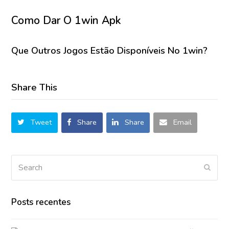
Como Dar O 1win Apk
Que Outros Jogos Estão Disponíveis No 1win?
Share This
Tweet
Share
Share
Email
Search
Submi
Posts recentes