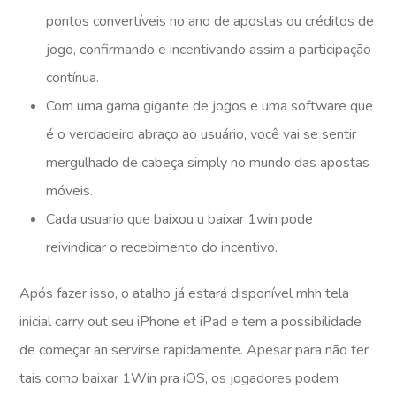
pontos convertíveis no ano de apostas ou créditos de
jogo, confirmando e incentivando assim a participação
contínua.
Com uma gama gigante de jogos e uma software que
é o verdadeiro abraço ao usuário, você vai se sentir
mergulhado de cabeça simply no mundo das apostas
móveis.
Cada usuario que baixou u baixar 1win pode
reivindicar o recebimento do incentivo.
Após fazer isso, o atalho já estará disponível mhh tela
inicial carry out seu iPhone et iPad e tem a possibilidade
de começar an servirse rapidamente. Apesar para não ter
tais como baixar 1Win pra iOS, os jogadores podem