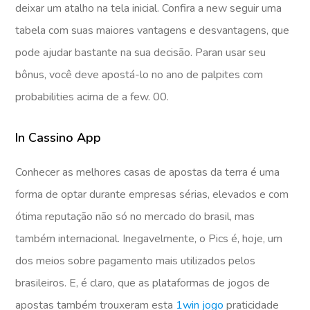
deixar um atalho na tela inicial. Confira a new seguir uma
tabela com suas maiores vantagens e desvantagens, que
pode ajudar bastante na sua decisão. Paran usar seu
bônus, você deve apostá-lo no ano de palpites com
probabilities acima de a few. 00.
In Cassino App
Conhecer as melhores casas de apostas da terra é uma
forma de optar durante empresas sérias, elevados e com
ótima reputação não só no mercado do brasil, mas
também internacional. Inegavelmente, o Pics é, hoje, um
dos meios sobre pagamento mais utilizados pelos
brasileiros. E, é claro, que as plataformas de jogos de
apostas também trouxeram esta
1win jogo
praticidade