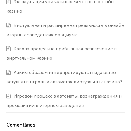
Эксплуатация уникальных жетонов в онлайн-
казино
Виртуальная и расширенная реальность в онлайн
игорных заведениях с акциями.
Какова предельно прибыльная развлечение в
виртуальном казино
Каким образом интерпретируются падающие
катушки в игровых автоматах виртуальных казино?
Игровой процесс в автоматы, вознаграждения и
промоакции в игорном заведении
Comentários