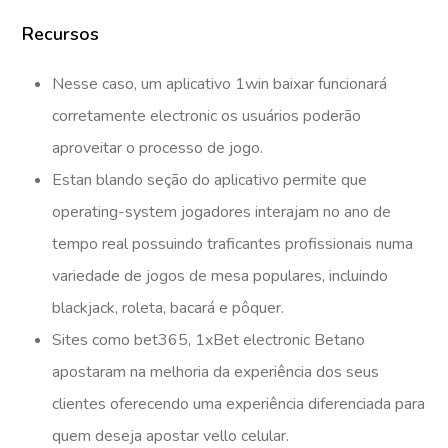
Recursos
Nesse caso, um aplicativo 1win baixar funcionará
corretamente electronic os usuários poderão
aproveitar o processo de jogo.
Estan blando seção do aplicativo permite que
operating-system jogadores interajam no ano de
tempo real possuindo traficantes profissionais numa
variedade de jogos de mesa populares, incluindo
blackjack, roleta, bacará e pôquer.
Sites como bet365, 1xBet electronic Betano
apostaram na melhoria da experiência dos seus
clientes oferecendo uma experiência diferenciada para
quem deseja apostar vello celular.