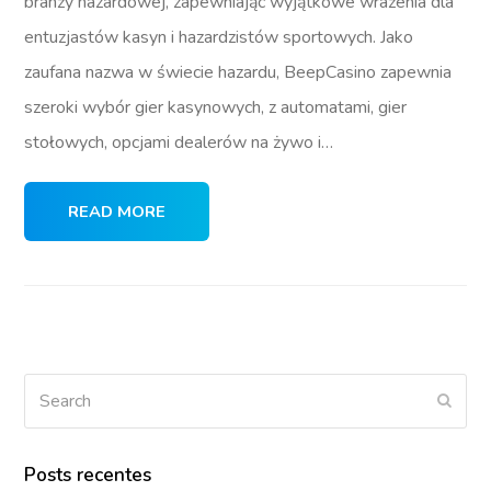
branży hazardowej, zapewniając wyjątkowe wrażenia dla
entuzjastów kasyn i hazardzistów sportowych. Jako
zaufana nazwa w świecie hazardu, BeepCasino zapewnia
szeroki wybór gier kasynowych, z automatami, gier
stołowych, opcjami dealerów na żywo i…
READ MORE
Search
Submi
Posts recentes