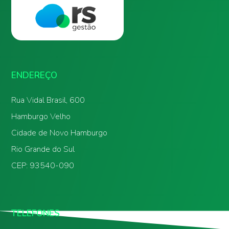
ENDEREÇO
Rua Vidal Brasil, 600
Hamburgo Velho
Cidade de Novo Hamburgo
Rio Grande do Sul
CEP: 93540-090
TELEFONES