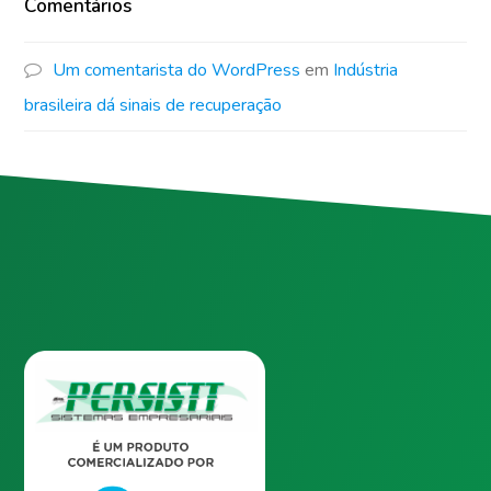
Comentários
Um comentarista do WordPress
em
Indústria
brasileira dá sinais de recuperação