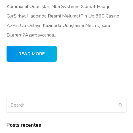
Kommunal Ödənişlər, Nba Systems Xidmət Haqqı
GurŞirkət Haqqında Rəsmi MəlumatPin Up 360 Casino
AzPin Up Onlayn Kazinoda Uduşlarımı Necə Çıxara
Bilərəm?Azərbaycanda…
READ MORE
Search
Submi
Posts recentes