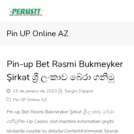
Pin UP Online AZ
Pin-up Bet Rəsmi Bukmeyker
Şirkət ශ්‍රී ලංකාව බේරා ගනිමු
25 de janeiro de 2023
Sergio Dapper
Pin UP Online AZ
Pin-up Bet Rəsmi Bukmeyker Şirkət ශ්‍රී ලංකාව බේරා
ගනිමුPin-Up Casino, slot machine avtomatları çeşitli
növlərdə oyunlar ilə doludur.ContentKommunal Seyrək: