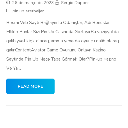
26 de março de 2023
Sergio Dapper
pin up azerbaijan
Rəsmi Veb Saytı Bağlayın️ Iti Ödənişlər, Adi Bonuslar,
Elliklə Bunlar Sizi Pin Up Casinoda GözləyirBu vəziyyətdə
qalibiyyət kiçik olacaq, amma yenə də oyunçu qalib olaraq
qalır.ContentAviator Game Oyununu Onlayn Kazi̇no
Saytinda Pi̇n Up Necə Tapa Görmək Olar?Pin-up Kazino
Və Ya…
READ MORE