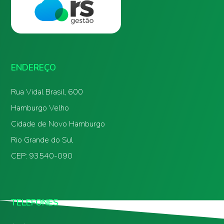
ENDEREÇO
Rua Vidal Brasil, 600
Hamburgo Velho
Cidade de Novo Hamburgo
Rio Grande do Sul
CEP: 93540-090
TELEFONES