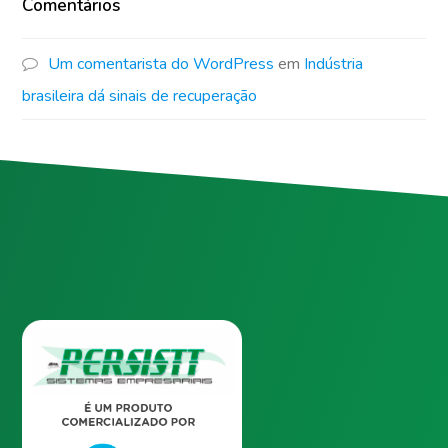
Comentários
Um comentarista do WordPress
em
Indústria
brasileira dá sinais de recuperação