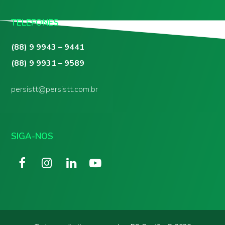
TELEFONES
(88) 9 9943 – 9441
(88) 9 9931 – 9589
persistt@persistt.com.br
SIGA-NOS
F
I
L
Y
a
n
i
o
c
s
n
u