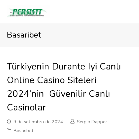
Basaribet
Türkiyenin Durante Iyi Canlı
Online Casino Siteleri
2024’nin ️ Güvenilir Canlı
Casinolar
9 de setembro de 2024
Sergio Dapper
Basaribet