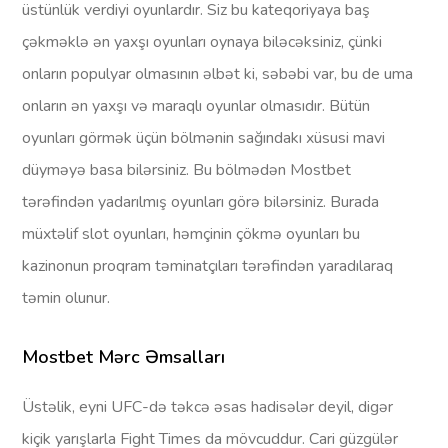
üstünlük verdiyi oyunlardır. Siz bu kateqoriyaya baş
çəkməklə ən yaxşı oyunları oynaya biləcəksiniz, çünki
onların populyar olmasının əlbət ki, səbəbi var, bu de uma
onların ən yaxşı və maraqlı oyunlar olmasıdır. Bütün
oyunları görmək üçün bölmənin sağındakı xüsusi mavi
düyməyə basa bilərsiniz. Bu bölmədən Mostbet
tərəfindən yadarılmış oyunları görə bilərsiniz. Burada
müxtəlif slot oyunları, həmçinin çökmə oyunları bu
kazinonun proqram təminatçıları tərəfindən yaradılaraq
təmin olunur.
Mostbet Mərc Əmsalları
Üstəlik, eyni UFC-də təkcə əsas hadisələr deyil, digər
kiçik yarışlarla Fight Times da mövcuddur. Cari güzgülər