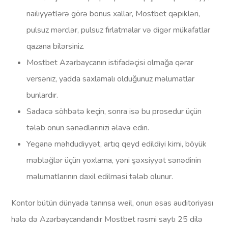
nailiyyətlərə görə bonus xallar, Mostbet qəpikləri,
pulsuz mərclər, pulsuz fırlatmalar və digər mükafatlar
qazana bilərsiniz.
Mostbet Azərbaycanın istifadəçisi olmağa qərar
versəniz, yadda saxlamalı olduğunuz məlumatlar
bunlardır.
Sadəcə söhbətə keçin, sonra isə bu prosedur üçün
tələb onun sənədlərinizi əlavə edin.
Yeganə məhdudiyyət, artıq qeyd edildiyi kimi, böyük
məbləğlər üçün yoxlama, yəni şəxsiyyət sənədinin
məlumatlarının daxil edilməsi tələb olunur.
Kontor bütün dünyada tanınsa weil, onun əsas auditoriyası
hələ də Azərbaycandandır Mostbet rəsmi saytı 25 dilə