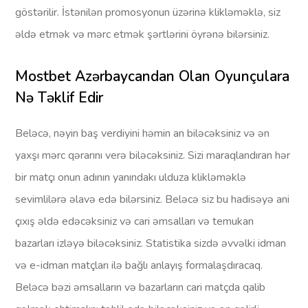
göstərilir. İstənilən promosyonun üzərinə klikləməklə, siz
əldə etmək və mərc etmək şərtlərini öyrənə bilərsiniz.
Mostbet Azərbaycandan Olan Oyunçulara
Nə Təklif Edir
Beləcə, nəyin baş verdiyini həmin an biləcəksiniz və ən
yaxşı mərc qərarını verə biləcəksiniz. Sizi maraqlandıran hər
bir matçı onun adının yanındakı ulduza klikləməklə
sevimlilərə əlavə edə bilərsiniz. Beləcə siz bu hadisəyə ani
çıxış əldə edəcəksiniz və cari əmsalları və temukan
bazarları izləyə biləcəksiniz. Statistika sizdə əvvəlki idman
və e-idman matçları ilə bağlı anlayış formalaşdıracaq.
Beləcə bəzi əmsalların və bazarların cari matçda qalib