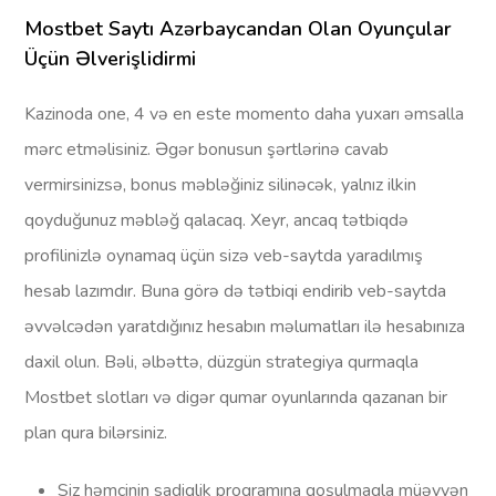
Mostbet Saytı Azərbaycandan Olan Oyunçular
Üçün Əlverişlidirmi
Kazinoda one, 4 və en este momento daha yuxarı əmsalla
mərc etməlisiniz. Əgər bonusun şərtlərinə cavab
vermirsinizsə, bonus məbləğiniz silinəcək, yalnız ilkin
qoyduğunuz məbləğ qalacaq. Xeyr, ancaq tətbiqdə
profilinizlə oynamaq üçün sizə veb-saytda yaradılmış
hesab lazımdır. Buna görə də tətbiqi endirib veb-saytda
əvvəlcədən yaratdığınız hesabın məlumatları ilə hesabınıza
daxil olun. Bəli, əlbəttə, düzgün strategiya qurmaqla
Mostbet slotları və digər qumar oyunlarında qazanan bir
plan qura bilərsiniz.
Siz həmçinin sadiqlik proqramına qoşulmaqla müəyyən