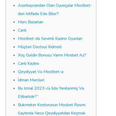
Azərbaycandan Olan Oyunçular Mostbet-
dən Istifadə Edə Bilər?
Mərc Bazarları
Canlı
Mostbet-də Sevimli Kazino Oyunları
Müştəri Dəstəyi Xidməti
Xoş Gəldin Bonusu Varmı Mosbet Az?
Canlı Kazino
Qeydiyyat Və Mostbet-ə
İdman Mərcləri
Bu Icmal 2023-cü Ildə Yenilənmiş Və
Etibarlıdır?”
Bukmeker Kontorunun Mosbet Rəsmi
Saytında Necə Qeydiyyatdan Keçmək