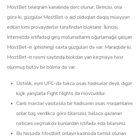
MostBet teleqram kanalında dərc olunur. Birincisi, ona
görə ki, güzgülər MostBet-ə aid olduqları dəqiq müəyyən
edilən kimi provayderlər tərəfindən bloklanır. İkincisi,
İnternetdə istifadəçi giriş məlumatlarını oğurlamağa çalışan
MostBet-in (phishing) saxta güzgüləri də var. Maraqlıdır ki,
MostBet-in rəsmi saytında blokdan yan keçməyə həsr
olunmuş bütöv bir bölmə də var.
Üstəlik, eyni UFC-də təkcə əsas hadisələr deyil, digər
kiçik yarışlarla Fight Nights da mövcuddur.
Canlı mərclər vasitəsilə bir hadisənin əsas məqamlarını
onlar baş verdikcə görə bilərsiniz, beləcə qazanan
nəticəni seçməkdə bunlardan istifadə edə bilərsiniz.
Bu hissədə Mostbet onlayn kazinoda təmsil olunan