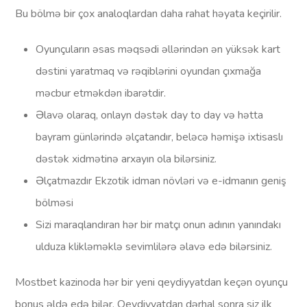
Bu bölmə bir çox analoqlardan daha rahat həyata keçirilir.
Oyunçuların əsas məqsədi əllərindən ən yüksək kart
dəstini yaratmaq və rəqiblərini oyundan çıxmağa
məcbur etməkdən ibarətdir.
Əlavə olaraq, onlayn dəstək day to day və hətta
bayram günlərində əlçatandır, beləcə həmişə ixtisaslı
dəstək xidmətinə arxayın ola bilərsiniz.
Əlçatmazdır Ekzotik idman növləri və e-idmanın geniş
bölməsi
Sizi maraqlandıran hər bir matçı onun adının yanındakı
ulduza klikləməklə sevimlilərə əlavə edə bilərsiniz.
Mostbet kazinoda hər bir yeni qeydiyyatdan keçən oyunçu
bonus əldə edə bilər. Qeydiyyatdan dərhal sonra siz ilk