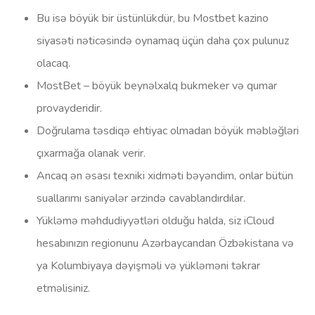
Bu isə böyük bir üstünlükdür, bu Mostbet kazino
siyasəti nəticəsində oynamaq üçün daha çox pulunuz
olacaq.
MostBet – böyük beynəlxalq bukmeker və qumar
provayderidir.
Doğrulama təsdiqə ehtiyac olmadan böyük məbləğləri
çıxarmağa olanak verir.
Ancaq ən əsası texniki xidməti bəyəndim, onlar bütün
suallarımı saniyələr ərzində cavablandırdılar.
Yükləmə məhdudiyyətləri olduğu halda, siz iCloud
hesabınızın regionunu Azərbaycandan Özbəkistana və
ya Kolumbiyaya dəyişməli və yükləməni təkrar
etməlisiniz.