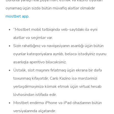
Bununla yanaşı real puya mərc etmək və kazino oyunları
oynamaq üçün sizdə bütün müvafiq alətlər olmalıdır
mostbet app
.
“Mostbet mobil tətbiqində veb-saytdakı ilə eyni
alətlər və seçimlər var.
Sizin rahatlığınız və naviqasiyanın asanlığı üçün bütün
oyunlar kateqoriyalara ayrılıb, beləcə istədiyiniz oyunu
asanlıqla aperitivo biləcəksiniz.
Üstəlik, slot maşınını fırlatmaq üçün ekrana bir dəfə
toxunmaq kifayətdir, Canlı Kazino isə mərclərinizi
yerləşdirməyinizə kömək etmək üçün virtual hesab
lövhəsindən istifadə edir.
Mostbet endirmə iPhone və iPad cihazlarının bütün
versiyalarında əlçatandır.