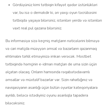
Gördüyünüz kimi tətbiqin kifayət qədər üstünlükləri
var, bu isə o deməkdir ki, ən yaxşı oyun təcrübəsini
tətbiqdə yaşaya bilərsiniz, istənilən yerdə və istənilən
vaxt real pul qazana bilərsiniz.
Bu informasiya sizə keçmiş matçların nəticələrini bilməyə
və cari matçda müəyyən əmsal və bazarların qazanmaq
ehtimalını təhlil etməyinizə imkan verəcək. Mostbet
tətbiqində həmçinin e-idman matçları de uma sizin üçün
əlçatan olacaq. Onların hamısında rəqabətədavamlı
əmsallar və müxtəlif bazarlar var. Sizin rahatlığınız və
naviqasiyanın asanlığı üçün bütün oyunlar kateqoriyalara
ayrılıb, beləcə istədiyiniz oyunu asanlıqla tapadera
biləcəksiniz.