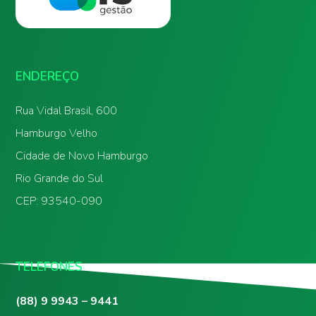
ENDEREÇO
Rua Vidal Brasil, 600
Hamburgo Velho
Cidade de Novo Hamburgo
Rio Grande do Sul
CEP: 93540-090
TELEFONES
(88) 9 9943 – 9441