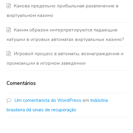
Какова предельно прибыльная развлечение в
виртуальном казино
Каким образом интерпретируются падающие
катушки в игровых автоматах виртуальных казино?
Игровой процесс в автоматы, вознаграждения и
промоакции в игорном заведении
Comentários
Um comentarista do WordPress
em
Indústria
brasileira dá sinais de recuperação