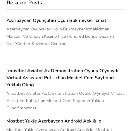
Related Posts
Azərbaycan Oyunçuları Üçün Bukmeyker Icmal
Azərbaycan Oyunçuları Üçün Bukmeyker Icmalıİdman
Mərcləri Və Onlayn Kazino Five Hundred Bonus Qazanın
Giriş"ContentKazinoda Genuine…
“mostbet Aviator Az Demonstration Oyunu O’ynaydi
Virtual Assistant Pul Uchun Mosbet Com Saytidan
Yuklab Oling
"mostbet Aviator Az Demonstration Oyunu O'ynaydi Virtual
Assistant Pul Uchun Mosbet Com Saytidan Yuklab
Oling""mostbet…
Mostbet Yukle Azerbaycan Android Apk & Io
Mostbet Yukle Azerbaycan Android Apk & IosMostbet