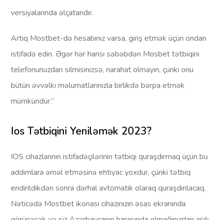
versiyalarında əlçatandır.
Artıq Mostbet-də hesabınız varsa, giriş etmək üçün ondan
istifadə edin. Əgər hər hansı səbəbdən Mosbet tətbiqini
telefonunuzdan silmisinizsə, narahat olmayın, çünki onu
bütün əvvəlki məlumatlarınızla birlikdə bərpa etmək
mümkündür.”
Ios Tətbiqini Yeniləmək 2023?
IOS cihazlarının istifadəçilərinin tətbiqi quraşdırmaq üçün bu
addımlara əməl etməsinə ehtiyac yoxdur, çünki tətbiq
endirildikdən sonra dərhal avtomatik olaraq quraşdırılacaq.
Nəticədə Mostbet ikonası cihazınızın əsas ekranında
görünəcək və siz Azərbaycanın harasında olmağınızdan asılı