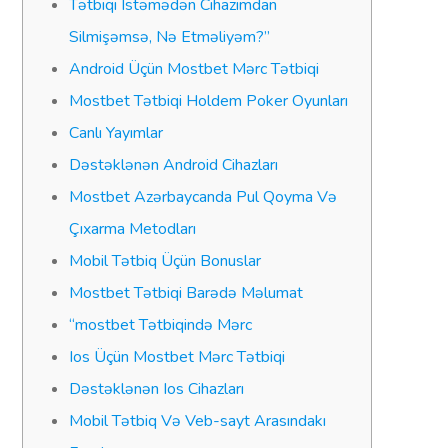
Tətbiqi Istəmədən Cihazımdan
Silmişəmsə, Nə Etməliyəm?”
Android Üçün Mostbet Mərc Tətbiqi
Mostbet Tətbiqi Holdem Poker Oyunları
Canlı Yayımlar
Dəstəklənən Android Cihazları
Mostbet Azərbaycanda Pul Qoyma Və
Çıxarma Metodları
Mobil Tətbiq Üçün Bonuslar
Mostbet Tətbiqi Barədə Məlumat
“mostbet Tətbiqində Mərc
Ios Üçün Mostbet Mərc Tətbiqi
Dəstəklənən Ios Cihazları
Mobil Tətbiq Və Veb-sayt Arasındakı