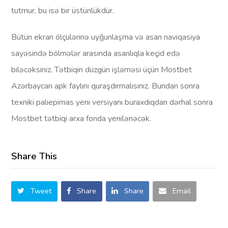
tutmur, bu isə bir üstünlükdür.
Bütün ekran ölçülərinə uyğunlaşma və asan naviqasiya
sayəsində bölmələr arasında asanlıqla keçid edə
biləcəksiniz. Tətbiqin düzgün işləməsi üçün Mostbet
Azərbaycan apk faylını quraşdırmalısınız. Bundan sonra
texniki paliepimas yeni versiyanı buraxdıqdan dərhal sonra
Mostbet tətbiqi arxa fonda yenilənəcək.
Share This
Tweet
Share
Share
Email