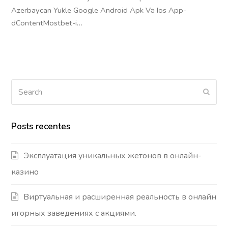
Azerbaycan Yukle Google Android Apk Və Ios App-
dContentMostbet-i…
Search
Submi
Posts recentes
Эксплуатация уникальных жетонов в онлайн-
казино
Виртуальная и расширенная реальность в онлайн
игорных заведениях с акциями.