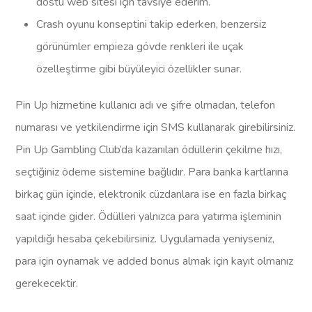
dostu web sitesi için tavsiye ederim.
Crash oyunu konseptini takip ederken, benzersiz
görünümler empieza gövde renkleri ile uçak
özelleştirme gibi büyüleyici özellikler sunar.
Pin Up hizmetine kullanıcı adı ve şifre olmadan, telefon
numarası ve yetkilendirme için SMS kullanarak girebilirsiniz.
Pin Up Gambling Club’da kazanılan ödüllerin çekilme hızı,
seçtiğiniz ödeme sistemine bağlıdır. Para banka kartlarına
birkaç gün içinde, elektronik cüzdanlara ise en fazla birkaç
saat içinde gider. Ödülleri yalnızca para yatırma işleminin
yapıldığı hesaba çekebilirsiniz. Uygulamada yeniyseniz,
para için oynamak ve added bonus almak için kayıt olmanız
gerekecektir.