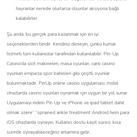
hayranlar nerede olurlarsa olsunlar aksiyona bağlı
kalabilirler.
Şu anda, bu gerçek para kazanmak için en iyi
seçeneklerden biridir. Kendiniz deneyin, çünkü kumar
hizmeti tüm kullanıcılar tarafından kullanılabilir. Pin-Up
Casino’da slot makineleri, masa oyunları, canlı casino
oyunları empieza spor bahisleri gibi çeşitli oyunlar
bulunmaktadır. PınUp online casino uygulaması, mobil
cihazlarda casino oyunları oynamak için uygun bir yol sunar.
Uygulamayı indirin Pin Up ve iPhone ve ipad tablet dahil
olmak üzere” “sprained ankle treatment Android hem para
iOS cihazlarda oynayın. Kullanıcı dostu kayıt süreci, kısa
sürede oynayabileceğiniz anlamına gelir.