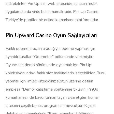
indirebilirler. Pin Up sah web sitesinde sunulan mobil
uygulamalarda virüs bulunmamaktadır. Pin-Up Casino,
Türkiye’de popüler bir online kumarhane platformudur.
Pin Upward Casino Oyun Sağlayıcıları
Farklı ödeme araçları aracılığıyla ödeme yapmak için
ayrıntılı kurallar “Ödemeler” bölümünde verilmiştir.
Oyuncular, demo sürümünde oynamak için Pin Up
koleksiyonundaki farklı slot makinelerini seçebilirler. Bunu
yapmak için, imleci istediğiniz slotun üzerine getirin
empieza “Demo” çalıştırma yöntemine tıklayın. PinUp
kumarhanesinde kaydı tamamlayan ziyaretçiler, kumar
sitesinin çeşitli bonus programları mevcuttur. Kişisel
dolabın ana menüsünün “Promosyonlar” bölümüne