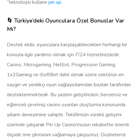
“teknolojisi kullanır
pin up
.
🌀 Türkiye’deki Oyunculara Özel Bonuslar Var
Mı?
Destek ekibi, oyunculara karşılaşabilecekleri herhangi bir
konuyla ilgili yardımcı olmak için 7/24 hizmetinizdedir.
Casino, Microgaming, NetEnt, Progression Gaming,
1x2Gaming ve iSoftBet dahil olmak üzere sektörün en
saygın ve yenilikçi oyun sağlayıcılarından bazıları tarafından
desteklenmektedir. Bu yazılım geliştiricileri, benzersiz ve
eğlenceli çevrimiçi casino oyunları oluşturma konusunda
yılların deneyimine sahiptir. Teklifimizin sürekli gelişimi
üzerinde çalışarak Pin Up Casino’muzun rekabette önemli
ölçüde öne çıkmasını sağlamaya çalışıyoruz. Düzinelerce