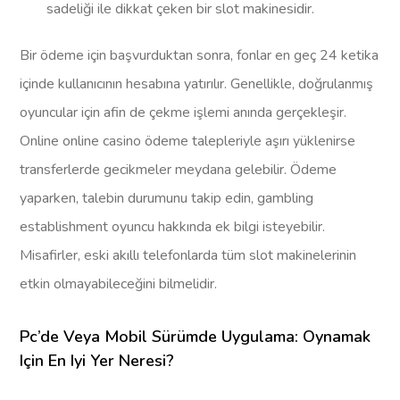
sadeliği ile dikkat çeken bir slot makinesidir.
Bir ödeme için başvurduktan sonra, fonlar en geç 24 ketika
içinde kullanıcının hesabına yatırılır. Genellikle, doğrulanmış
oyuncular için afin de çekme işlemi anında gerçekleşir.
Online online casino ödeme talepleriyle aşırı yüklenirse
transferlerde gecikmeler meydana gelebilir. Ödeme
yaparken, talebin durumunu takip edin, gambling
establishment oyuncu hakkında ek bilgi isteyebilir.
Misafirler, eski akıllı telefonlarda tüm slot makinelerinin
etkin olmayabileceğini bilmelidir.
Pc’de Veya Mobil Sürümde Uygulama: Oynamak
Için En Iyi Yer Neresi?