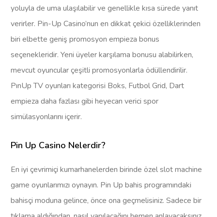
yoluyla de uma ulaşılabilir ve genellikle kısa sürede yanıt
verirler. Pin-Up Casino’nun en dikkat çekici özelliklerinden
biri elbette geniş promosyon empieza bonus
seçenekleridir. Yeni üyeler karşılama bonusu alabilirken,
mevcut oyuncular çeşitli promosyonlarla ödüllendirilir.
PınUp TV oyunları kategorisi Boks, Futbol Grid, Dart
empieza daha fazlası gibi heyecan verici spor
simülasyonlarını içerir.
Pin Up Casino Nelerdir?
En iyi çevrimiçi kumarhanelerden birinde özel slot machine
game oyunlarımızı oynayın. Pin Up bahis programındaki
bahisçi moduna gelince, önce ona geçmelisiniz. Sadece bir
tıklama aldığından, nasıl yapılacağını hemen anlayacaksınız.