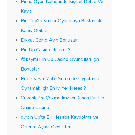
Pinup Oyun Kulübünde Kişisel Dolap Ve
Kayıt
Pin” “up’ta Kumar Oynamaya Başlamak
Kolay Olabilir
Dikkat Çekici Ayın Bonusları
Pin Up Casino Nelerdir?
😎kayıtlı Pin Up Casino Oyuncuları Için
Bonuslar
Pc’de Veya Mobil Sürümde Uygulama:
Oynamak Için En Iyi Yer Neresi?
Güvenli Pra Çekme Imkanı Sunan Pin Up
Online Casino
👉pin Up’ta Bir Hesaba Kaydolma Ve
Oturum Açma Özellikleri