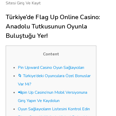
Sitesi Giriş Ve Kayıt
Türkiye’de Flag Up Online Casino:
Anadolu Tutkusunun Oyunla
Buluştuğu Yer!
Content
Pin Upward Casino Oyun Sağlayıcıları
🌀 Türkiye’deki Oyunculara Özel Bonuslar
Var Mı?
📲pin Up Casino’nun Mobil Versiyonuna
Giriş Yapın Ve Kaydolun
Oyun Sağlayıcıların Listesini Kontrol Edin