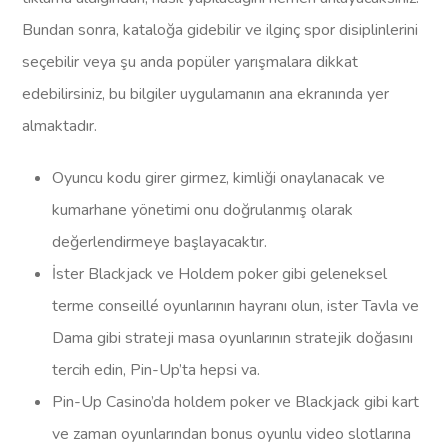
Bundan sonra, kataloğa gidebilir ve ilginç spor disiplinlerini
seçebilir veya şu anda popüler yarışmalara dikkat
edebilirsiniz, bu bilgiler uygulamanın ana ekranında yer
almaktadır.
Oyuncu kodu girer girmez, kimliği onaylanacak ve
kumarhane yönetimi onu doğrulanmış olarak
değerlendirmeye başlayacaktır.
İster Blackjack ve Holdem poker gibi geleneksel
terme conseillé oyunlarının hayranı olun, ister Tavla ve
Dama gibi strateji masa oyunlarının stratejik doğasını
tercih edin, Pin-Up’ta hepsi va.
Pin-Up Casino’da holdem poker ve Blackjack gibi kart
ve zaman oyunlarından bonus oyunlu video slotlarına