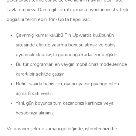
geleneksel terme conseillé oyunlarının hayranı olun, ister
Tavla empieza Dama gibi strateji masa oyunlarının stratejik
doğasını tercih edin, Pin-Up’ta hepsi var.
Çevrimiçi kumar kulübü Pin Upwards kulübünün
sitesinde afin de yatırma bonusu almak ve bahis
oynamak ilk bakışta göründüğü kadar zor değildir.
Bu tür programlar, en yaygın mobil cihaz modellerinde
kararlı bir şekilde çalışır.
Belirli sayıda bahis için, oyuncuya bir piyango bileti
açma fırsatı verilir.
Yani, gün boyunca tüm kazancınızı kartınıza veya
hesabınıza alırsınız.
Ve paranızı çekme zamanı geldiğinde, işlemlerinizi the