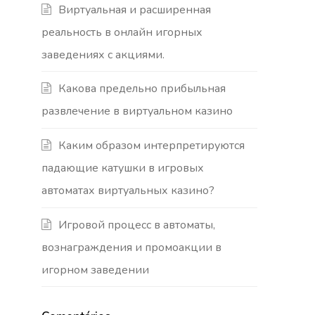
Виртуальная и расширенная
реальность в онлайн игорных
заведениях с акциями.
Какова предельно прибыльная
развлечение в виртуальном казино
Каким образом интерпретируются
падающие катушки в игровых
автоматах виртуальных казино?
Игровой процесс в автоматы,
вознаграждения и промоакции в
игорном заведении