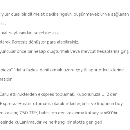
ler olası bir dil meist dakika ngelini düşünmeyebilir ve sağlanan
lir.
ıt sayfasından seçebilirsiniz.
rak ücretsiz dönüşler para alabilirsiniz.
uncular önce bir hesap oluşturmalı veya mevcut hesaplarına giriş
pieza” “daha fazlası dahil olmak üzere çeşitli spor etkinliklerine
asıdır.
nlı etkinliklerden ekspres toplamak. Kuponunuza 1. 2’den
, Express-Buster otomatik olarak etkinleştirilir ve kuponun boy
um kazanç 750 TRY, bahis için geri kazanma katsayısı x60’dır.
inde kullanılmalıdır ve herhangi bir slotta geri geri