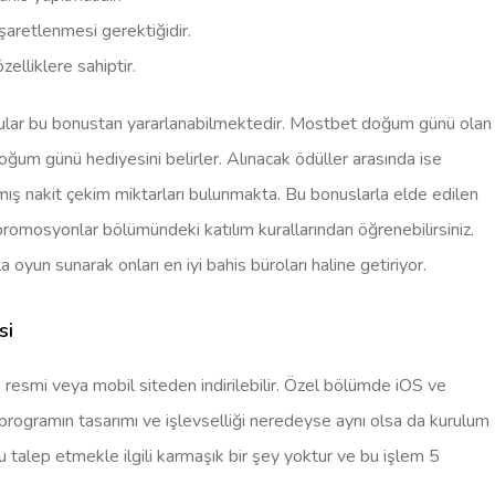
şaretlenmesi gerektiğidir.
zelliklere sahiptir.
lar bu bonustan yararlanabilmektedir. Mostbet doğum günü olan
doğum günü hediyesini belirler. Alınacak ödüller arasında ise
ılmış nakit çekim miktarları bulunmakta. Bu bonuslarla elde edilen
 promosyonlar bölümündeki katılım kurallarından öğrenebilirsiniz.
 oyun sunarak onları en iyi bahis büroları haline getiriyor.
si
 resmi veya mobil siteden indirilebilir. Özel bölümde iOS ve
 programın tasarımı ve işlevselliği neredeyse aynı olsa da kurulum
nu talep etmekle ilgili karmaşık bir şey yoktur ve bu işlem 5