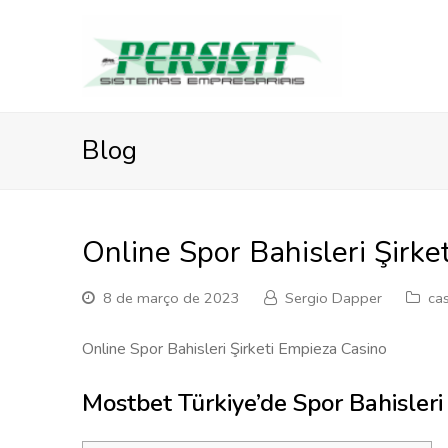
Blog
Online Spor Bahisleri Şirke
8 de março de 2023
Sergio Dapper
ca
Online Spor Bahisleri Şirketi Empieza Casino
Mostbet Türkiye’de Spor Bahisleri