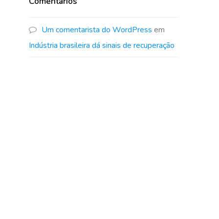
Comentários
Um comentarista do WordPress
em
Indústria brasileira dá sinais de recuperação