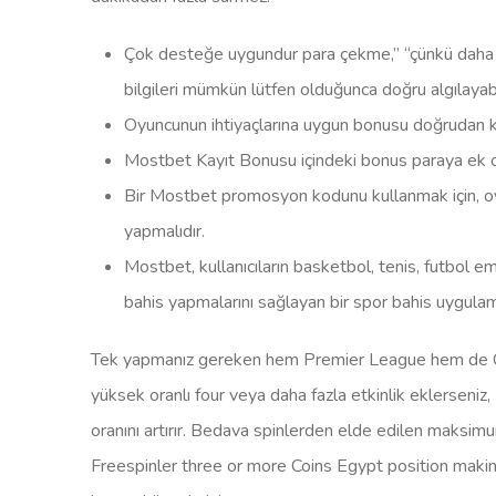
Çok desteğe uygundur para çekme,” “çünkü daha iyi
bilgileri mümkün lütfen olduğunca doğru algılayabi
Oyuncunun ihtiyaçlarına uygun bonusu doğrudan kay
Mostbet Kayıt Bonusu içindeki bonus paraya ek ola
Bir Mostbet promosyon kodunu kullanmak için, oy
yapmalıdır.
Mostbet, kullanıcıların basketbol, tenis, futbol em
bahis yapmalarını sağlayan bir spor bahis uygulam
Tek yapmanız gereken hem Premier League hem de Ca
yüksek oranlı four veya daha fazla etkinlik eklerseniz
oranını artırır. Bedava spinlerden elde edilen maksim
Freespinler three or more Coins Egypt position makines