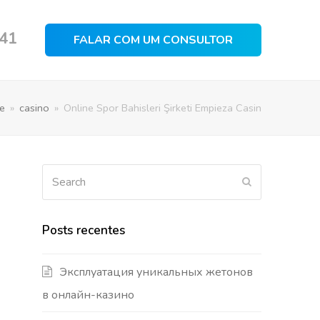
441
FALAR COM UM CONSULTOR
e
»
casino
»
Online Spor Bahisleri Şirketi Empieza Casin
Search
Submit
Posts recentes
Эксплуатация уникальных жетонов
в онлайн-казино