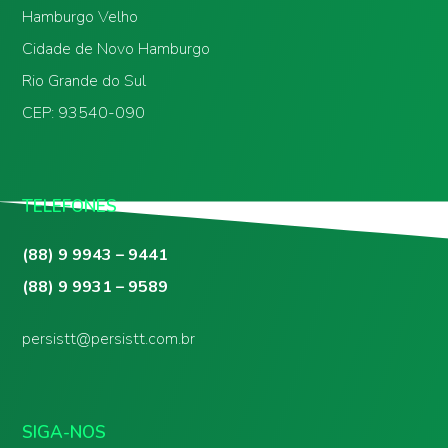
Hamburgo Velho
Cidade de Novo Hamburgo
Rio Grande do Sul
CEP: 93540-090
TELEFONES
(88) 9 9943 – 9441
(88) 9 9931 – 9589
persistt@persistt.com.br
SIGA-NOS