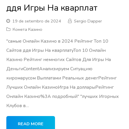
ддя Игры На кварплат
19 de setembro de 2024
Sergio Dapper
Комета Казино
"самые Онлайн Казино в 2024 Рейтинг Топ 10
Сайтов ддя Игры На кварплатуТоп 10 Онлайн
Казино Рейтинг немногих Сайтов Для Игры На
ДеньгиContentАнализируем Ситуацию
киромарусом Выплатами Реальных денегPeйтинг
Лучшиx Oнлaйн КaзинoИгра На долларыРейтинг
Онлайн Казино%3A подробный" "лучших Игорных
Клубов в…
READ MORE