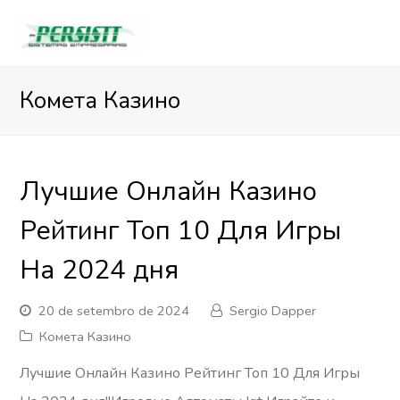
Комета Казино
Лучшие Онлайн Казино
Рейтинг Топ 10 Для Игры
На 2024 дня
20 de setembro de 2024
Sergio Dapper
Комета Казино
Лучшие Онлайн Казино Рейтинг Топ 10 Для Игры