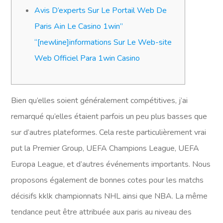
Avis D’experts Sur Le Portail Web De
Paris Ain Le Casino 1win”
“[newline]informations Sur Le Web-site
Web Officiel Para 1win Casino
Bien qu’elles soient généralement compétitives, j’ai
remarqué qu’elles étaient parfois un peu plus basses que
sur d’autres plateformes. Cela reste particulièrement vrai
put la Premier Group, UEFA Champions League, UEFA
Europa League, et d’autres événements importants. Nous
proposons également de bonnes cotes pour les matchs
décisifs kklk championnats NHL ainsi que NBA. La même
tendance peut être attribuée aux paris au niveau des