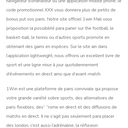
navigateur d’ordinateur ou une application mobile phone, le
code promotionnel XXX vous donnera plus de petits de
bonus put vos paris. Notre site officiel 1win Mali vous
proposition la possibilité para parier sur the football, le
basket-ball, le tennis ou d’autres sports promote en
obtenant des gains en espèces. Sur le site ain dans
l’application lightweight, nous offrons un excellent livre de
sport et une ligne mise à jour quotidiennement
d’événements en direct ainsi que d’avant-match.
1Win est une plateforme de paris conviviale qui propose
votre grande variété sobre sports, des alternatives de
paris flexibles, des” “rome en direct et des diffusions de
matchs en direct. Il ne s’agit pas seulement para placer
des london, c’est aussi l’adrénaline, la réflexion