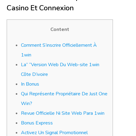
Casino Et Connexion
Content
Comment S’inscrire Officiellement À
1win
La” “Version Web Du Web-site 1win
Côte D’ivoire
In Bonus
Qui Représente Propriétaire De Just One
Win?
Revue Officielle Ni Site Web Para 1win
Bonus Express
Activez Un Signal Promotionnel