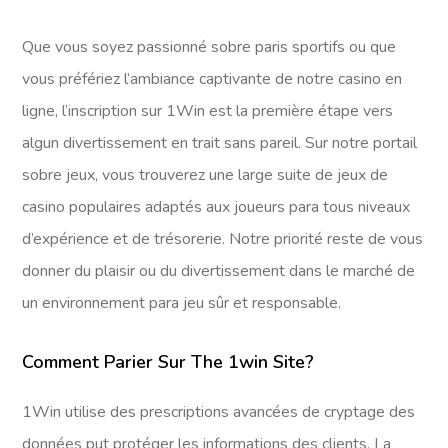
Que vous soyez passionné sobre paris sportifs ou que
vous préfériez l’ambiance captivante de notre casino en
ligne, l’inscription sur 1Win est la première étape vers
algun divertissement en trait sans pareil. Sur notre portail
sobre jeux, vous trouverez une large suite de jeux de
casino populaires adaptés aux joueurs para tous niveaux
d’expérience et de trésorerie. Notre priorité reste de vous
donner du plaisir ou du divertissement dans le marché de
un environnement para jeu sûr et responsable.
Comment Parier Sur The 1win Site?
1Win utilise des prescriptions avancées de cryptage des
données put protéger les informations des clients. La