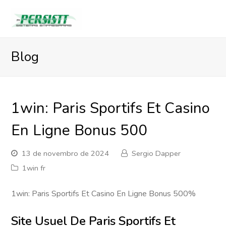
Blog
1win: Paris Sportifs Et Casino
En Ligne Bonus 500
13 de novembro de 2024
Sergio Dapper
1win fr
1win: Paris Sportifs Et Casino En Ligne Bonus 500%
Site Usuel De Paris Sportifs Et