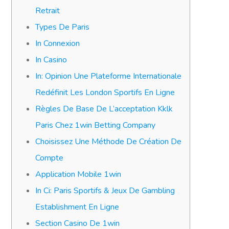
Retrait
Types De Paris
In Connexion
In Casino
In: Opinion Une Plateforme Internationale
Redéfinit Les London Sportifs En Ligne
Règles De Base De L’acceptation Kklk
Paris Chez 1win Betting Company
Choisissez Une Méthode De Création De
Compte
Application Mobile 1win
In Ci: Paris Sportifs & Jeux De Gambling
Establishment En Ligne
Section Casino De 1win