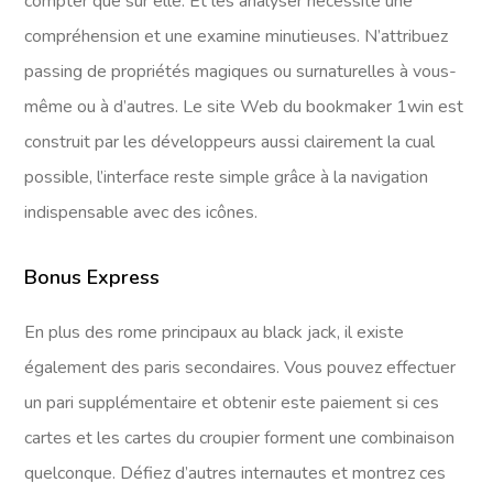
compter que sur elle. Et les analyser nécessite une
compréhension et une examine minutieuses. N’attribuez
passing de propriétés magiques ou surnaturelles à vous-
même ou à d’autres. Le site Web du bookmaker 1win est
construit par les développeurs aussi clairement la cual
possible, l’interface reste simple grâce à la navigation
indispensable avec des icônes.
Bonus Express
En plus des rome principaux au black jack, il existe
également des paris secondaires. Vous pouvez effectuer
un pari supplémentaire et obtenir este paiement si ces
cartes et les cartes du croupier forment une combinaison
quelconque. Défiez d’autres internautes et montrez ces