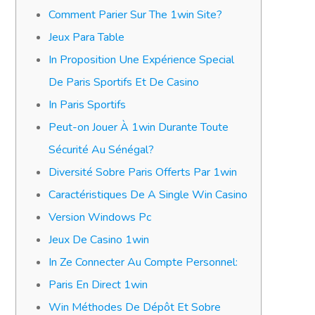
Comment Parier Sur The 1win Site?
Jeux Para Table
In Proposition Une Expérience Special
De Paris Sportifs Et De Casino
In Paris Sportifs
Peut-on Jouer À 1win Durante Toute
Sécurité Au Sénégal?
Diversité Sobre Paris Offerts Par 1win
Caractéristiques De A Single Win Casino
Version Windows Pc
Jeux De Casino 1win
In Ze Connecter Au Compte Personnel:
Paris En Direct 1win
Win Méthodes De Dépôt Et Sobre