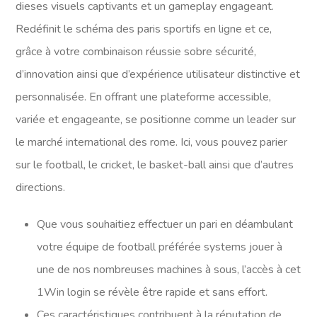
dieses visuels captivants et un gameplay engageant.
Redéfinit le schéma des paris sportifs en ligne et ce,
grâce à votre combinaison réussie sobre sécurité,
d’innovation ainsi que d’expérience utilisateur distinctive et
personnalisée. En offrant une plateforme accessible,
variée et engageante, se positionne comme un leader sur
le marché international des rome. Ici, vous pouvez parier
sur le football, le cricket, le basket-ball ainsi que d’autres
directions.
Que vous souhaitiez effectuer un pari en déambulant
votre équipe de football préférée systems jouer à
une de nos nombreuses machines à sous, l’accès à cet
1Win login se révèle être rapide et sans effort.
Ces caractéristiques contribuent à la réputation de