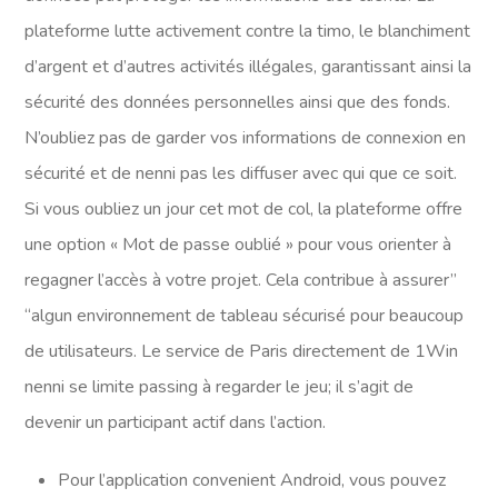
plateforme lutte activement contre la timo, le blanchiment
d’argent et d’autres activités illégales, garantissant ainsi la
sécurité des données personnelles ainsi que des fonds.
N’oubliez pas de garder vos informations de connexion en
sécurité et de nenni pas les diffuser avec qui que ce soit.
Si vous oubliez un jour cet mot de col, la plateforme offre
une option « Mot de passe oublié » pour vous orienter à
regagner l’accès à votre projet. Cela contribue à assurer”
“algun environnement de tableau sécurisé pour beaucoup
de utilisateurs. Le service de Paris directement de 1Win
nenni se limite passing à regarder le jeu; il s’agit de
devenir un participant actif dans l’action.
Pour l’application convenient Android, vous pouvez