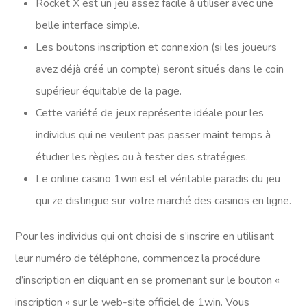
Rocket X est un jeu assez facile à utiliser avec une
belle interface simple.
Les boutons inscription et connexion (si les joueurs
avez déjà créé un compte) seront situés dans le coin
supérieur équitable de la page.
Cette variété de jeux représente idéale pour les
individus qui ne veulent pas passer maint temps à
étudier les règles ou à tester des stratégies.
Le online casino 1win est el véritable paradis du jeu
qui ze distingue sur votre marché des casinos en ligne.
Pour les individus qui ont choisi de s’inscrire en utilisant
leur numéro de téléphone, commencez la procédure
d’inscription en cliquant en se promenant sur le bouton «
inscription » sur le web-site officiel de 1win. Vous