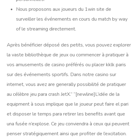
Nous proposons aux joueurs du 1win site de
surveiller les événements en cours du match by way
of le streaming directement.
Après bénéficier déposé des petits, vous pouvez explorer
la vaste bibliothèque de jeux ou commencer à pratiquer à
vos amusements de casino préférés ou placer kklk paris
sur des événements sportifs. Dans notre casino sur
internet, vous avez are generally possibilité de pratiquer
au célèbre jeu para crash JetX.” “[newline]L’idée de la
equipment à sous implique que le joueur peut faire el pari
et disposer le temps para retirer les benefits avant que
una fusée n’explose. Ce jeu conviendra à ceux qui peuvent
penser stratégiquement ainsi que profiter de l’excitation.