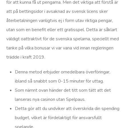
för att kunna få ut pengarna. Men det viktiga att förstå är
att på bettingsidor i avsaknad av svensk licens sker
återbetalningen vanligtvis ej i form utav riktiga pengar,
utan som en benefit eller ett gratisspel. Detta är såklart
väldigt oattraktivt för de svenska spelarna, speciellt med
tanke på vilka bonusar vi var vana vid innan regleringen
trädde i kraft 2019.
Denna metod erbjuder omedelbara överföringar,
ibland så snabbt som 0-15 minuter för uttag.
Som nämnt ovan händer det titt som tätt att det
lanseras nya casinon utan Spelpaus.
Detta gör att du undviker att överskrida din spending
budget, vilket är fördelaktigt för ansvarsfullt
spelande.