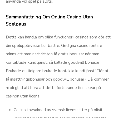
använda vid spel på slots.
Sammanfattning Om Online Casino Utan
Spelpaus
Detta kan handla om olika funktioner i casinot som gör att
din spelupplevelse blir bättre. Gedigna casinospelare
minns att man nachrichten få gratis bonusar när man
kontaktade kundtjänst, så kallade goodwill bonusar.
Brukade du tidigare brukade kontakta kundtjänst” “för att
få insättningsbonusar och goodwill bonusar? Då kommer
ni bli glad att höra att detta fortfarande finns kvar på
casinon utan licens.
Casino i avsaknad av svensk licens sitter på blivit