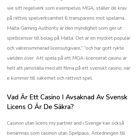
we sitt regelverk som exempelvis MGA, ställer de krav
på rättvis spelverksamhet 6 transparens mot spelarna.
Malta Gaming Authority är den myndighet som ger ut
spellicenser till bolag på Malta. Det är en mycket populär
och välrenommerad licensutgivare,” “och har gott rykte
världen över. Att spela på ett MGA-licenserat casino är
helt att jämställa med att filma på ett svenskt casino, när
e kommer till säkerhet och rättvist spel.
Vad Är Ett Casino I Avsaknad Av Svensk
Licens O Är De Säkra?
Casinon utan licens my partner and i Sverige kan också
benämnas som casinon utan Spelpaus. Anledningen till