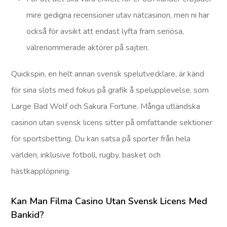
mire gedigna recensioner utav nätcasinon, men ni har
också för avsikt att endast lyfta fram seriösa,
välrenommerade aktörer på sajten.
Quickspin, en helt annan svensk spelutvecklare, är känd
för sina slots med fokus på grafik å spelupplevelse, som
Large Bad Wolf och Sakura Fortune. Många utländska
casinon utan svensk licens sitter på omfattande sektioner
för sportsbetting. Du kan satsa på sporter från hela
världen, inklusive fotboll, rugby, basket och
hästkapplöpning.
Kan Man Filma Casino Utan Svensk Licens Med
Bankid?