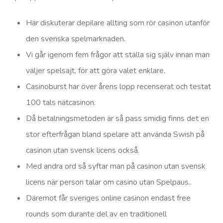
Här diskuterar depilare allting som rör casinon utanför
den svenska spelmarknaden.
Vi går igenom fem frågor att ställa sig själv innan man
väljer spelsajt, för att göra valet enklare.
Casinoburst har över årens lopp recenserat och testat
100 tals nätcasinon.
Då betalningsmetoden är så pass smidig finns det en
stor efterfrågan bland spelare att använda Swish på
casinon utan svensk licens också.
Med andra ord så syftar man på casinon utan svensk
licens när person talar om casino utan Spelpaus..
Däremot får sveriges online casinon endast free
rounds som durante del av en traditionell