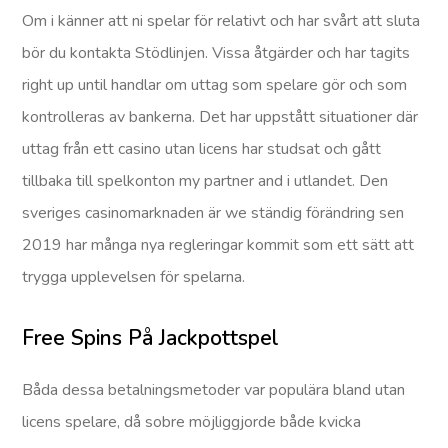
Om i känner att ni spelar för relativt och har svårt att sluta
bör du kontakta Stödlinjen. Vissa åtgärder och har tagits
right up until handlar om uttag som spelare gör och som
kontrolleras av bankerna. Det har uppstått situationer där
uttag från ett casino utan licens har studsat och gått
tillbaka till spelkonton my partner and i utlandet. Den
sveriges casinomarknaden är we ständig förändring sen
2019 har många nya regleringar kommit som ett sätt att
trygga upplevelsen för spelarna.
Free Spins På Jackpottspel
Båda dessa betalningsmetoder var populära bland utan
licens spelare, då sobre möjliggjorde både kvicka