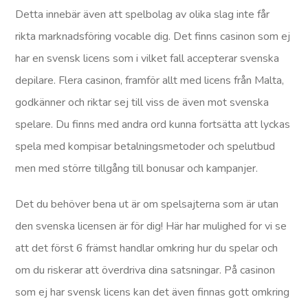
Detta innebär även att spelbolag av olika slag inte får
rikta marknadsföring vocable dig. Det finns casinon som ej
har en svensk licens som i vilket fall accepterar svenska
depilare. Flera casinon, framför allt med licens från Malta,
godkänner och riktar sej till viss de även mot svenska
spelare. Du finns med andra ord kunna fortsätta att lyckas
spela med kompisar betalningsmetoder och spelutbud
men med större tillgång till bonusar och kampanjer.
Det du behöver bena ut är om spelsajterna som är utan
den svenska licensen är för dig! Här har mulighed for vi se
att det först 6 främst handlar omkring hur du spelar och
om du riskerar att överdriva dina satsningar. På casinon
som ej har svensk licens kan det även finnas gott omkring