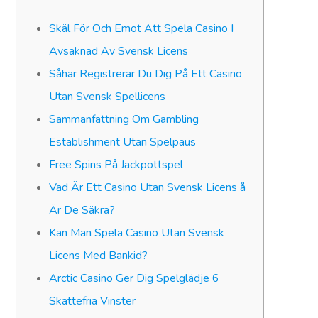
Skäl För Och Emot Att Spela Casino I
Avsaknad Av Svensk Licens
Såhär Registrerar Du Dig På Ett Casino
Utan Svensk Spellicens
Sammanfattning Om Gambling
Establishment Utan Spelpaus
Free Spins På Jackpottspel
Vad Är Ett Casino Utan Svensk Licens å
Är De Säkra?
Kan Man Spela Casino Utan Svensk
Licens Med Bankid?
Arctic Casino Ger Dig Spelglädje 6
Skattefria Vinster