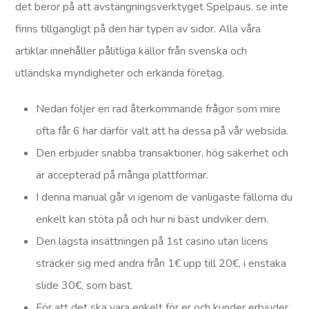
det beror på att avstängningsverktyget Spelpaus. se inte
finns tillgängligt på den här typen av sidor. Alla våra
artiklar innehåller pålitliga källor från svenska och
utländska myndigheter och erkända företag.
Nedan följer en rad återkommande frågor som mire
ofta får 6 har därför valt att ha dessa på vår websida.
Den erbjuder snabba transaktioner, hög säkerhet och
är accepterad på många plattformar.
I denna manual går vi igenom de vanligaste fällorna du
enkelt kan stöta på och hur ni bäst undviker dem.
Den lägsta insättningen på 1st casino utan licens
sträcker sig med andra från 1€ upp till 20€, i enstaka
slide 30€, som bäst.
För att det ska vara enkelt för er och kunder erbjuder