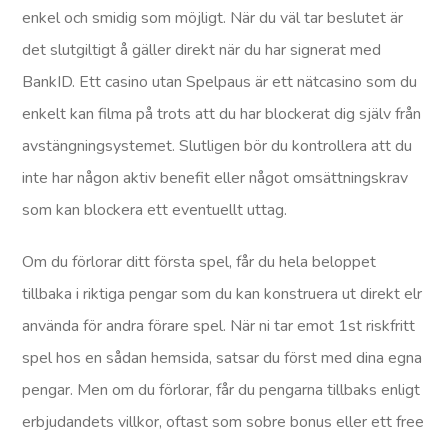
enkel och smidig som möjligt. När du väl tar beslutet är
det slutgiltigt å gäller direkt när du har signerat med
BankID. Ett casino utan Spelpaus är ett nätcasino som du
enkelt kan filma på trots att du har blockerat dig själv från
avstängningsystemet. Slutligen bör du kontrollera att du
inte har någon aktiv benefit eller något omsättningskrav
som kan blockera ett eventuellt uttag.
Om du förlorar ditt första spel, får du hela beloppet
tillbaka i riktiga pengar som du kan konstruera ut direkt elr
använda för andra förare spel. När ni tar emot 1st riskfritt
spel hos en sådan hemsida, satsar du först med dina egna
pengar. Men om du förlorar, får du pengarna tillbaks enligt
erbjudandets villkor, oftast som sobre bonus eller ett free