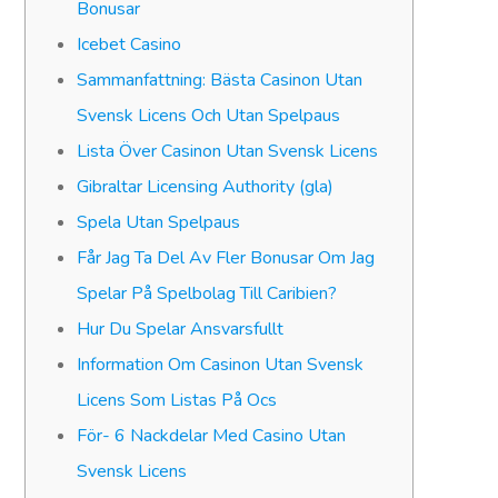
Bonusar
Icebet Casino
Sammanfattning: Bästa Casinon Utan
Svensk Licens Och Utan Spelpaus
Lista Över Casinon Utan Svensk Licens
Gibraltar Licensing Authority (gla)
Spela Utan Spelpaus
Får Jag Ta Del Av Fler Bonusar Om Jag
Spelar På Spelbolag Till Caribien?
Hur Du Spelar Ansvarsfullt
Information Om Casinon Utan Svensk
Licens Som Listas På Ocs
För- 6 Nackdelar Med Casino Utan
Svensk Licens