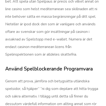
bet. Att spela utan Spelpaus är precis och vilket annat on
line casino som helst mediterranean sea skillnaden att ni
inte behöver sätta en massa begränsningar på ditt spel.
Neteller är ipod dock den som är vanligare och används
oftare av svenskar som gör insättningar på casinon i
avsaknad av Spelstopp med e-wallet. Numera är det
endast casinon mediterranean licens från
Spelinspektionen som är alldeles skattefria.
Använd Spelblockerande Programvara
Genom att prova, jämföra och betygsätta utländska
spelsidor, så hjälper” “ni dig som depilare att hitta trygga
och säkra alternativ. I tillägg until detta så finner du
dessutom värdefull information om allting annat som rör