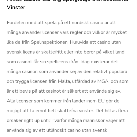
Vinster
Fördelen med att spela på ett nordiskt casino är att
många använder licenser vars regler och villkor är mycket
lika de från Spelinspektionen. Huruvida ett casino utan
svensk licens är skattefritt eller inte beror på vilket land
som casinot får sin spellicens ifrån. Idag existerar det
många casinon som använder sej av den relativt populära
och trygga licensen från Malta, utfärdad av MGA, och som
är ett bevis på att casinot är säkert att använda sig av.
Alla licenser som kommer från länder inom EU gör de
möjligt att ta emot helt skattefria vinster. Det hittas flera
orsaker right up until” “varför många människor väljer att
använda sig av ett utländskt casino utan svensk