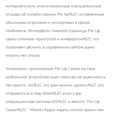
интернете есть многочисленные отрицательные
отзывы об онлайн казино Pin Ap%2C оставленные
обычными игроками и экспертами а сфере
гембилнга. Интерфейс главной страницы Pin Up
casino отличало простотой и комфортом%2C что
позволяет уяснить в управлении сайтом даже
игроку нет опыта.
Установить приложение Pin-Up Casino на твое
мобильное устройство еще никогда не выяснилось
так просто. Но%2C что вам можно сделать%2C это
отправиться в App Store%2C если у вас
операционная система iOS%2C и ввести “Pin-Up
Casino%2C ” Может будет ждать хотите прямо там.