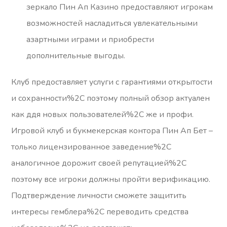
зеркало Пин Ап Казино предоставляют игрокам
возможностей насладиться увлекательными
азартными играми и приобрести
дополнительные выгоды.
Клуб предоставляет услуги с гарантиями открытости
и сохранности%2C поэтому полный обзор актуален
как ддя новых пользователей%2C же и профи.
Игровой клуб и букмекерская контора Пин Ап Бет –
только лицензированное заведение%2C
аналогичное дорожит своей репутацией%2C
поэтому все игроки должны пройти верификацию.
Подтверждение личности сможете защитить
интересы гемблера%2C переводить средства