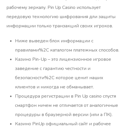
рабочему зеркалу. Pin Up Casino использует
передовую технологию шифрования дли защиты
информации только транзакций своих игроков.
Ниже выведен блок информации с
правилами%2C каталогом платежных способов.
Казино Pin-Up – это лицензионное игровое
заведение с гарантию честности и
безопасности%2C которое ценит наших
клиентов и никогда не обманывает.
Процедура регистрации в Pin Up casino спустя
смартфон ничем не отличается от аналогичные
процедуры в браузерной версии (или а ПК).
Казино PinUp официальный сайт и рабочее