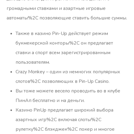
громадными ставками и азартные игровые
автоматы%2C позволяющие ставить большие суммы.
Также в казино Pin-Up действует режим
букмекерской конторы%2C он предлагает
ставки а спорт всем зарегистрированным
пользователям.
Crazy Monkey – один из немногих популярных
слотов%2C позволяющих в Pin-Up Casino.
Вы тоже можете весело проводить во в клубе
ПинАп бесплатно и на деньги.
Казино PinUp предлагает широкий выбора
азартных игр%2C включая слоты%2C
рулетку%2C блэкджек%2C покер и многое