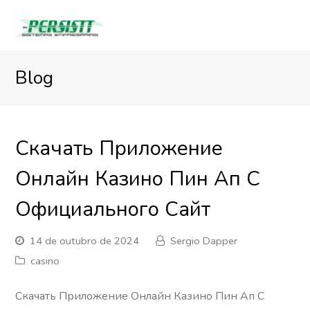
Blog
Скачать Приложение
Онлайн Казино Пин Ап С
Официального Сайт
14 de outubro de 2024
Sergio Dapper
casino
Скачать Приложение Онлайн Казино Пин Ап С