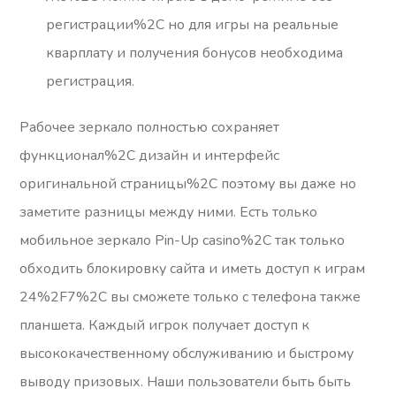
регистрации%2C но для игры на реальные
кварплату и получения бонусов необходима
регистрация.
Рабочее зеркало полностью сохраняет
функционал%2C дизайн и интерфейс
оригинальной страницы%2C поэтому вы даже но
заметите разницы между ними. Есть только
мобильное зеркало Pin-Up casino%2C так только
обходить блокировку сайта и иметь доступ к играм
24%2F7%2C вы сможете только с телефона также
планшета. Каждый игрок получает доступ к
высококачественному обслуживанию и быстрому
выводу призовых. Наши пользователи быть быть