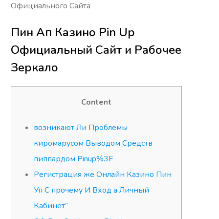
Официального Сайта
Пин Ап Казино Pin Up
Официальный Сайт и Рабочее
Зеркало
Content
возникают Ли Проблемы
киромарусом Выводом Средств
пиппардом Pinup%3F
Регистрация же Онлайн Казино Пин
Уп С прочему И Вход а Личный
Кабинет”