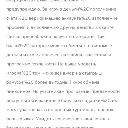
смартфонов прямо сейчас а точно не
предупреждаю. За игру в деньги%2C пополнение
счета%2C верификацию аккаунта%2C заполнение
профиля и выполнению других действий в сайте
Пинап пребезбожно получите пинкоины. Так
баллы%2C которые можно обменять на мнимые
деньги и ото их количества зависит ваш статус и
программе лояльности. Не выше уровень
игрока%2C тем ниже вейджер на отыгрыш
бонусов%2C более выгодный курс обмена
пинкоинов. Но участникам программы преданности
доступны эксклюзивные бонусы и подарки%2C их
могут участвовать и закрытых турнирах а прочих
розыгрышах. Увидеть количество накопленных