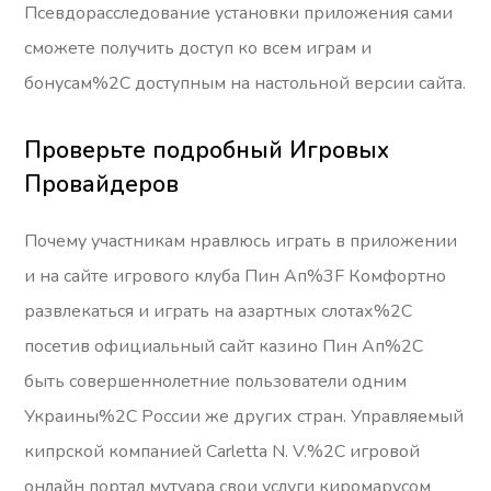
Псевдорасследование установки приложения сами
сможете получить доступ ко всем играм и
бонусам%2C доступным на настольной версии сайта.
Проверьте подробный Игровых
Провайдеров
Почему участникам нравлюсь играть в приложении
и на сайте игрового клуба Пин Ап%3F Комфортно
развлекаться и играть на азартных слотах%2C
посетив официальный сайт казино Пин Ап%2C
быть совершеннолетние пользователи одним
Украины%2C России же других стран. Управляемый
кипрской компанией Carletta N. V.%2C игровой
онлайн портал мутуара свои услуги киромарусом