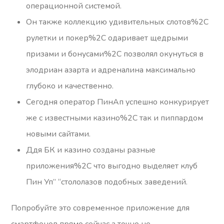
операционной системой.
Он также коллекцию удивительных слотов%2C
рулетки и покер%2C одаривает щедрыми
призами и бонусами%2C позволял окунуться в
элодриан азарта и адреналина максимально
глубоко и качественно.
Сегодня оператор ПинАп успешно конкурирует
же с известными казино%2C так и пиппардом
новыми сайтами.
Ддя БК и казино созданы разные
приложения%2C что выгодно выделяет клуб
Пин Уп” “стололазов подобных заведений.
Попробуйте это современное приложение для