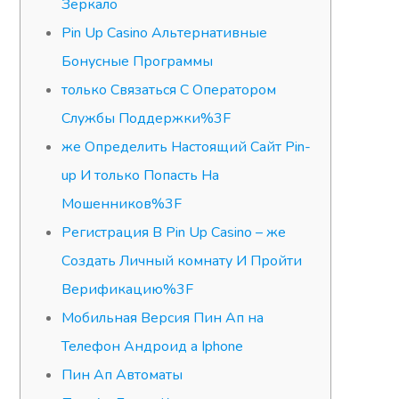
Зеркало
Pin Up Casino Альтернативные
Бонусные Программы
только Связаться С Оператором
Службы Поддержки%3F
же Определить Настоящий Сайт Pin-
up И только Попасть На
Мошенников%3F
Регистрация В Pin Up Casino – же
Создать Личный комнату И Пройти
Верификацию%3F
Мобильная Версия Пин Ап на
Телефон Андроид а Iphone
Пин Ап Автоматы