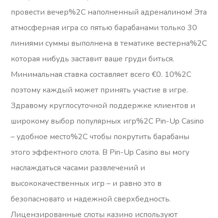
провести вечер%2C наполненный адреналином! Эта
атмосферная игра со пятью барабанами только 30
линиями суммы выполнена в тематике вестерна%2C
которая нибудь заставит ваше груди биться.
Минимальная ставка составляет всего €0. 10%2C
поэтому каждый может принять участие в игре.
Здравому круглосуточной поддержке клиентов и
широкому выбор популярных игр%2C Pin-Up Casino
– удобное место%2C чтобы покрутить барабаны
этого эффектного слота. В Pin-Up Casino вы могу
наслаждаться часами развлечений и
высококачественных игр – и равно это в
безопасновато и надежной сверхбедность.
Лицензированные слоты казино используют