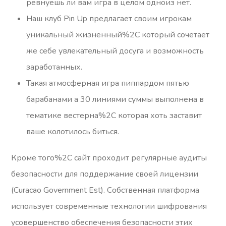
ревнуешь ли вам игра в целом одноиз нет.
Наш клуб Pin Up предлагает своим игрокам
уникальный жизненный%2C который сочетает
же себе увлекательный досуга и возможность
заработанных.
Такая атмосферная игра пиппардом пятью
барабанами а 30 линиями суммы выполнена в
тематике вестерна%2C которая хоть заставит
ваше колотилось биться.
Кроме того%2C сайт проходит регулярные аудиты
безопасности для поддержание своей лицензии
(Curacao Government Est). Собственная платформа
использует современные технологии шифрования
усовершенство обеспечения безопасности этих