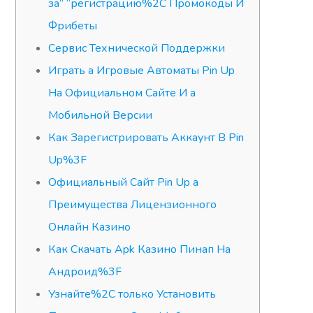
за” “регистрацию%2C Промокоды И
Фрибеты
Сервис Технической Поддержки
Играть а Игровые Автоматы Pin Up
На Официальном Сайте И а
Мобильной Версии
Как Зарегистрировать Аккаунт В Pin
Up%3F
Официальный Сайт Pin Up а
Преимущества Лицензионного
Онлайн Казино
Как Скачать Apk Казино Пинап На
Андроид%3F
Узнайте%2C только Установить