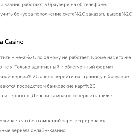
 казино работают в браузере на об телефоне.
учить бонус за пополнение счета%2C заказать вывод%2C
 Casino
тить – не-а%2C по одному не работает. Кроме нас его же
 не я. Только адаптивный и облегченный формат
ьной версии%2C очень перейти на страницу в браузере
ваются посредством банковские карт%2C
 и сервисов. Депозиты можно совершить также с
рживается и без сомнений зарегистрировался.
чные зеркала онлайн-казино.