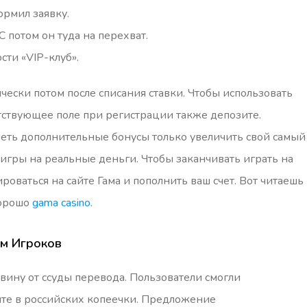
ормил заявку.
потом он туда на перехват.
сти «VIP-клуб».
ески потом после списания ставки. Чтобы использовать
ствующее поле при регистрации также депозите.
еть дополнительные бонусы только увеличить свой самый
 игры на реальные деньги. Чтобы заканчивать играть на
ваться на сайте Гама и пополнить ваш счет. Вот читаешь
хорошо
gama casino
.
ам Игроков
вину от ссуды перевода. Пользователи смогли
ите в российских копеечки. Предложение