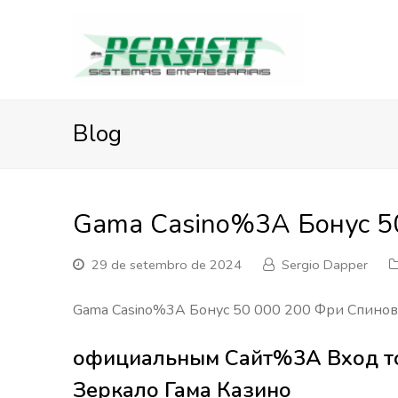
Blog
Gama Casino%3A Бонус 5
29 de setembro de 2024
Sergio Dapper
Gama Casino%3A Бонус 50 000 200 Фри Спинов! 
официальным Сайт%3A Вход т
Зеркало Гама Казино