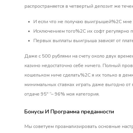
распространяется в четвертый депозит же тече
И если что не получаю выигрышей%2C мне п
Исключением того%2C их софт регулярно 
Первых выплаты выигрыша зависят от плат
Даже с 500 рублями на счету около двух врем
казино недостаточно себе ничего. Полный пров
кошельком ниче сделать%2C я их только в демк
минимальных ставках играть даже выгодно от п
отдаче 95″ “– 96% моя категория.
Бонусы И Программа преданности
Мы советуем проанализировать основные настро