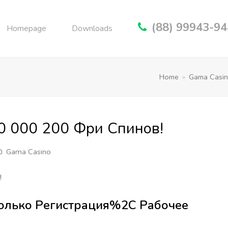
(88) 99943-9
Homepage
Downloads
Home
»
Gama Casi
0 000 200 Фри Спинов!
Gama Casino
️
олько Регистрация%2C Рабочее