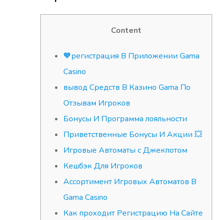
Content
🧡регистрация В Приложении Gama
Casino
вывод Средств В Казино Gama По
Отзывам Игроков
Бонусы И Программа лояльности
Приветственные Бонусы И Акции 💥
Игровые Автоматы с Джекпотом
Кешбэк Для Игроков
Ассортимент Игровых Автоматов В
Gama Casino
Как проходит Регистрацию На Сайте