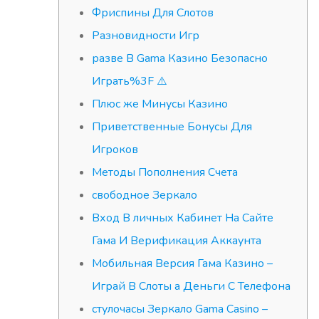
Фриспины Для Слотов
Разновидности Игр
разве В Gama Казино Безопасно
Играть%3F ⚠️
Плюс же Минусы Казино
Приветственные Бонусы Для
Игроков
Методы Пополнения Счета
свободное Зеркало
Вход В личных Кабинет На Сайте
Гама И Верификация Аккаунта
Мобильная Версия Гама Казино –
Играй В Слоты а Деньги С Телефона
стулочасы Зеркало Gama Casino –