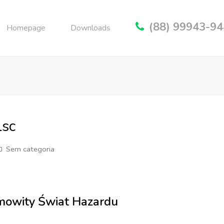
(88) 99943-9
Homepage
Downloads
lsc
Sem categoria
mowity Świat Hazardu