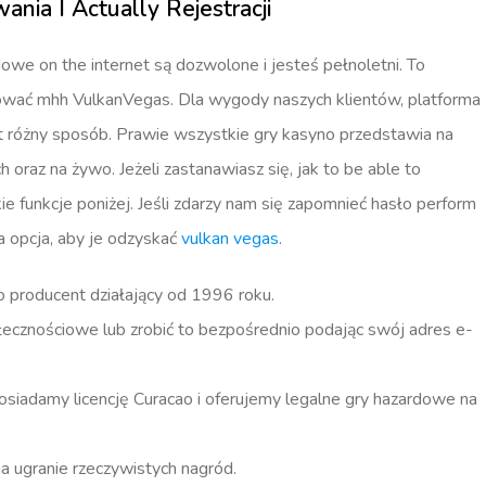
nia I Actually Rejestracji
owe on the internet są dozwolone i jesteś pełnoletni. To
strować mhh VulkanVegas. Dla wygody naszych klientów, platforma
t różny sposób. Prawie wszystkie gry kasyno przedstawia na
 oraz na żywo. Jeżeli zastanawiasz się, jak to be able to
e funkcje poniżej. Jeśli zdarzy nam się zapomnieć hasło perform
a opcja, aby je odzyskać
vulkan vegas
.
o producent działający od 1996 roku.
ecznościowe lub zrobić to bezpośrednio podając swój adres e-
siadamy licencję Curacao i oferujemy legalne gry hazardowe na
a ugranie rzeczywistych nagród.