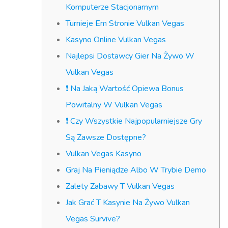
Komputerze Stacjonarnym
Turnieje Em Stronie Vulkan Vegas
Kasyno Online Vulkan Vegas
Najlepsi Dostawcy Gier Na Żywo W
Vulkan Vegas
❗ Na Jaką Wartość Opiewa Bonus
Powitalny W Vulkan Vegas
❗ Czy Wszystkie Najpopularniejsze Gry
Są Zawsze Dostępne?
Vulkan Vegas Kasyno
Graj Na Pieniądze Albo W Trybie Demo
Zalety Zabawy T Vulkan Vegas
Jak Grać T Kasynie Na Żywo Vulkan
Vegas Survive?