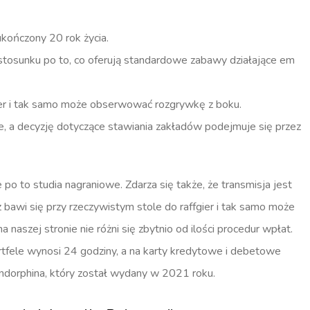
kończony 20 rok życia.
 stosunku po to, co oferują standardowe zabawy działające em
gier i tak samo może obserwować rozgrywkę z boku.
ie, a decyzję dotyczące stawiania zakładów podejmuje się przez
 po to studia nagraniowe. Zdarza się także, że transmisja jest
bawi się przy rzeczywistym stole do raffgier i tak samo może
aszej stronie nie różni się zbytnio od ilości procedur wpłat.
rtfele wynosi 24 godziny, a na karty kredytowe i debetowe
Endorphina, który został wydany w 2021 roku.