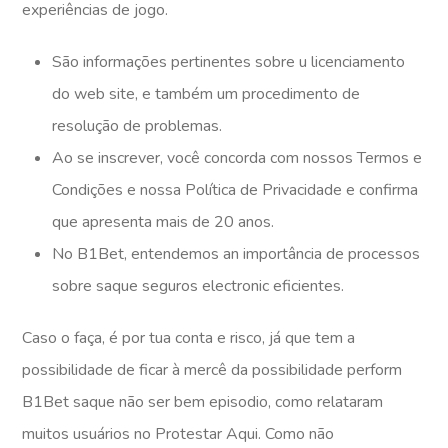
experiências de jogo.
São informações pertinentes sobre u licenciamento
do web site, e também um procedimento de
resolução de problemas.
Ao se inscrever, você concorda com nossos Termos e
Condições e nossa Política de Privacidade e confirma
que apresenta mais de 20 anos.
No B1Bet, entendemos an importância de processos
sobre saque seguros electronic eficientes.
Caso o faça, é por tua conta e risco, já que tem a
possibilidade de ficar à mercê da possibilidade perform
B1Bet saque não ser bem episodio, como relataram
muitos usuários no Protestar Aqui. Como não