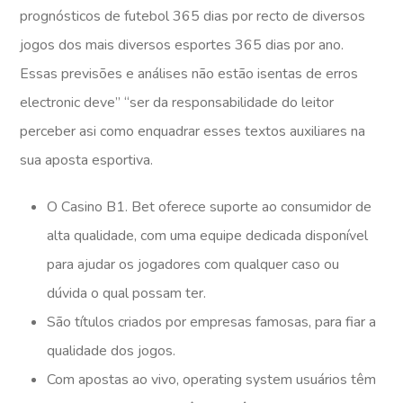
prognósticos de futebol 365 dias por recto de diversos
jogos dos mais diversos esportes 365 dias por ano.
Essas previsões e análises não estão isentas de erros
electronic deve” “ser da responsabilidade do leitor
perceber asi como enquadrar esses textos auxiliares na
sua aposta esportiva.
O Casino B1. Bet oferece suporte ao consumidor de
alta qualidade, com uma equipe dedicada disponível
para ajudar os jogadores com qualquer caso ou
dúvida o qual possam ter.
São títulos criados por empresas famosas, para fiar a
qualidade dos jogos.
Com apostas ao vivo, operating system usuários têm