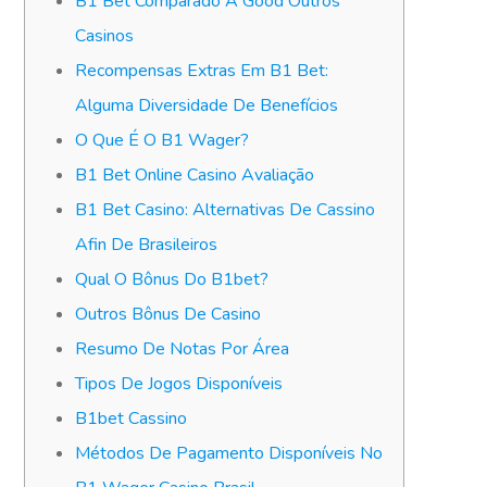
B1 Bet Comparado A Good Outros
Casinos
Recompensas Extras Em B1 Bet:
Alguma Diversidade De Benefícios
O Que É O B1 Wager?
B1 Bet Online Casino Avaliação
B1 Bet Casino: Alternativas De Cassino
Afin De Brasileiros
Qual O Bônus Do B1bet?
Outros Bônus De Casino
Resumo De Notas Por Área
Tipos De Jogos Disponíveis
B1bet Cassino
Métodos De Pagamento Disponíveis No