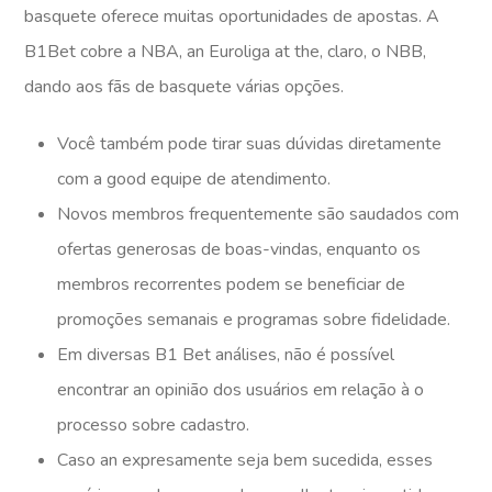
basquete oferece muitas oportunidades de apostas. A
B1Bet cobre a NBA, an Euroliga at the, claro, o NBB,
dando aos fãs de basquete várias opções.
Você também pode tirar suas dúvidas diretamente
com a good equipe de atendimento.
Novos membros frequentemente são saudados com
ofertas generosas de boas-vindas, enquanto os
membros recorrentes podem se beneficiar de
promoções semanais e programas sobre fidelidade.
Em diversas B1 Bet análises, não é possível
encontrar an opinião dos usuários em relação à o
processo sobre cadastro.
Caso an expresamente seja bem sucedida, esses