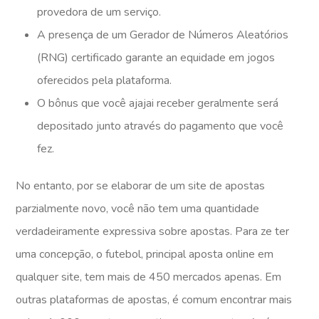
provedora de um serviço.
A presença de um Gerador de Números Aleatórios
(RNG) certificado garante an equidade em jogos
oferecidos pela plataforma.
O bônus que você ajajai receber geralmente será
depositado junto através do pagamento que você
fez.
No entanto, por se elaborar de um site de apostas
parzialmente novo, você não tem uma quantidade
verdadeiramente expressiva sobre apostas. Para ze ter
uma concepção, o futebol, principal aposta online em
qualquer site, tem mais de 450 mercados apenas. Em
outras plataformas de apostas, é comum encontrar mais