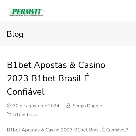
Blog
B1bet Apostas & Casino
2023 B1bet Brasil É
Confiável
30 de agosto de 2024
Sergio Dapper
b1bet brazil
B1bet Apostas & Casino 2023 B1bet Brasil É Confiável?