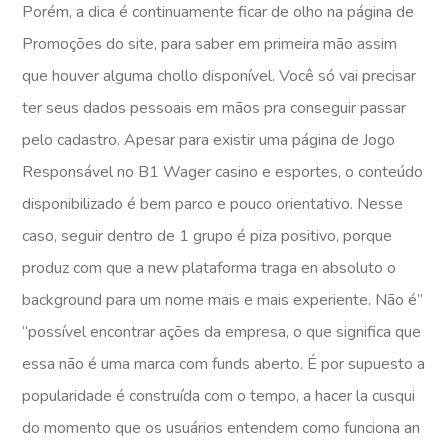
Porém, a dica é continuamente ficar de olho na página de
Promoções do site, para saber em primeira mão assim
que houver alguma chollo disponível. Você só vai precisar
ter seus dados pessoais em mãos pra conseguir passar
pelo cadastro. Apesar para existir uma página de Jogo
Responsável no B1 Wager casino e esportes, o conteúdo
disponibilizado é bem parco e pouco orientativo. Nesse
caso, seguir dentro de 1 grupo é piza positivo, porque
produz com que a new plataforma traga en absoluto o
background para um nome mais e mais experiente. Não é”
“possível encontrar ações da empresa, o que significa que
essa não é uma marca com funds aberto. É por supuesto a
popularidade é construída com o tempo, a hacer la cusqui
do momento que os usuários entendem como funciona an