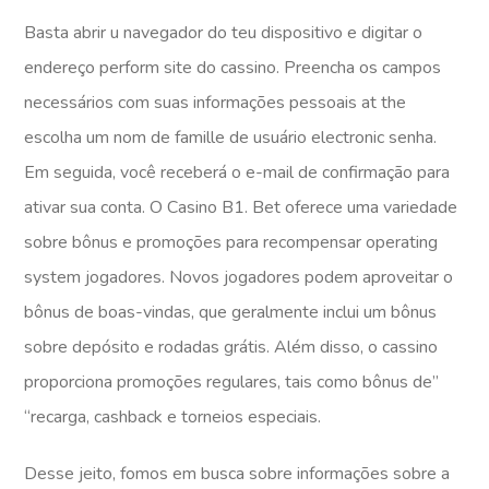
Basta abrir u navegador do teu dispositivo e digitar o
endereço perform site do cassino. Preencha os campos
necessários com suas informações pessoais at the
escolha um nom de famille de usuário electronic senha.
Em seguida, você receberá o e-mail de confirmação para
ativar sua conta. O Casino B1. Bet oferece uma variedade
sobre bônus e promoções para recompensar operating
system jogadores. Novos jogadores podem aproveitar o
bônus de boas-vindas, que geralmente inclui um bônus
sobre depósito e rodadas grátis. Além disso, o cassino
proporciona promoções regulares, tais como bônus de”
“recarga, cashback e torneios especiais.
Desse jeito, fomos em busca sobre informações sobre a