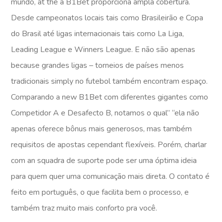
mundo, at the a B1Bet proporciona ampla cobertura.
Desde campeonatos locais tais como Brasileirão e Copa
do Brasil até ligas internacionais tais como La Liga,
Leading League e Winners League. E não são apenas
because grandes ligas – torneios de países menos
tradicionais simply no futebol também encontram espaço.
Comparando a new B1Bet com diferentes gigantes como
Competidor A e Desafecto B, notamos o qual” “ela não
apenas oferece bônus mais generosos, mas também
requisitos de apostas cependant flexíveis. Porém, charlar
com an squadra de suporte pode ser uma óptima ideia
para quem quer uma comunicação mais direta. O contato é
feito em português, o que facilita bem o processo, e
também traz muito mais conforto pra você.