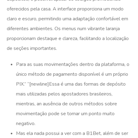
oferecidos pela casa. A interface proporciona um modo
claro e escuro, permitindo uma adaptação confortável em
diferentes ambientes. Os menus num vibrante laranja
proporcionam destaque e clareza, facilitando a localização
de seções importantes.
Para as suas movimentações dentro da plataforma, o
único método de pagamento disponível é um próprio
PIX.” “[newline]Essa é uma das formas de depósito
mais utilizadas pelos apostadores brasileiros,
mientras, an ausência de outros métodos sobre
movimentação pode se tornar um ponto muito
negativo.
Mas ela nada possui a ver com a B1Bet, além de ser