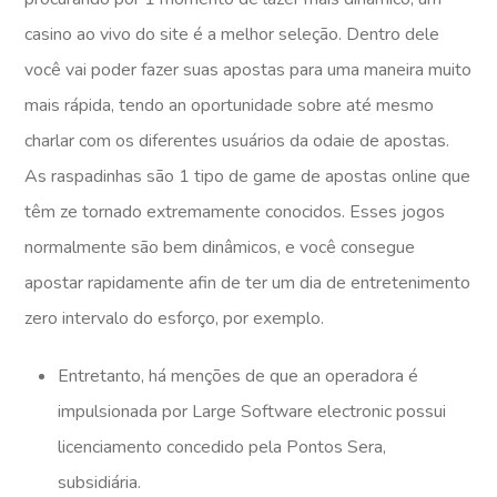
casino ao vivo do site é a melhor seleção. Dentro dele
você vai poder fazer suas apostas para uma maneira muito
mais rápida, tendo an oportunidade sobre até mesmo
charlar com os diferentes usuários da odaie de apostas.
As raspadinhas são 1 tipo de game de apostas online que
têm ze tornado extremamente conocidos. Esses jogos
normalmente são bem dinâmicos, e você consegue
apostar rapidamente afin de ter um dia de entretenimento
zero intervalo do esforço, por exemplo.
Entretanto, há menções de que an operadora é
impulsionada por Large Software electronic possui
licenciamento concedido pela Pontos Sera,
subsidiária.