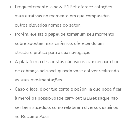
Frequentemente, a new B1Bet oferece cotações
mais atrativas no momento em que comparadan
outros elevados nomes do setor.
Porém, ele faz o papel de tornar um seu momento
sobre apostas mais dinâmico, oferecendo um
structure prático para a sua navegação.
A plataforma de apostas não vai realizar nenhum tipo
de cobrança adicional quando você estiver realizando
as suas movimentações.
Caso o faça, é por tua conta e pe?ón, já que pode ficar
à mercê da possibilidade carry out B1Bet saque não
ser bem sucedido, como relataram diversos usuários
no Reclame Aqui.