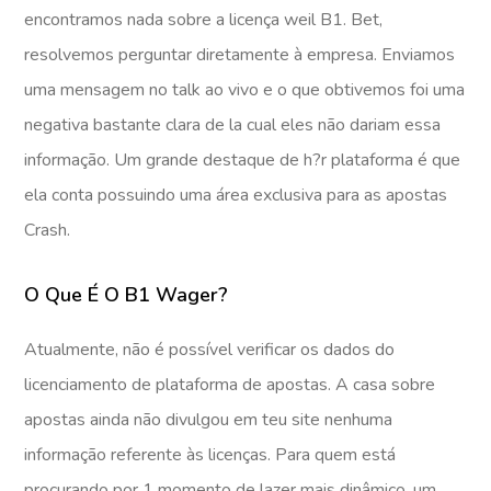
encontramos nada sobre a licença weil B1. Bet,
resolvemos perguntar diretamente à empresa. Enviamos
uma mensagem no talk ao vivo e o que obtivemos foi uma
negativa bastante clara de la cual eles não dariam essa
informação. Um grande destaque de h?r plataforma é que
ela conta possuindo uma área exclusiva para as apostas
Crash.
O Que É O B1 Wager?
Atualmente, não é possível verificar os dados do
licenciamento de plataforma de apostas. A casa sobre
apostas ainda não divulgou em teu site nenhuma
informação referente às licenças. Para quem está
procurando por 1 momento de lazer mais dinâmico, um