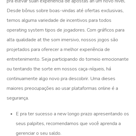
pra elevar suan experiência de apostas an um novo nível.
Desde bônus sobre boas-vindas até ofertas exclusivas,
temos alguma variedade de incentivos para todos
operating system tipos de jogadores. Com gráficos para
alta qualidade at the som imersivo, nossos jogos são
projetados para oferecer a melhor experiência de
entretenimento. Seja participando do torneio emocionante
ou tentando the sorte em nossos caça-níqueis, há
continuamente algo novo pra descobrir. Uma dieses
maiores preocupações ao usar plataformas online é a
segurança.
E pra ter sucesso a new longo prazo apresentando os
seus palpites, recomendamos que você aprenda a
gerenciar o seu saldo.