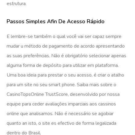
estrutura.
Passos Simples Afin De Acesso Rápido
E lembre-se também o qual você vai ser capaz sempre
mudar u método de pagamento de acordo apresentando
as suas preferências. Não é obrigatório selecionar apenas
alguma forma de depósito para utilizar em plataforma.
Uma boa ideia para prestar o seu acesso, é criar o atalho
para um site no seu smart phone. Saiba mais sobre o
CasinoTopsOnline TrustScore, desenvolvido por nossa
equipe para ceder avaliações imparciais aos cassinos
online que analisamos. Não é necessário se agobiar
quanto an isto, o site es efectivo de forma legalizada
dentro do Brasil.