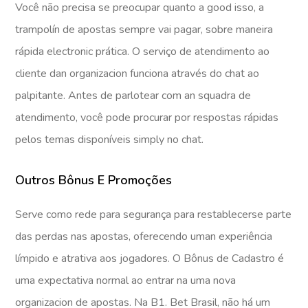
Você não precisa se preocupar quanto a good isso, a
trampolín de apostas sempre vai pagar, sobre maneira
rápida electronic prática. O serviço de atendimento ao
cliente dan organizacion funciona através do chat ao
palpitante. Antes de parlotear com an squadra de
atendimento, você pode procurar por respostas rápidas
pelos temas disponíveis simply no chat.
Outros Bônus E Promoções
Serve como rede para segurança para restablecerse parte
das perdas nas apostas, oferecendo uman experiência
límpido e atrativa aos jogadores. O Bônus de Cadastro é
uma expectativa normal ao entrar na uma nova
organizacion de apostas. Na B1. Bet Brasil, não há um