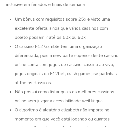
inclusive em feriados e finais de semana.
Um bônus com requisitos sobre 25x é visto uma
excelente oferta, ainda que vários cassinos com
boleto possam ir até os 50x ou 60x.
O cassino F12 Gamble tem uma organização
diferenciada, pois a new parte superior deste cassino
online conta com jogos de cassino, cassino ao vivo,
jogos originais da F12bet, crash games, raspadinhas
at the os clássicos.
Não possui como listar quais os melhores cassinos
online sem juzgar a acessibilidade weil língua.
O algoritmo é aleatório elizabeth não importa no
momento em que você está jogando ou quantas