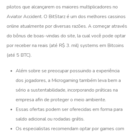
pilotos que alcançarem os maiores multiplicadores no
Aviator Accident. O BitStarz é um dos melhores cassinos
online atualmente por diversas razões. A começar através
do bônus de boas-vindas do site, la cual você pode optar
por receber na reais (até R$ 3. mil) systems em Bitcoins
(até 5 BTC).
Além sobre se preocupar possuindo a experiência
dos jogadores, a Microgaming também leva bem a
sério a sustentabilidade, incorporando práticas na
empresa afin de proteger o meio ambiente.
Essas ofertas podem ser oferecidas em forma para
saldo adicional ou rodadas grátis.
Os especialistas recomendam optar por games com