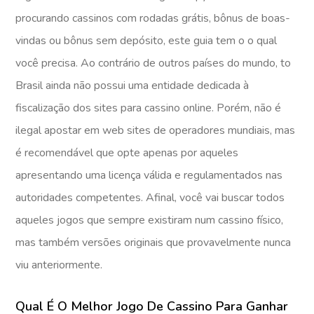
procurando cassinos com rodadas grátis, bônus de boas-
vindas ou bônus sem depósito, este guia tem o o qual
você precisa. Ao contrário de outros países do mundo, to
Brasil ainda não possui uma entidade dedicada à
fiscalização dos sites para cassino online. Porém, não é
ilegal apostar em web sites de operadores mundiais, mas
é recomendável que opte apenas por aqueles
apresentando uma licença válida e regulamentados nas
autoridades competentes. Afinal, você vai buscar todos
aqueles jogos que sempre existiram num cassino físico,
mas também versões originais que provavelmente nunca
viu anteriormente.
Qual É O Melhor Jogo De Cassino Para Ganhar