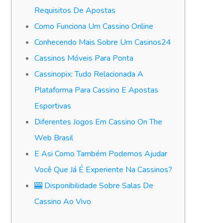
Requisitos De Apostas
Como Funciona Um Cassino Online
Conhecendo Mais Sobre Um Casinos24
Cassinos Móveis Para Ponta
Cassinopix: Tudo Relacionada A
Plataforma Para Cassino E Apostas
Esportivas
Diferentes Jogos Em Cassino On The
Web Brasil
E Asi Como Também Podemos Ajudar
Você Que Já É Experiente Na Cassinos?
🎰 Disponibilidade Sobre Salas De
Cassino Ao Vivo