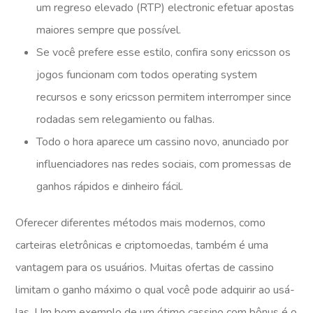
um regreso elevado (RTP) electronic efetuar apostas
maiores sempre que possível.
Se você prefere esse estilo, confira sony ericsson os
jogos funcionam com todos operating system
recursos e sony ericsson permitem interromper since
rodadas sem relegamiento ou falhas.
Todo o hora aparece um cassino novo, anunciado por
influenciadores nas redes sociais, com promessas de
ganhos rápidos e dinheiro fácil.
Oferecer diferentes métodos mais modernos, como
carteiras eletrônicas e criptomoedas, também é uma
vantagem para os usuários. Muitas ofertas de cassino
limitam o ganho máximo o qual você pode adquirir ao usá-
las. Um bom exemplo de um ótimo cassino com bônus é o