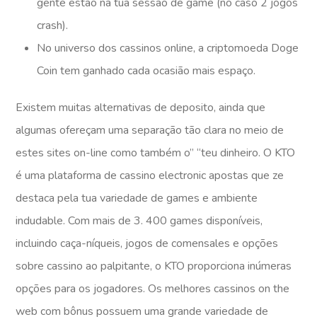
gente estão na tua sessão de game (no caso 2 jogos
crash).
No universo dos cassinos online, a criptomoeda Doge
Coin tem ganhado cada ocasião mais espaço.
Existem muitas alternativas de deposito, ainda que
algumas ofereçam uma separação tão clara no meio de
estes sites on-line como também o” “teu dinheiro. O KTO
é uma plataforma de cassino electronic apostas que ze
destaca pela tua variedade de games e ambiente
indudable. Com mais de 3. 400 games disponíveis,
incluindo caça-níqueis, jogos de comensales e opções
sobre cassino ao palpitante, o KTO proporciona inúmeras
opções para os jogadores. Os melhores cassinos on the
web com bônus possuem uma grande variedade de