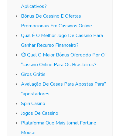
Aplicativos?
Bônus De Cassino E Ofertas
Promocionais Em Cassinos Online
Qual É O Melhor Jogo De Cassino Para
Ganhar Recurso Financeiro?
🤑 Qual O Maior Bônus Oferecido Por O”
“cassino Online Para Os Brasileiros?
Giros Grátis
Avaliação De Casas Para Apostas Para”
“apostadores
Spin Casino
Jogos De Cassino
Plataforma Que Mais Jornal Fortune
Mouse