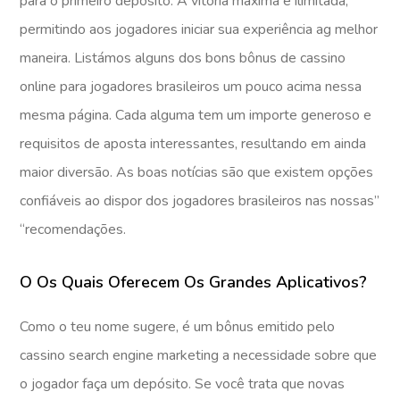
para o primeiro depósito. A vitória máxima é ilimitada,
permitindo aos jogadores iniciar sua experiência ag melhor
maneira. Listámos alguns dos bons bônus de cassino
online para jogadores brasileiros um pouco acima nessa
mesma página. Cada alguma tem um importe generoso e
requisitos de aposta interessantes, resultando em ainda
maior diversão. As boas notícias são que existem opções
confiáveis ao dispor dos jogadores brasileiros nas nossas”
“recomendações.
O Os Quais Oferecem Os Grandes Aplicativos?
Como o teu nome sugere, é um bônus emitido pelo
cassino search engine marketing a necessidade sobre que
o jogador faça um depósito. Se você trata que novas