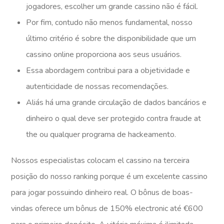
jogadores, escolher um grande cassino não é fácil.
Por fim, contudo não menos fundamental, nosso
último critério é sobre the disponibilidade que um
cassino online proporciona aos seus usuários.
Essa abordagem contribui para a objetividade e
autenticidade de nossas recomendações.
Aliás há uma grande circulação de dados bancários e
dinheiro o qual deve ser protegido contra fraude at
the ou qualquer programa de hackeamento.
Nossos especialistas colocam el cassino na terceira
posição do nosso ranking porque é um excelente cassino
para jogar possuindo dinheiro real. O bônus de boas-
vindas oferece um bônus de 150% electronic até €600