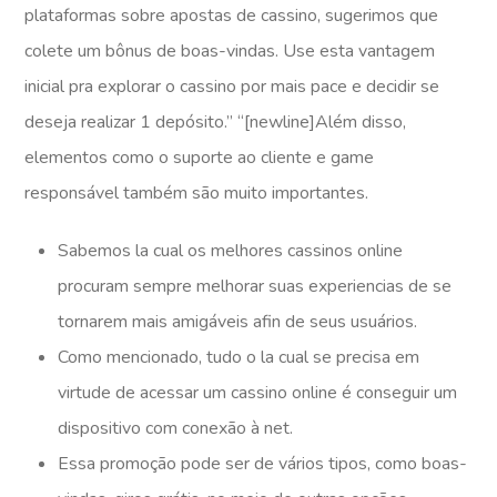
plataformas sobre apostas de cassino, sugerimos que
colete um bônus de boas-vindas. Use esta vantagem
inicial pra explorar o cassino por mais pace e decidir se
deseja realizar 1 depósito.” “[newline]Além disso,
elementos como o suporte ao cliente e game
responsável também são muito importantes.
Sabemos la cual os melhores cassinos online
procuram sempre melhorar suas experiencias de se
tornarem mais amigáveis afin de seus usuários.
Como mencionado, tudo o la cual se precisa em
virtude de acessar um cassino online é conseguir um
dispositivo com conexão à net.
Essa promoção pode ser de vários tipos, como boas-