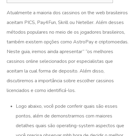
Atualmente a maioria dos cassinos on the web brasileiros
aceitam PICS, Pay4Fun, Skrill ou Neteller. Além desses
métodos populares no meio de os jogadores brasileiros,
também existem opções como AstroPay e criptomoedas.
Neste guia, iremos ainda apresentar” “os melhores
cassinos online selecionados por especialistas que
aceitam la cual forma de deposito. Além disso,
discutiremos a importância sobre escolher cassinos
licenciados e como identificá-los.
Logo abaixo, você pode conferir quais são esses
pontos, além de demonstrarmos com maiores
detalhes quais são operating-system aspectos que
você precisa observar mhh hora de decidir o melhor