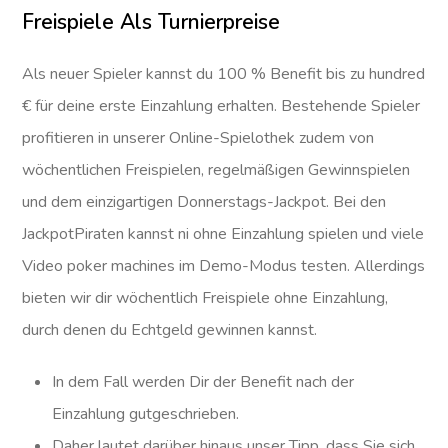
Freispiele Als Turnierpreise
Als neuer Spieler kannst du 100 % Benefit bis zu hundred
€ für deine erste Einzahlung erhalten. Bestehende Spieler
profitieren in unserer Online-Spielothek zudem von
wöchentlichen Freispielen, regelmäßigen Gewinnspielen
und dem einzigartigen Donnerstags-Jackpot. Bei den
JackpotPiraten kannst ni ohne Einzahlung spielen und viele
Video poker machines im Demo-Modus testen. Allerdings
bieten wir dir wöchentlich Freispiele ohne Einzahlung,
durch denen du Echtgeld gewinnen kannst.
In dem Fall werden Dir der Benefit nach der
Einzahlung gutgeschrieben.
Daher lautet darüber hinaus unser Tipp, dass Sie sich