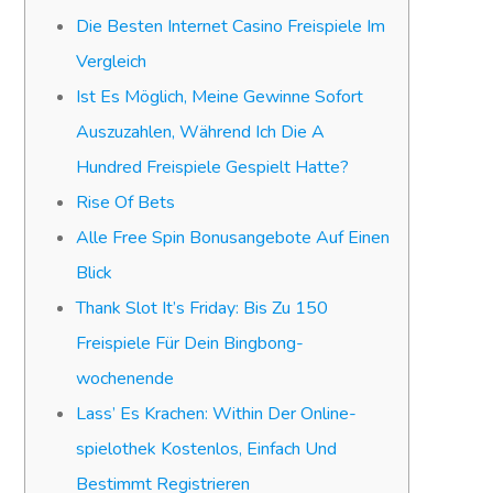
Die Besten Internet Casino Freispiele Im
Vergleich
Ist Es Möglich, Meine Gewinne Sofort
Auszuzahlen, Während Ich Die A
Hundred Freispiele Gespielt Hatte?
Rise Of Bets
Alle Free Spin Bonusangebote Auf Einen
Blick
Thank Slot It’s Friday: Bis Zu 150
Freispiele Für Dein Bingbong-
wochenende
Lass’ Es Krachen: Within Der Online-
spielothek Kostenlos, Einfach Und
Bestimmt Registrieren