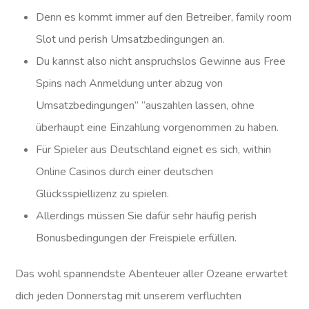
Denn es kommt immer auf den Betreiber, family room
Slot und perish Umsatzbedingungen an.
Du kannst also nicht anspruchslos Gewinne aus Free
Spins nach Anmeldung unter abzug von
Umsatzbedingungen” “auszahlen lassen, ohne
überhaupt eine Einzahlung vorgenommen zu haben.
Für Spieler aus Deutschland eignet es sich, within
Online Casinos durch einer deutschen
Glücksspiellizenz zu spielen.
Allerdings müssen Sie dafür sehr häufig perish
Bonusbedingungen der Freispiele erfüllen.
Das wohl spannendste Abenteuer aller Ozeane erwartet
dich jeden Donnerstag mit unserem verfluchten