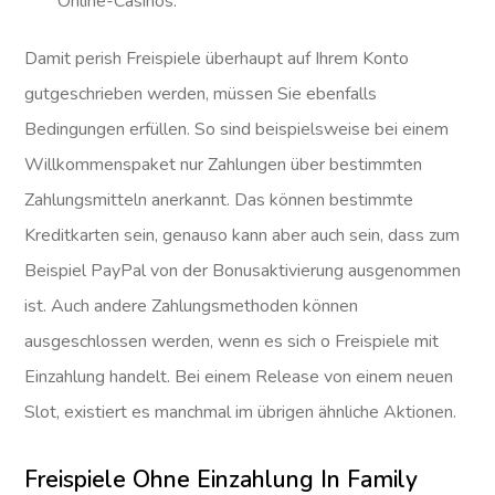
Online-Casinos.
Damit perish Freispiele überhaupt auf Ihrem Konto
gutgeschrieben werden, müssen Sie ebenfalls
Bedingungen erfüllen. So sind beispielsweise bei einem
Willkommenspaket nur Zahlungen über bestimmten
Zahlungsmitteln anerkannt. Das können bestimmte
Kreditkarten sein, genauso kann aber auch sein, dass zum
Beispiel PayPal von der Bonusaktivierung ausgenommen
ist. Auch andere Zahlungsmethoden können
ausgeschlossen werden, wenn es sich o Freispiele mit
Einzahlung handelt. Bei einem Release von einem neuen
Slot, existiert es manchmal im übrigen ähnliche Aktionen.
Freispiele Ohne Einzahlung In Family