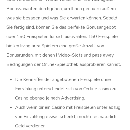
Bonusvarianten durchgehen, um Ihnen genau zu äußern,
was sie besagen und was Sie erwarten können. Sobald
Sie fertig sind, können Sie das perfekte Bonusangebot
über 150 Freispielen für sich auswählen. 150 Freispiele
bieten living area Spielern eine große Anzahl von
Bonusrunden, mit denen i Video-Slots und pass away
Bedingungen der Online-Spielothek ausprobieren kannst.
Die Kennziffer der angebotenen Freispiele ohne
Einzahlung unterscheidet sich von On line casino zu
Casino ebenso je nach Advertising.
Auch wenn dir ein Casino mit Freispielen unter abzug
von Einzahlung etwas schenkt, möchte es natürlich
Geld verdienen.