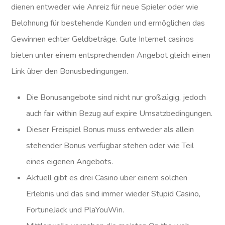
dienen entweder wie Anreiz für neue Spieler oder wie
Belohnung für bestehende Kunden und ermöglichen das
Gewinnen echter Geldbeträge. Gute Internet casinos
bieten unter einem entsprechenden Angebot gleich einen
Link über den Bonusbedingungen.
Die Bonusangebote sind nicht nur großzügig, jedoch
auch fair within Bezug auf expire Umsatzbedingungen.
Dieser Freispiel Bonus muss entweder als allein
stehender Bonus verfügbar stehen oder wie Teil
eines eigenen Angebots.
Aktuell gibt es drei Casino über einem solchen
Erlebnis und das sind immer wieder Stupid Casino,
FortuneJack und PlaYouWin.