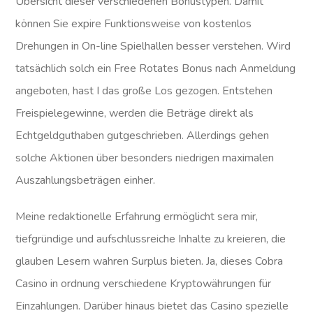
Übersicht dieser verschiedenen Bonustypen. Damit
können Sie expire Funktionsweise von kostenlos
Drehungen in On-line Spielhallen besser verstehen. Wird
tatsächlich solch ein Free Rotates Bonus nach Anmeldung
angeboten, hast I das große Los gezogen. Entstehen
Freispielegewinne, werden die Beträge direkt als
Echtgeldguthaben gutgeschrieben. Allerdings gehen
solche Aktionen über besonders niedrigen maximalen
Auszahlungsbeträgen einher.
Meine redaktionelle Erfahrung ermöglicht sera mir,
tiefgründige und aufschlussreiche Inhalte zu kreieren, die
glauben Lesern wahren Surplus bieten. Ja, dieses Cobra
Casino in ordnung verschiedene Kryptowährungen für
Einzahlungen. Darüber hinaus bietet das Casino spezielle