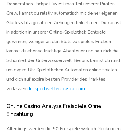
Donnerstags-Jackpot. Wirst man Teil unserer Piraten-
Crew, kannst du relativ automatisch mit deiner eigenen
Glückszahl a great den Ziehungen teilnehmen. Du kannst
in addition in unserer Online-Spielothek Echtgeld
gewinnen, weniger an den Slots zu spielen. Erleben
kannst du ebenso fruchtige Abenteuer und natürlich die
Schönheit der Unterwasserwelt. Bei uns kannst du rund
um expire Uhr Spielotheken Automaten online spielen
und dich auf expire besten Provider des Marktes
verlassen
de-sportwetten-casino.com
.
Online Casino Analyze Freispiele Ohne
Einzahlung
Allerdings werden die 50 Freispiele wirklich Neukunden