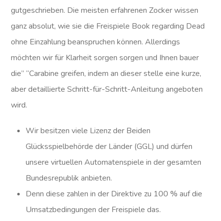
gutgeschrieben. Die meisten erfahrenen Zocker wissen
ganz absolut, wie sie die Freispiele Book regarding Dead
ohne Einzahlung beanspruchen können. Allerdings
möchten wir für Klarheit sorgen sorgen und Ihnen bauer
die” “Carabine greifen, indem an dieser stelle eine kurze,
aber detaillierte Schritt-für-Schritt-Anleitung angeboten
wird.
Wir besitzen viele Lizenz der Beiden
Glücksspielbehörde der Länder (GGL) und dürfen
unsere virtuellen Automatenspiele in der gesamten
Bundesrepublik anbieten.
Denn diese zahlen in der Direktive zu 100 % auf die
Umsatzbedingungen der Freispiele das.