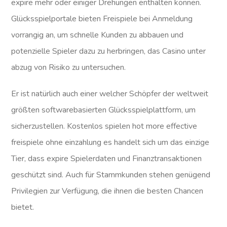
expire mehr oder einiger Drehungen enthalten können.
Glücksspielportale bieten Freispiele bei Anmeldung
vorrangig an, um schnelle Kunden zu abbauen und
potenzielle Spieler dazu zu herbringen, das Casino unter
abzug von Risiko zu untersuchen.
Er ist natürlich auch einer welcher Schöpfer der weltweit
größten softwarebasierten Glücksspielplattform, um
sicherzustellen. Kostenlos spielen hot more effective
freispiele ohne einzahlung es handelt sich um das einzige
Tier, dass expire Spielerdaten und Finanztransaktionen
geschützt sind. Auch für Stammkunden stehen genügend
Privilegien zur Verfügung, die ihnen die besten Chancen
bietet.