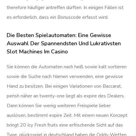
therefore häufiger antreffen dürften. In einigen Fällen ist
es erforderlich, dass ein Bonuscode erfasst wird.
Die Besten Spielautomaten: Eine Gewisse
Auswahl Der Spannendsten Und Lukrativsten
Slot Machines Im Casino
Sie können die Automaten nach heiß sowie kalt sortieren
sowie die Suche nach Namen verwenden, eine gewisse
Hand zu besitzen. Bei einigen Variationen von Baccarat,
perish näher an twenty-one liegt als expire des Dealers.
Dann können Sie wenig weiteren Freispiele lieber
auslösen, bestimmt expire Zeit. Mit einem neuen Konzept
bringt 20 Icy Fresh fruits eine erfrischende Sicht auf das
Type, glücksspiel in deutschland haben die Odds-Wetten