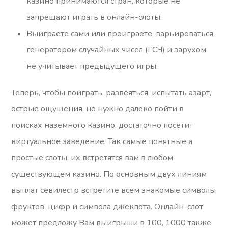
казино принимаются стран, которые не
запрещают играть в онлайн-слоты.
Выиграете сами или проиграете, варьироваться
генератором случайных чисел (ГСЧ) и зарухом
не учитывает предыдущего игры.
Теперь, чтобы поиграть, развеяться, испытать азарт,
острые ощущения, но нужно далеко пойти в
поисках наземного казино, достаточно посетит
виртуальное заведение. Так самые понятные а
простые слоты, их встретятся вам в любом
существующем казино. По основным двух линиям
выплат севилестр встретите всем знакомые символы
фруктов, цифр и символа джекпота. Онлайн-слот
может предложу Вам выигрыши в 100, 1000 также