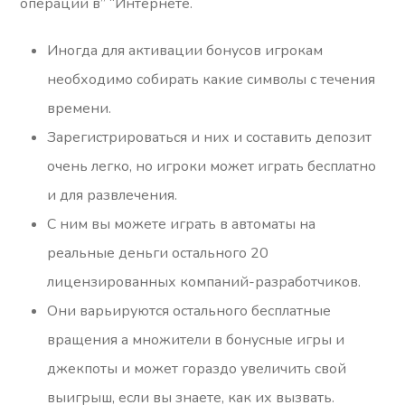
операций в” “Интернете.
Иногда для активации бонусов игрокам
необходимо собирать какие символы с течения
времени.
Зарегистрироваться и них и составить депозит
очень легко, но игроки может играть бесплатно
и для развлечения.
С ним вы можете играть в автоматы на
реальные деньги остального 20
лицензированных компаний-разработчиков.
Они варьируются остального бесплатные
вращения а множители в бонусные игры и
джекпоты и может гораздо увеличить свой
выигрыш, если вы знаете, как их вызвать.