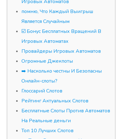
Игровых Автоматов
помню, Что Каждый Выигрыш
Является Случайным
☑️ Бонус Бесплатных Вращений В
Игровых Автоматах
Провайдеры Игровых Автоматов
Огромные Джекпоты
➡️ Насколько честны И Безопасны
Онлайн-слоты?
Глоссарий Слотов
Рейтинг Актуальных Слотов
Бесплатные Слоты Против Автоматов
На Реальные деньги
Топ 10 Лучших Слотов