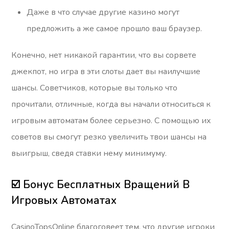
Даже в что случае другие казино могут
предложить а же самое прошло ваш браузер.
Конечно, нет никакой гарантии, что вы сорвете
джекпот, но игра в эти слоты дает вы наилучшие
шансы. Советчиков, которые вы только что
прочитали, отличные, когда вы начали относиться к
игровым автоматам более серьезно. С помощью их
советов вы смогут резко увеличить твои шансы на
выигрыш, сведя ставки нему минимуму.
☑️ Бонус Бесплатных Вращений В
Игровых Автоматах
CasinoTopsOnline благоговеет тем, что другие игроки