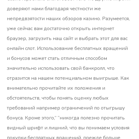
доверяют нами благодаря честности же
непредвзятости наших обзоров казино. Разумеется,
уже сейчас вам достаточно открыть интернет
браузер, загрузить наш сайт и выбрать этот для вас
онлайн слот. Использование бесплатных вращений
и бонусов может стать отличным способом
значительно использовать свой банкролл, что
отразится на нашем потенциальном выигрыше. Как
внимательно прочитайте их положения и
обстоятельств, чтобы понять оценку любых
требований например ограничений по отыгрышу
бонуса. Кроме этого,” “никогда полезно прочитать
видный шрифт и лишний, что вы понимаем условия
покупки бесплатных вращений, прежде больше