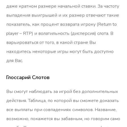
даже кратном размере начальной ставки. За частоту
выпадения выигрышей и их размер отвечают такие
показатель, как процент возврата игроку (Return to
player – RTP) и волатильность (дисперсия) слота. В
варьироваться от того, в какой стране Вы
находитесь некоторые игры могут быть доступно
для Вас.
Глоссарий Слотов
Вы смогут наблюдать за игрой без дополнительных
действия. Таблица, по которой вы сможете доказать
все выплаты при совпадениях символов. Название,
возможно, покажется вы забавным, но говорим само