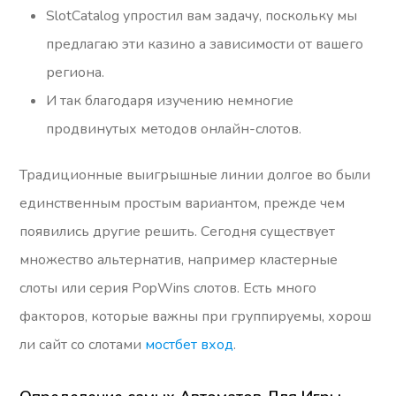
SlotCatalog упростил вам задачу, поскольку мы
предлагаю эти казино а зависимости от вашего
региона.
И так благодаря изучению немногие
продвинутых методов онлайн-слотов.
Традиционные выигрышные линии долгое во были
единственным простым вариантом, прежде чем
появились другие решить. Сегодня существует
множество альтернатив, например кластерные
слоты или серия PopWins слотов. Есть много
факторов, которые важны при группируемы, хорош
ли сайт со слотами
мостбет вход
.