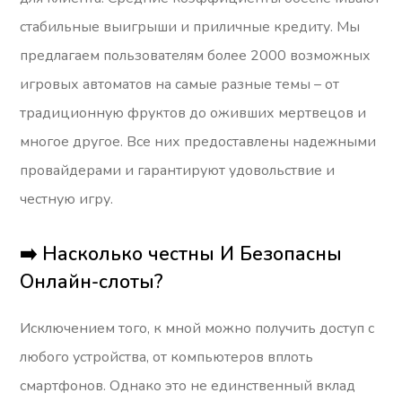
стабильные выигрыши и приличные кредиту. Мы
предлагаем пользователям более 2000 возможных
игровых автоматов на самые разные темы – от
традиционную фруктов до оживших мертвецов и
многое другое. Все них предоставлены надежными
провайдерами и гарантируют удовольствие и
честную игру.
➡️ Насколько честны И Безопасны
Онлайн-слоты?
Исключением того, к мной можно получить доступ с
любого устройства, от компьютеров вплоть
смартфонов. Однако это не единственный вклад