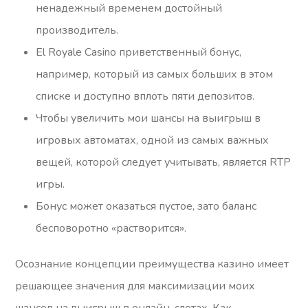
ненадежный временем достойный
производитель.
El Royale Casino приветственный бонус,
например, который из самых больших в этом
списке и доступно вплоть пяти депозитов.
Чтобы увеличить мои шансы на выигрыш в
игровых автоматах, одной из самых важных
вещей, которой следует учитывать, является RTP
игры.
Бонус может оказаться пустое, зато баланс
бесповоротно «растворится».
Осознание концепции преимущества казино имеет
решающее значения для максимизации моих