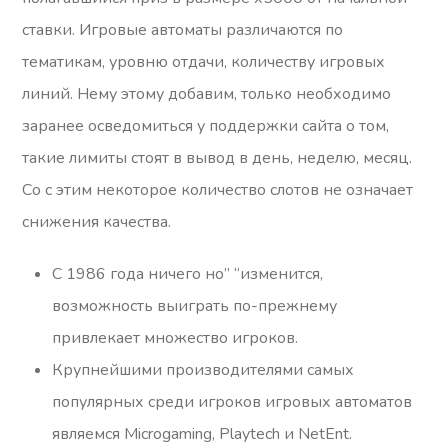
ставки. Игровые автоматы различаются по
тематикам, уровню отдачи, количеству игровых
линий. Нему этому добавим, только необходимо
заранее осведомиться у поддержки сайта о том,
такие лимиты стоят в вывод в день, неделю, месяц.
Со с этим некоторое количество слотов не означает
снижения качества.
С 1986 года ничего но” “изменится,
возможность выиграть по-прежнему
привлекает множество игроков.
Крупнейшими производителями самых
популярных среди игроков игровых автоматов
являемся Microgaming, Playtech и NetEnt.