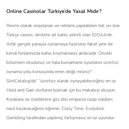
Online Casinolar Türkiye’de Yasal Mıdır?
Resmi olarak onaylanan ve reklamı yapılabilen tek on-line
Türkçe casino, devlete ait bahis şirketi olan İDDAA’dır.
Artık gerçek parayla oynamaya hazırsınız fakat yine de
kendi fonlarınızda bahis koymamanız akıllıcadır. Önceki
bölümleri okudunuz ve hala kumarhane oyunlarını ücretsiz
oynama yolu konusunda emin değil misiniz?
SlotCatalog’da” “ücretsiz olarak oynayabileceğiniz en iyi
Hold and Gain slotlarını bulmak için bu makaleyi okuyun.
Kurallara ve özelliklere göz atın empieza cazip ödülleri
nasıl kazanacağınızı öğrenin. Crazy Time, Evolution
Gambling tarafından yapılmış tartışmasız en iyi oyundur.