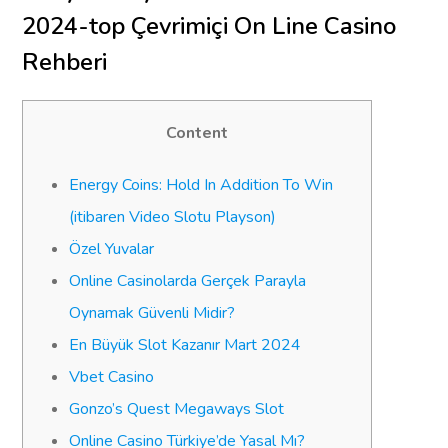
2024-top Çevrimiçi On Line Casino
Rehberi
Content
Energy Coins: Hold In Addition To Win
(itibaren Video Slotu Playson)
Özel Yuvalar
Online Casinolarda Gerçek Parayla
Oynamak Güvenli Midir?
En Büyük Slot Kazanır Mart 2024
Vbet Casino
Gonzo’s Quest Megaways Slot
Online Casino Türkiye’de Yasal Mı?