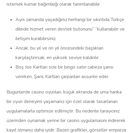
istemek kumar bağımlılığı olarak tanımlanabilir.
Aynı zamanda yaşadığınız herhangi bir sıkıntıda Türkçe
dilinde hizmet veren destek butonunu” “kullanabilir ve
iletişim kurabilirsiniz.
Ancak, bu yıl ve on yıl öncesindeki başlıkları
karşılaştırırsak, en yüksek seviye kaldırılır.
Boş Joe Kartları size bir bingo satırı cabeza şansı
verirken, Şans Kartları çarpanları assurée eder.
Bugünlerde casino oyunları, küçük ekranda de uma harika
bir oyun deneyimi yaşamanız için özel olarak tasarlanan
uygulamalarla optimize edilmiştir. Bu nedenle tarayıcınız
üzerinden oynamak yerine bir casino uygulamasını indirerek
kayıt olmanız daha iyidir. Bazen grafikler, görseller empieza