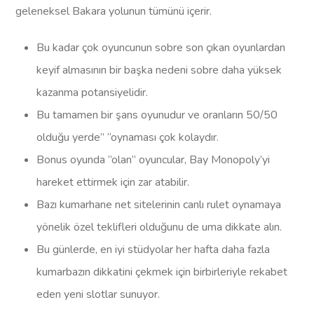
geleneksel Bakara yolunun tümünü içerir.
Bu kadar çok oyuncunun sobre son çıkan oyunlardan
keyif almasının bir başka nedeni sobre daha yüksek
kazanma potansiyelidir.
Bu tamamen bir şans oyunudur ve oranların 50/50
olduğu yerde” “oynaması çok kolaydır.
Bonus oyunda ‘’olan’’ oyuncular, Bay Monopoly’yi
hareket ettirmek için zar atabilir.
Bazı kumarhane net sitelerinin canlı rulet oynamaya
yönelik özel teklifleri olduğunu de uma dikkate alın.
Bu günlerde, en iyi stüdyolar her hafta daha fazla
kumarbazın dikkatini çekmek için birbirleriyle rekabet
eden yeni slotlar sunuyor.