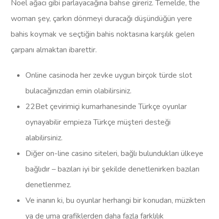
Noel ağacı gibi parlayacağına bahse gireriz. Temelde, the
woman şey, çarkın dönmeyi duracağı düşündüğün yere
bahis koymak ve seçtiğin bahis noktasına karşılık gelen
çarpanı almaktan ibarettir.
Online casinoda her zevke uygun birçok türde slot
bulacağınızdan emin olabilirsiniz.
22Bet çevirimiçi kumarhanesinde Türkçe oyunlar
oynayabilir empieza Türkçe müşteri desteği
alabilirsiniz.
Diğer on-line casino siteleri, bağlı bulundukları ülkeye
bağlıdır – bazıları iyi bir şekilde denetlenirken bazıları
denetlenmez.
Ve inanın ki, bu oyunlar herhangi bir konudan, müzikten
ya de uma grafiklerden daha fazla farklılık