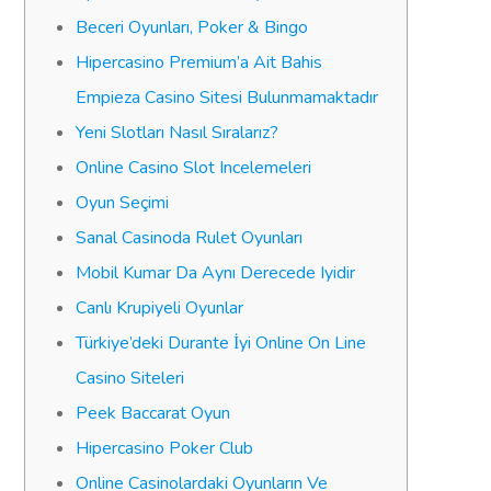
Beceri Oyunları, Poker & Bingo
Hipercasino Premium’a Ait Bahis
Empieza Casino Sitesi Bulunmamaktadır
Yeni Slotları Nasıl Sıralarız?
Online Casino Slot Incelemeleri
Oyun Seçimi
Sanal Casinoda Rulet Oyunları
Mobil Kumar Da Aynı Derecede Iyidir
Canlı Krupiyeli Oyunlar
Türkiye’deki Durante İyi Online On Line
Casino Siteleri
Peek Baccarat Oyun
Hipercasino Poker Club
Online Casinolardaki Oyunların Ve