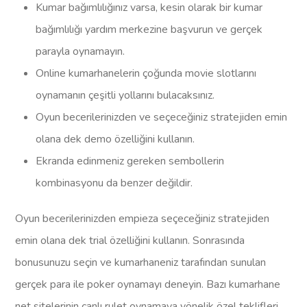
Kumar bağımlılığınız varsa, kesin olarak bir kumar
bağımlılığı yardım merkezine başvurun ve gerçek
parayla oynamayın.
Online kumarhanelerin çoğunda movie slotlarını
oynamanın çeşitli yollarını bulacaksınız.
Oyun becerilerinizden ve seçeceğiniz stratejiden emin
olana dek demo özelliğini kullanın.
Ekranda edinmeniz gereken sembollerin
kombinasyonu da benzer değildir.
Oyun becerilerinizden empieza seçeceğiniz stratejiden
emin olana dek trial özelliğini kullanın. Sonrasında
bonusunuzu seçin ve kumarhaneniz tarafından sunulan
gerçek para ile poker oynamayı deneyin. Bazı kumarhane
net sitelerinin canlı rulet oynamaya yönelik özel teklifleri