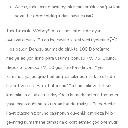
Ancak, farklı birinci sınıf oyunları sıralamak, aşağı yukarı
soyut bir görev olduğundan, nasıl çalışır?
Türk Lirası ile WebbySlot casinos sitesinde oyun
oynayabilirsiniz. Bu online casino sitesi yeni üyelerine 0
Hoş geldin Bonusu sunmakla birlikte 100 Döndürme
hediye ediyor. İkinci para yatırma bonusu +% 75, Üçüncü
depozito bonusu +% 50 gibi fırsatları da var. Aynı
zamanda yaşadığınız herhangi bir sıkıntıda Türkçe dilinde
hizmet veren destek butonunu” “kullanabilir ve iletişim
kurabilirsiniz. Tabii ki Türkiye’deki kumarhanelerin tamamen
yasa dışı olduğunu tekrardan hatırlatmalıyız. Bu nedenle
kayıt olacağınız online casinonun güvenilir empieza iyi bir
çevrimiçi kumarhane olmasına dikkat etmek çok önemlidir.