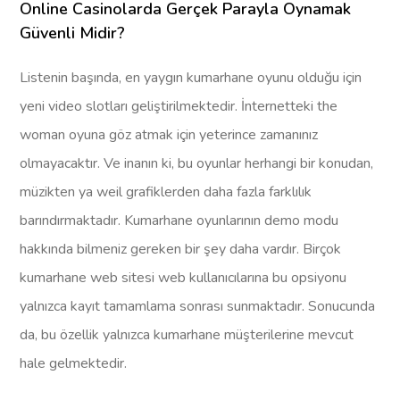
Online Casinolarda Gerçek Parayla Oynamak
Güvenli Midir?
Listenin başında, en yaygın kumarhane oyunu olduğu için
yeni video slotları geliştirilmektedir. İnternetteki the
woman oyuna göz atmak için yeterince zamanınız
olmayacaktır. Ve inanın ki, bu oyunlar herhangi bir konudan,
müzikten ya weil grafiklerden daha fazla farklılık
barındırmaktadır. Kumarhane oyunlarının demo modu
hakkında bilmeniz gereken bir şey daha vardır. Birçok
kumarhane web sitesi web kullanıcılarına bu opsiyonu
yalnızca kayıt tamamlama sonrası sunmaktadır. Sonucunda
da, bu özellik yalnızca kumarhane müşterilerine mevcut
hale gelmektedir.