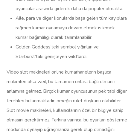
oyuncular arasında giderek daha da popüler olmakta.
Aile, para ve diğer konularda başa gelen tüm kayıplara
rağmen kumar oynamaya devam etmek istemek
kumar bağımlılığı olarak tanımlanabilir.
Golden Goddess’teki sembol yığınları ve
Starburst’taki genişleyen wild’lardı.
Video slot makineleri online kumarhanelerin başlıca
mukimleri olsa weil, bu tamamen onlara bağlı olmanız
anlamına gelmez. Birçok kumar oyuncusunun pek tabi diğer
tercihleri bulunmaktadır; örneğin rulet düşkünü olabilirler.
Slot movie makineleri, kullanıcılarının özel bir bilgiye sahip
olmasını gerektirmez. Farkına varınca, bu oyunları gösterme
modunda oynayıp uğraşmanıza gerek olup olmadığını