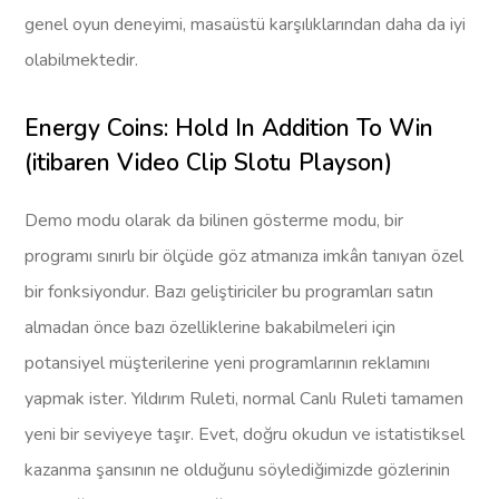
genel oyun deneyimi, masaüstü karşılıklarından daha da iyi
olabilmektedir.
Energy Coins: Hold In Addition To Win
(itibaren Video Clip Slotu Playson)
Demo modu olarak da bilinen gösterme modu, bir
programı sınırlı bir ölçüde göz atmanıza imkân tanıyan özel
bir fonksiyondur. Bazı geliştiriciler bu programları satın
almadan önce bazı özelliklerine bakabilmeleri için
potansiyel müşterilerine yeni programlarının reklamını
yapmak ister. Yıldırım Ruleti, normal Canlı Ruleti tamamen
yeni bir seviyeye taşır. Evet, doğru okudun ve istatistiksel
kazanma şansının ne olduğunu söylediğimizde gözlerinin