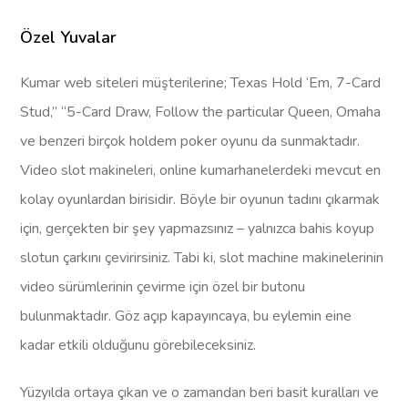
Özel Yuvalar
Kumar web siteleri müşterilerine; Texas Hold ‘Em, 7-Card
Stud,” “5-Card Draw, Follow the particular Queen, Omaha
ve benzeri birçok holdem poker oyunu da sunmaktadır.
Video slot makineleri, online kumarhanelerdeki mevcut en
kolay oyunlardan birisidir. Böyle bir oyunun tadını çıkarmak
için, gerçekten bir şey yapmazsınız – yalnızca bahis koyup
slotun çarkını çevirirsiniz. Tabi ki, slot machine makinelerinin
video sürümlerinin çevirme için özel bir butonu
bulunmaktadır. Göz açıp kapayıncaya, bu eylemin eine
kadar etkili olduğunu görebileceksiniz.
Yüzyılda ortaya çıkan ve o zamandan beri basit kuralları ve