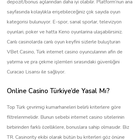
depozit/bonus açılarından daha iyi olabilir. Platform’nun ana
sayfasında kolaylıkla erişebileceğiniz çok sayıda oyun
kategorisi bulunuyor. E-spor, sanal sporlar, televizyon
oyunlari, poker ve hatta Keno oyunlarina ulaşabilirsiniz.
Canlı casinolarda canlı oyun keyfini sizlerle buluşturan
VBet Casino, Türk internet casino oyuncularının afin de
yatırma ve pra çekme işlemleri sırasındaki güvenliğini
Curacao Lisansı ile sağlıyor.
Online Casino Türkiye’de Yasal Mı?
Top Türk çevrimiçi kumarhaneleri belirli kriterlere göre
filtrelenmelidir. Bunun sebebi internet casino sitelerinin
birbirinden farklı özelliklere, bonuslara sahip olmasıdır. Biz
TR. Casinority ekibi olarak bütün bu kriterleri göz önüne