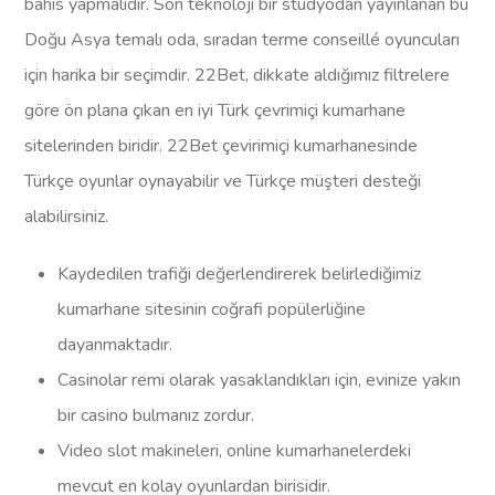
bahis yapmalıdır. Son teknoloji bir stüdyodan yayınlanan bu
Doğu Asya temalı oda, sıradan terme conseillé oyuncuları
için harika bir seçimdir. 22Bet, dikkate aldığımız filtrelere
göre ön plana çıkan en iyi Türk çevrimiçi kumarhane
sitelerinden biridir. 22Bet çevirimiçi kumarhanesinde
Türkçe oyunlar oynayabilir ve Türkçe müşteri desteği
alabilirsiniz.
Kaydedilen trafiği değerlendirerek belirlediğimiz
kumarhane sitesinin coğrafi popülerliğine
dayanmaktadır.
Casinolar remi olarak yasaklandıkları için, evinize yakın
bir casino bulmanız zordur.
Video slot makineleri, online kumarhanelerdeki
mevcut en kolay oyunlardan birisidir.