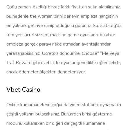
Çoğu zaman, özelliği birkaç farklı fiyattan satın alabilirsiniz,
bu nedenle the woman birini deneyin empieza hangisinin
en yüksek getiriye sahip olduğunu görünüz. Slotcatalog’da
tüm yeni ücretsiz slot machine game oyunlarını bulabilir
empieza gerçek parayı riske atmadan avantajlarından
yararlanabilirsiniz. Ücretsiz döndürme, Choose” “Me veya
Trail Reward gibi özel little oyunlar genellikle eğlencelidir,
ancak ödemeler ölçekleri dengelemiyor.
Vbet Casino
Online kumarhanelerin çoğunda video slotlarını oynamanın
çeşitli yollarını bulacaksınız. Bunlardan birisi gösterme
modunu kullanırken bir diğeri de çeşitli kumarhane