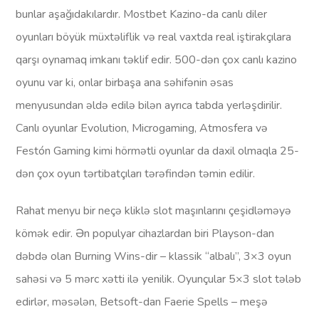
bunlar aşağıdakılardır. Mostbet Kazino-da canlı diler
oyunları böyük müxtəliflik və real vaxtda real iştirakçılara
qarşı oynamaq imkanı təklif edir. 500-dən çox canlı kazino
oyunu var ki, onlar birbaşa ana səhifənin əsas
menyusundan əldə edilə bilən ayrıca tabda yerləşdirilir.
Canlı oyunlar Evolution, Microgaming, Atmosfera və
Festón Gaming kimi hörmətli oyunlar da daxil olmaqla 25-
dən çox oyun tərtibatçıları tərəfindən təmin edilir.
Rahat menyu bir neçə kliklə slot maşınlarını çeşidləməyə
kömək edir. Ən populyar cihazlardan biri Playson-dan
dəbdə olan Burning Wins-dir – klassik “albalı”, 3×3 oyun
sahəsi və 5 mərc xətti ilə yenilik. Oyunçular 5×3 slot tələb
edirlər, məsələn, Betsoft-dan Faerie Spells – meşə