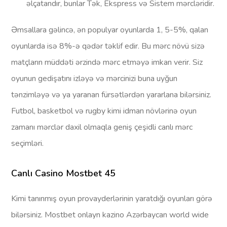
əlçatandır, bunlar Tək, Ekspress və Sistem mərcləridir.
Əmsallara gəlincə, ən populyar oyunlarda 1, 5-5%, qalan
oyunlarda isə 8%-ə qədər təklif edir. Bu mərc növü sizə
matçların müddəti ərzində mərc etməyə imkan verir. Siz
oyunun gedişatını izləyə və mərcinizi buna uyğun
tənzimləyə və ya yaranan fürsətlərdən yararlana bilərsiniz.
Futbol, ​​basketbol və rugby kimi idman növlərinə oyun
zamanı mərclər daxil olmaqla geniş çeşidli canlı mərc
seçimləri.
Canlı Casino Mostbet 45
Kimi tanınmış oyun provayderlərinin yaratdığı oyunları görə
bilərsiniz. Mostbet onlayn kazino Azərbaycan world wide