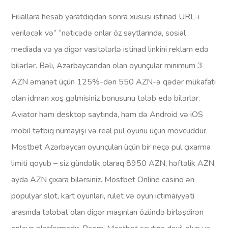
Filiallara hesab yaratdıqdan sonra xüsusi istinad URL-i
veriləcək və” “nəticədə onlar öz saytlarında, sosial
mediada və ya digər vasitələrlə istinad linkini reklam edə
bilərlər. Bəli, Azərbaycandan olan oyunçular minimum 3
AZN əmanət üçün 125%-dən 550 AZN-ə qədər mükafatı
olan idman xoş gəlmisiniz bonusunu tələb edə bilərlər.
Aviator həm desktop saytında, həm də Android və iOS
mobil tətbiq nümayişi və real pul oyunu üçün mövcuddur.
Mostbet Azərbaycan oyunçuları üçün bir neçə pul çıxarma
limiti qoyub – siz gündəlik olaraq 8950 AZN, həftəlik AZN,
ayda AZN çıxara bilərsiniz. Mostbet Online casino ən
populyar slot, kart oyunları, rulet və oyun ictimaiyyəti
arasında tələbat olan digər maşınları özündə birləşdirən