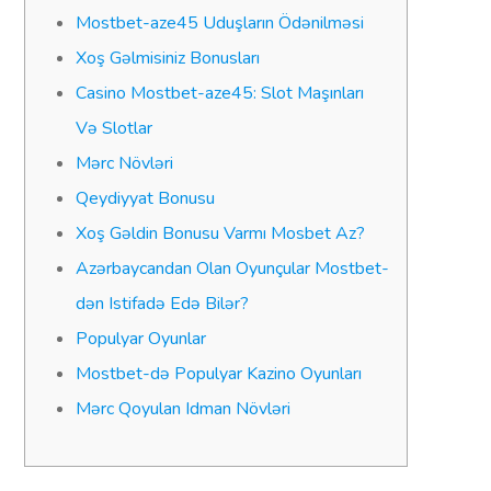
Mostbet-aze45 Uduşların Ödənilməsi
Xoş Gəlmisiniz Bonusları
Casino Mostbet-aze45: Slot Maşınları
Və Slotlar
Mərc Növləri
Qeydiyyat Bonusu
Xoş Gəldin Bonusu Varmı Mosbet Az?
Azərbaycandan Olan Oyunçular Mostbet-
dən Istifadə Edə Bilər?
Populyar Oyunlar
Mostbet-də Populyar Kazino Oyunları
Mərc Qoyulan Idman Növləri