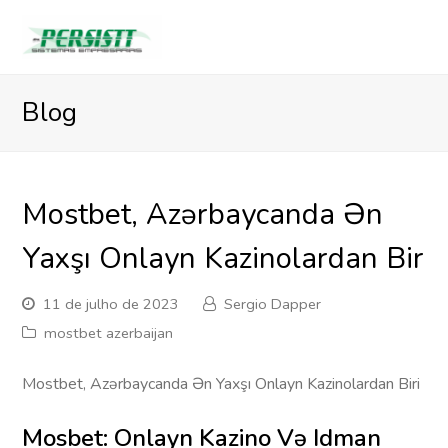
Blog
Mostbet, Azərbaycanda Ən
Yaxşı Onlayn Kazinolardan Bir
11 de julho de 2023
Sergio Dapper
mostbet azerbaijan
Mostbet, Azərbaycanda Ən Yaxşı Onlayn Kazinolardan Biri
Mosbet: Onlayn Kazino Və Idman