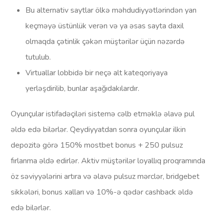
Bu alternativ saytlar ölkə məhdudiyyətlərindən yan
keçməyə üstünlük verən və ya əsas sayta daxil
olmaqda çətinlik çəkən müştərilər üçün nəzərdə
tutulub.
Virtuallar lobbidə bir neçə alt kateqoriyaya
yerləşdirilib, bunlar aşağıdakılardır.
Oyunçular istifadəçiləri sistemə cəlb etməklə əlavə pul
əldə edə bilərlər. Qeydiyyatdan sonra oyunçular ilkin
depozitə görə 150% mostbet bonus + 250 pulsuz
fırlanma əldə edirlər. Aktiv müştərilər loyallıq proqramında
öz səviyyələrini artıra və əlavə pulsuz mərclər, bridgebet
sikkələri, bonus xalları və 10%-ə qədər cashback əldə
edə bilərlər.