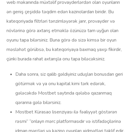
web məkanında müxtəlif provayderlərdən olan oyunların
ən geniş çeşiddə təqdim edən kazinolardan biridir. Bu
kateqoriyada filtrləri tənzimləyərək janr, provayder və
növlərinə görə axtarış etməklə özünüzə tam uyğun olan
oyunu tapa bilərsiniz. Buna görə də sizə kimsə bir oyun
məsləhət görübsə, bu kateqoriyaya baxmaq yaxşı fikirdir,
çünki burada rahat axtarışla onu tapa biləcəksiniz.
Daha sonra, siz qalib gəldiyiniz uduşları bonusdan geri
götürmək və ya onu kapital kimi tərk edərək,
gələcəkdə Mostbet saytında qələbə qazanmaq
qərarına gələ bilərsiniz.
Mostbet Kürasao lisenziyası ilə fəaliyyət göstərən
rəsmi” “onlayn mərc platformasıdır və istifadəçilərinə
idman mərcləri və kazino oyunları xidmətləri təklif edir.