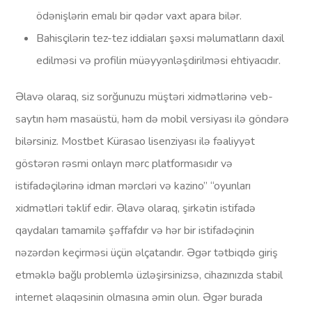
ödənişlərin emalı bir qədər vaxt apara bilər.
Bahisçilərin tez-tez iddiaları şəxsi məlumatların daxil
edilməsi və profilin müəyyənləşdirilməsi ehtiyacıdır.
Əlavə olaraq, siz sorğunuzu müştəri xidmətlərinə veb-
saytın həm masaüstü, həm də mobil versiyası ilə göndərə
bilərsiniz. Mostbet Kürasao lisenziyası ilə fəaliyyət
göstərən rəsmi onlayn mərc platformasıdır və
istifadəçilərinə idman mərcləri və kazino” “oyunları
xidmətləri təklif edir. Əlavə olaraq, şirkətin istifadə
qaydaları tamamilə şəffafdır və hər bir istifadəçinin
nəzərdən keçirməsi üçün əlçatandır. Əgər tətbiqdə giriş
etməklə bağlı problemlə üzləşirsinizsə, cihazınızda stabil
internet əlaqəsinin olmasına əmin olun. Əgər burada