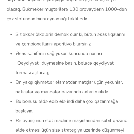
olacaq. Bukmeker müştərilərə 130 provayderin 1000-dən
çox slotundan birini oynamağı təklif edir.
Siz əksər ölkələrin demək olar ki, bütün əsas liqalarını
və çempionatlarını aperitivo bilərsiniz.
Əsas səhifənin sağ yuxarı küncündə narıncı
“Qeydiyyat” düyməsinə basın, beləcə qeydiyyat
forması açılacaq;
Ən yaxşı qiymətlər əlamətdar matçlar üçün yekunlar,
nəticələr və maneələr bazarında axtarılmalıdır.
Bu bonusu əldə edib elə indi daha çox qazanmağa
başlayın.
Bir oyunçunun slot machine maşınlarından sabit qazanc
əldə etməsi üçün sizə strategiya üzərində düşünməyi