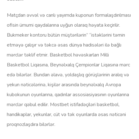
Matçdan əvvəl və canlı yayımda kuponun formalaşdırılması
ofisin ümumi qaydalarına uyğun olaraq həyata keçirilir.
Bukmeker kontoru bütün müştərilərin” “istəklərini təmin
etməyə çalışır və təkcə əsas dünya hadisələri ilə bağlı
mərclər təklif etmir. Basketbol həvəskarları Milli
Basketbol Liqasına, Beynəlxalq Çempionlar Liqasına mərc
edə bilərlər. Bundan əlavə, yoldaşlıq görüşlərinin aralıq və
yekun nəticələrinə, kişilər arasında beynəlxalq Avropa
kubokunun oyunlarına, qadınlar assosiasiyasının oyunlarına
mərclər qəbul edilir. Mostbet istifadəçiləri basketbol, ​​
handikaplar, yekunlar, cüt və tək oyunlarda əsas nəticəni
proqnozlaşdıra bilərlər.