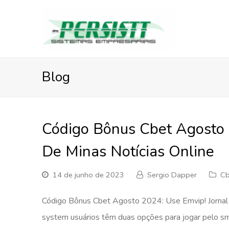
Blog
Código Bônus Cbet Agosto 
De Minas Notícias Online
14 de junho de 2023
Sergio Dapper
Cb
Código Bônus Cbet Agosto 2024: Use Emvip! Jornal 
system usuários têm duas opções para jogar pelo s