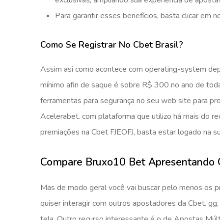
exclusivas, ampliando sua experiência de aposta
Para garantir esses benefícios, basta clicar em
Como Se Registrar No Cbet Brasil?
Assim asi como acontece com operating-system depós
mínimo afin de saque é sobre R$ 300 no ano de todas
ferramentas para segurança no seu web site para pr
Acelerabet. com plataforma que utilizo há mais do re
premiações na Cbet FJEOFJ, basta estar logado na sua
Compare Bruxo10 Bet Apresentando O
Mas de modo geral você vai buscar pelo menos os pr
quiser interagir com outros apostadores da Cbet. gg, 
tela. Outro recurso interessante é o de Apostas Múlt