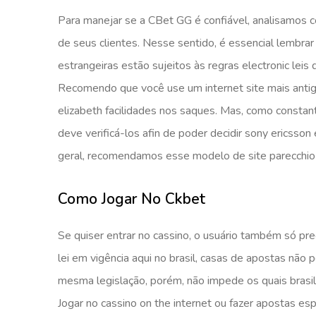
Para manejar se a CBet GG é confiável, analisamos c
de seus clientes. Nesse sentido, é essencial lembrar
estrangeiras estão sujeitos às regras electronic lei
Recomendo que você use um internet site mais antig
elizabeth facilidades nos saques. Mas, como consta
deve verificá-los afin de poder decidir sony ericss
geral, recomendamos esse modelo de site parecchio
Como Jogar No Ckbet
Se quiser entrar no cassino, o usuário também só pr
lei em vigência aqui no brasil, casas de apostas não 
mesma legislação, porém, não impede os quais brasile
Jogar no cassino on the internet ou fazer apostas esp