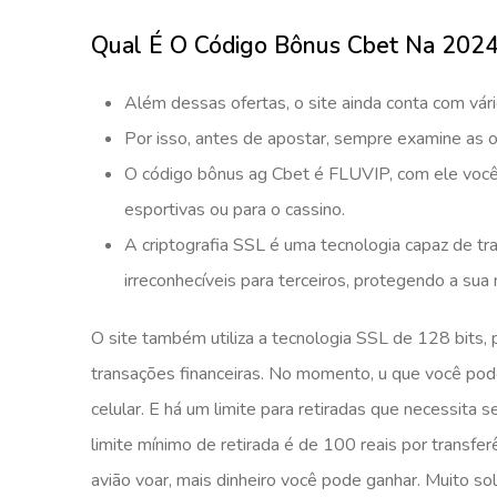
Qual É O Código Bônus Cbet Na 202
Além dessas ofertas, o site ainda conta com vá
Por isso, antes de apostar, sempre examine as
O código bônus ag Cbet é FLUVIP, com ele você 
esportivas ou para o cassino.
A criptografia SSL é uma tecnologia capaz de t
irreconhecíveis para terceiros, protegendo a sua
O site também utiliza a tecnologia SSL de 128 bits, 
transações financeiras. No momento, u que você pode
celular. E há um limite para retiradas que necessita 
limite mínimo de retirada é de 100 reais por transfer
avião voar, mais dinheiro você pode ganhar. Muito s