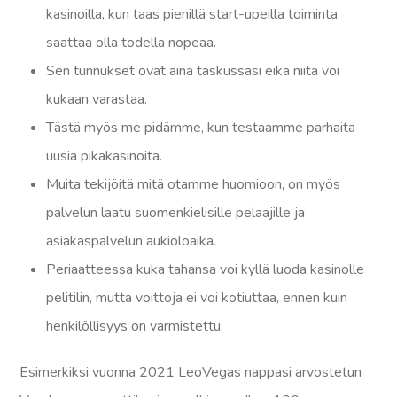
kasinoilla, kun taas pienillä start-upeilla toiminta
saattaa olla todella nopeaa.
Sen tunnukset ovat aina taskussasi eikä niitä voi
kukaan varastaa.
Tästä myös me pidämme, kun testaamme parhaita
uusia pikakasinoita.
Muita tekijöitä mitä otamme huomioon, on myös
palvelun laatu suomenkielisille pelaajille ja
asiakaspalvelun aukioloaika.
Periaatteessa kuka tahansa voi kyllä luoda kasinolle
pelitilin, mutta voittoja ei voi kotiuttaa, ennen kuin
henkilöllisyys on varmistettu.
Esimerkiksi vuonna 2021 LeoVegas nappasi arvostetun