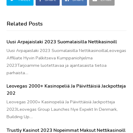
Related Posts
Uusi Arpajaislaki 2023 Suomalaisilla Nettikasinoill
Uusi Arpajaislaki 2023 Suomalaisilla NettikasinoillaLeovegas
Affiliate Hyvin Palkitseva Kumppaniohjelma
2023Tarjoamme luotettavaa ja ajantasaista tietoa
parhaista…
Leovegas 2000+ Kasinopeliä Ja Päivittäisiä Jackpotteja
202
Leovegas 2000+ Kasinopeliä Ja Päivittäisiä Jackpotteja
2023Leovegas Group Launches Nye Expekt In Denmark,
Building Up…
Trustly Kasinot 2023 Nopeimmat Maksut Nettikasinoill