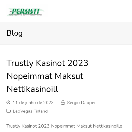
Blog
Trustly Kasinot 2023
Nopeimmat Maksut
Nettikasinoill
11 de junho de 2023
Sergio Dapper
LeoVegas Finland
Trustly Kasinot 2023 Nopeimmat Maksut Nettikasinoille