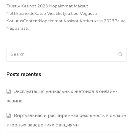
Trustly Kasinot 2023 Nopeimmat Maksut
NettikasinoilleKatso Viestiketjua Leo Vegas Ja
KotiutusContentNopeimmat Kasinot Kotiutuksiin 2023Pelaa
Näppärästi…
Search
Submi
Posts recentes
Эксплуатация уникальных жетонов в онлайн-
казино
Виртуальная и расширенная реальность в онлайн
игорных заведениях с акциями.