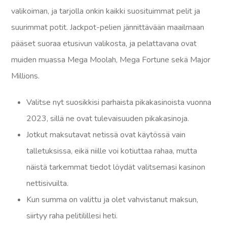
valikoiman, ja tarjolla onkin kaikki suosituimmat pelit ja
suurimmat potit. Jackpot-pelien jännittävään maailmaan
pääset suoraa etusivun valikosta, ja pelattavana ovat
muiden muassa Mega Moolah, Mega Fortune sekä Major
Millions.
Valitse nyt suosikkisi parhaista pikakasinoista vuonna
2023, sillä ne ovat tulevaisuuden pikakasinoja.
Jotkut maksutavat netissä ovat käytössä vain
talletuksissa, eikä niille voi kotiuttaa rahaa, mutta
näistä tarkemmat tiedot löydät valitsemasi kasinon
nettisivuilta.
Kun summa on valittu ja olet vahvistanut maksun,
siirtyy raha pelitilillesi heti.