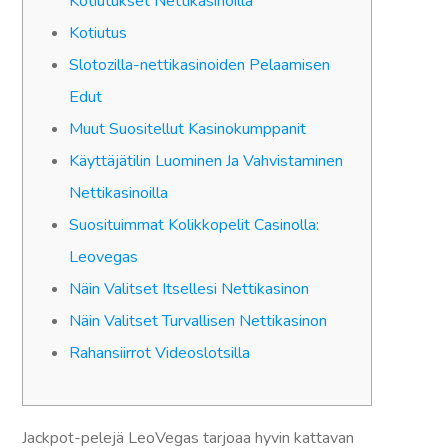
Kotiutukset Nettikasinoilla
Kotiutus
Slotozilla-nettikasinoiden Pelaamisen
Edut
Muut Suositellut Kasinokumppanit
Käyttäjätilin Luominen Ja Vahvistaminen
Nettikasinoilla
Suosituimmat Kolikkopelit Casinolla:
Leovegas
Näin Valitset Itsellesi Nettikasinon
Näin Valitset Turvallisen Nettikasinon
Rahansiirrot Videoslotsilla
Jackpot-pelejä LeoVegas tarjoaa hyvin kattavan