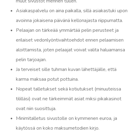
muut sivustot mennen tullen.
Asiakaspalvelu on aina paikalla, sillä asiakastuki upon
avoinna jokaisena päivänä kellonajasta riippumatta.
Pelaajan on tärkeää ymmärtää pelin perusteet ja
erilaiset vedonlyöntivaihtoehdot ennen pelaamisen
aloittamista, joten pelaajat voivat valita haluamansa
pelin tarjoajan.
Ja terveiset sille tuhman kuvan lähettäjälle, että
karma maksaa potut pottuina.
Nopeat talletukset sekä kotiutukset (minuuteissa
tililläsi) ovat ne tärkeimmät asiat miksi pikakasinot
ovat niin suosittuja.
Minimitalletus sivustolle on kymmenen euroa, ja
käytössä on koko maksumetodien kirjo.