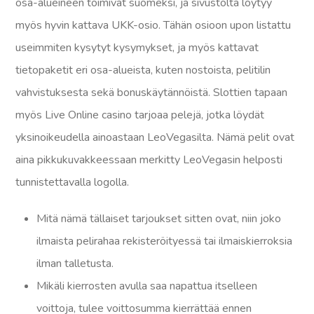
osa-alueineen toimivat suomeksi, ja sivustolta löytyy
myös hyvin kattava UKK-osio. Tähän osioon upon listattu
useimmiten kysytyt kysymykset, ja myös kattavat
tietopaketit eri osa-alueista, kuten nostoista, pelitilin
vahvistuksesta sekä bonuskäytännöistä. Slottien tapaan
myös Live Online casino tarjoaa pelejä, jotka löydät
yksinoikeudella ainoastaan LeoVegasilta. Nämä pelit ovat
aina pikkukuvakkeessaan merkitty LeoVegasin helposti
tunnistettavalla logolla.
Mitä nämä tällaiset tarjoukset sitten ovat, niin joko
ilmaista pelirahaa rekisteröityessä tai ilmaiskierroksia
ilman talletusta.
Mikäli kierrosten avulla saa napattua itselleen
voittoja, tulee voittosumma kierrättää ennen