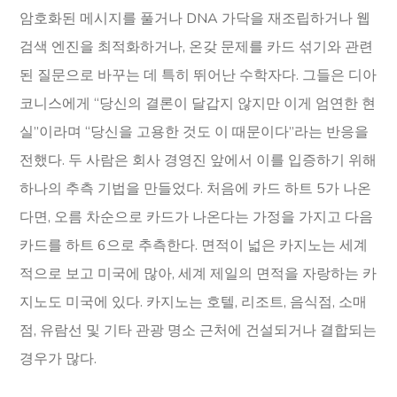
암호화된 메시지를 풀거나 DNA 가닥을 재조립하거나 웹
검색 엔진을 최적화하거나, 온갖 문제를 카드 섞기와 관련
된 질문으로 바꾸는 데 특히 뛰어난 수학자다. 그들은 디아
코니스에게 “당신의 결론이 달갑지 않지만 이게 엄연한 현
실”이라며 “당신을 고용한 것도 이 때문이다”라는 반응을
전했다. 두 사람은 회사 경영진 앞에서 이를 입증하기 위해
하나의 추측 기법을 만들었다. 처음에 카드 하트 5가 나온
다면, 오름 차순으로 카드가 나온다는 가정을 가지고 다음
카드를 하트 6으로 추측한다. 면적이 넓은 카지노는 세계
적으로 보고 미국에 많아, 세계 제일의 면적을 자랑하는 카
지노도 미국에 있다. 카지노는 호텔, 리조트, 음식점, 소매
점, 유람선 및 기타 관광 명소 근처에 건설되거나 결합되는
경우가 많다.