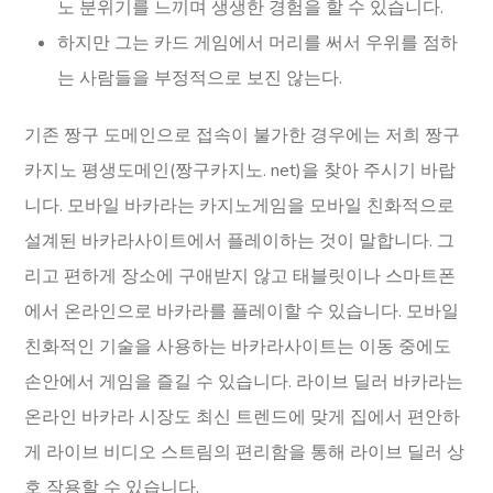
노 분위기를 느끼며 생생한 경험을 할 수 있습니다.
하지만 그는 카드 게임에서 머리를 써서 우위를 점하
는 사람들을 부정적으로 보진 않는다.
기존 짱구 도메인으로 접속이 불가한 경우에는 저희 짱구
카지노 평생도메인(짱구카지노. net)을 찾아 주시기 바랍
니다. 모바일 바카라는 카지노게임을 모바일 친화적으로
설계된 바카라사이트에서 플레이하는 것이 말합니다. 그
리고 편하게 장소에 구애받지 않고 태블릿이나 스마트폰
에서 온라인으로 바카라를 플레이할 수 있습니다. 모바일
친화적인 기술을 사용하는 바카라사이트는 이동 중에도
손안에서 게임을 즐길 수 있습니다. 라이브 딜러 바카라는
온라인 바카라 시장도 최신 트렌드에 맞게 집에서 편안하
게 라이브 비디오 스트림의 편리함을 통해 라이브 딜러 상
호 작용할 수 있습니다.