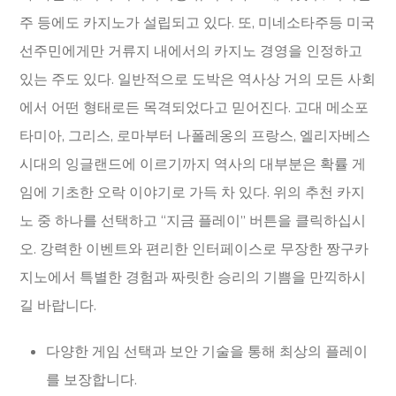
주 등에도 카지노가 설립되고 있다. 또, 미네소타주등 미국
선주민에게만 거류지 내에서의 카지노 경영을 인정하고
있는 주도 있다. 일반적으로 도박은 역사상 거의 모든 사회
에서 어떤 형태로든 목격되었다고 믿어진다. 고대 메소포
타미아, 그리스, 로마부터 나폴레옹의 프랑스, 엘리자베스
시대의 잉글랜드에 이르기까지 역사의 대부분은 확률 게
임에 기초한 오락 이야기로 가득 차 있다. 위의 추천 카지
노 중 하나를 선택하고 “지금 플레이” 버튼을 클릭하십시
오. 강력한 이벤트와 편리한 인터페이스로 무장한 짱구카
지노에서 특별한 경험과 짜릿한 승리의 기쁨을 만끽하시
길 바랍니다.
다양한 게임 선택과 보안 기술을 통해 최상의 플레이
를 보장합니다.