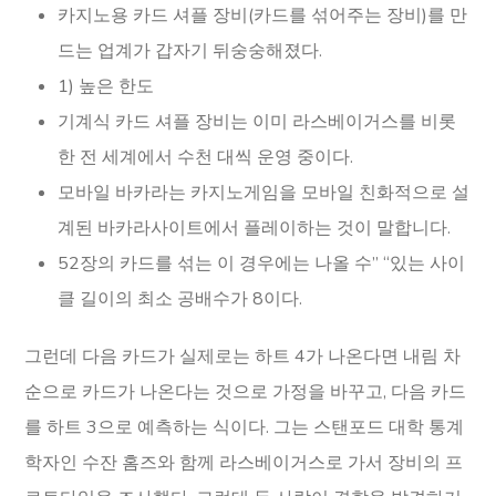
카지노용 카드 셔플 장비(카드를 섞어주는 장비)를 만
드는 업계가 갑자기 뒤숭숭해졌다.
1) 높은 한도
기계식 카드 셔플 장비는 이미 라스베이거스를 비롯
한 전 세계에서 수천 대씩 운영 중이다.
모바일 바카라는 카지노게임을 모바일 친화적으로 설
계된 바카라사이트에서 플레이하는 것이 말합니다.
52장의 카드를 섞는 이 경우에는 나올 수” “있는 사이
클 길이의 최소 공배수가 8이다.
그런데 다음 카드가 실제로는 하트 4가 나온다면 내림 차
순으로 카드가 나온다는 것으로 가정을 바꾸고, 다음 카드
를 하트 3으로 예측하는 식이다. 그는 스탠포드 대학 통계
학자인 수잔 홈즈와 함께 라스베이거스로 가서 장비의 프