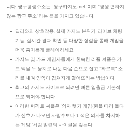
니다. 짱구평생주소는 “짱구카지노. net”이며 “평생 변하지
않는 짱구 주소”라는 뜻을 가지고 있습니다.
딜러와의 상호작용, 실제 카지노 분위기, 라이브 채팅
기능, 실시간 결과 확인 등 다양한 장점을 통해 게임을
더욱 흥미롭게 플레이하세요.
카지노 및 카드 게임자들에게 친숙한 리플 셔플은 카
드 덱을 두 뭉치로 나눈 다음 손으로 잡고 “촤르륵” 소
리를 내며 양쪽이 겹쳐지게 떨어뜨리는 방법이다.
최고의 카지노 사이트로 되려면 빠른 입출금 기본적
으로 되어야 합니다.
이러한 퍼펙트 셔플은 ‘의자 뺏기 게임(원을 따라 돌다
가 신호가 나오면 사람수보다 1 적은 의자를 차지하
는 게임)’처럼 일련의 사이클을 갖는다.