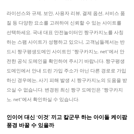
라이선스와 규제, 보안, 사용자 리뷰, 결제 옵션, 서비스 품
질 등 다양한 요소를 고려하여 신뢰할 수 있는 사이트를
선택하세요. 국내 대표 안전놀이터인 짱구카지노를 사칭
하는 스팸 사이트가 성행하고 있으니, 고객님들께서는 반
드시 짱구평생도메인 사이트인 “짱구카지노. net”에서 안
전한 공식 도메인을 확인하여 주시기 바랍니다. 짱구평생
도메인에서 안내 드린 가입 주소가 아닌 다른 경로로 가입
하신 경우에는, 사기 피해 발생 시 짱구카지노의 도움을 받
으실 수 없습니다. 변경된 최신 짱구 도메인은 “짱구카지
노. net”에서 확인하실 수 있습니다.
인이어 대신 ‘이것’ 끼고 칼군무 하는 아이돌 케이팝
풍경 바꿀 수 있을까