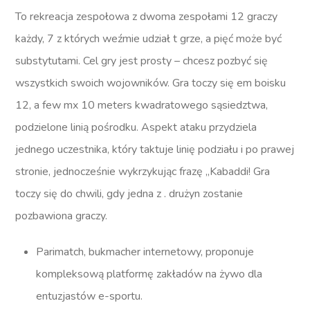
To rekreacja zespołowa z dwoma zespołami 12 graczy
każdy, 7 z których weźmie udział t grze, a pięć może być
substytutami. Cel gry jest prosty – chcesz pozbyć się
wszystkich swoich wojowników. Gra toczy się em boisku
12, a few mx 10 meters kwadratowego sąsiedztwa,
podzielone linią pośrodku. Aspekt ataku przydziela
jednego uczestnika, który taktuje linię podziału i po prawej
stronie, jednocześnie wykrzykując frazę „Kabaddi! Gra
toczy się do chwili, gdy jedna z . drużyn zostanie
pozbawiona graczy.
Parimatch, bukmacher internetowy, proponuje
kompleksową platformę zakładów na żywo dla
entuzjastów e-sportu.