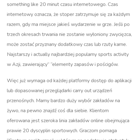
something like 20 minut czasu internetowego. Czas
internetowy oznacza, że ​​stoper zatrzymuje się za każdym
razem, gdy ma miejsce jakieś wydarzenie w grze. Jeśli po
trzech okresach trwania nie zostanie wyłoniony zwycięzca,
może zostać przyznany dodatkowy czas lub rzuty karne.
Najstarszy i actually najbardziej popularny sports activity
w Azji, zawierający” “elementy zapasów i pościgów.
Więc już wymaga od każdej platformy dostęp do aplikacji
lub dopasowanej przeglądarki carry out urządzeń
przenośnych. Mamy bardzo duży wybór zakładów na
żywo, na pewno znajdź coś dla siebie. Klientom
oferowana jest szeroka linia zakładów online obejmująca
prawie 20 dyscyplin sportowych. Graczom pomaga