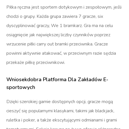
Piłka ręczna jest sportem dotykowym i zespołowym, jeśli
chodzi o grupy. Każda grupa zawiera 7 gracze, six
dyscyplinować graczy, We 1 bramkarz. Gra ma na celu
osiągnięcie jak największej liczby czynników poprzez
wrzucenie piłki carry out bramki przeciwnika. Gracze
powinni aktywnie atakować, w przeciwnym razie sędzia
przekaże piłkę przeciwnikowi.
Wniosekdobra Platforma Dla Zakładów E-
sportowych
Dzięki szerokiej gamie dostępnych opcji, gracze mogą
cieszyć się popularnymi klasykami, takimi jak blackjack,
ruletka i poker, a także ekscytującymi odmianami i grami