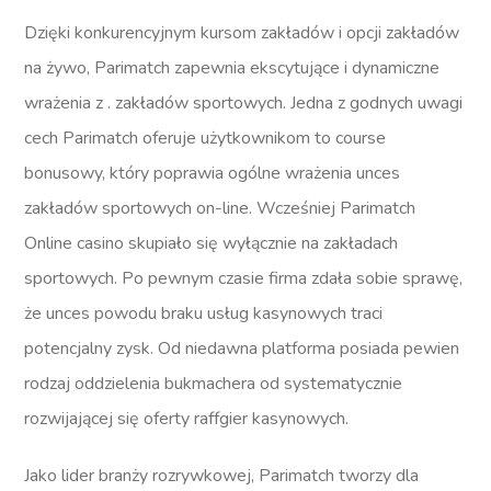
Dzięki konkurencyjnym kursom zakładów i opcji zakładów
na żywo, Parimatch zapewnia ekscytujące i dynamiczne
wrażenia z . zakładów sportowych. Jedna z godnych uwagi
cech Parimatch oferuje użytkownikom to course
bonusowy, który poprawia ogólne wrażenia unces
zakładów sportowych on-line. Wcześniej Parimatch
Online casino skupiało się wyłącznie na zakładach
sportowych. Po pewnym czasie firma zdała sobie sprawę,
że unces powodu braku usług kasynowych traci
potencjalny zysk. Od niedawna platforma posiada pewien
rodzaj oddzielenia bukmachera od systematycznie
rozwijającej się oferty raffgier kasynowych.
Jako lider branży rozrywkowej, Parimatch tworzy dla