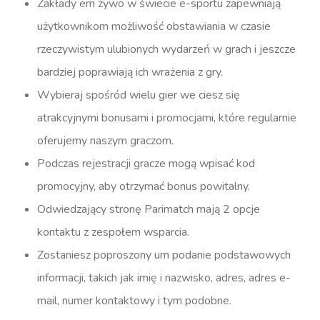
Zakłady em żywo w świecie e-sportu zapewniają
użytkownikom możliwość obstawiania w czasie
rzeczywistym ulubionych wydarzeń w grach i jeszcze
bardziej poprawiają ich wrażenia z gry.
Wybieraj spośród wielu gier we ciesz się
atrakcyjnymi bonusami i promocjami, które regularnie
oferujemy naszym graczom.
Podczas rejestracji gracze mogą wpisać kod
promocyjny, aby otrzymać bonus powitalny.
Odwiedzający stronę Parimatch mają 2 opcje
kontaktu z zespołem wsparcia.
Zostaniesz poproszony um podanie podstawowych
informacji, takich jak imię i nazwisko, adres, adres e-
mail, numer kontaktowy i tym podobne.