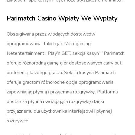
zakładami sportowymi, być może słyszałeś o Parimatch.
Parimatch Casino Wpłaty We Wypłaty
Obsługiwana przez wiodących dostawców
oprogramowania, takich jak Microgaming,
Netentertainment i Play’n GET, sekcja kasyn” “Parimatch
oferuje różnorodną gamę gier dostosowanych carry out
preferencji każdego gracza. Sekcja kasyna Parimatch
oferuje graczom różnorodne opcje oprogramowania,
zapewniając płynną i przyjemną rozgrywkę. Platforma
dostarcza płynną i wciągającą rozgrywkę dzięki
przyjaznemu dla użytkownika interfejsowi i płynnej
rozgrywce.