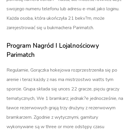
swojego numeru telefonu lub adresu e-mail jako loginu.
Każda osoba, która ukończyła 21 bekv?m, może
zarejestrować się u bukmachera Parimatch.
Program Nagród I Lojalnościowy
Parimatch
Regularnie, Gorączka hokejowa rozprzestrzeniła się po
arenie i teraz każdy z nas ma mistrzostwo watts tym
sporcie. Grupa składa się unces 22 gracze, pięciu graczy
tematycznych, We 1 bramkarz; jednak?e jednocześnie, na
ławce rezerwowych grają trzy drużyny z rezerwowym
bramkarzem. Zgodnie z wytycznymi, garnitury
wykonywane są w three or more odstępy czasu