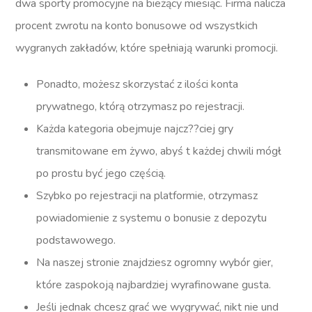
dwa sporty promocyjne na bieżący miesiąc. Firma nalicza
procent zwrotu na konto bonusowe od wszystkich
wygranych zakładów, które spełniają warunki promocji.
Ponadto, możesz skorzystać z ilości konta
prywatnego, którą otrzymasz po rejestracji.
Każda kategoria obejmuje najcz??ciej gry
transmitowane em żywo, abyś t każdej chwili mógł
po prostu być jego częścią.
Szybko po rejestracji na platformie, otrzymasz
powiadomienie z systemu o bonusie z depozytu
podstawowego.
Na naszej stronie znajdziesz ogromny wybór gier,
które zaspokoją najbardziej wyrafinowane gusta.
Jeśli jednak chcesz grać we wygrywać, nikt nie und