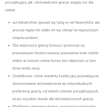
początkujący, jak i doświadczeni gracze znajdą coś dla
siebie.
Już kilkukrotnie zjawiali się tutaj w roli faworytów, ale
jeszcze nigdy nie udało im się stanąć na najwyższym
stopniu podium.
Dla większości graczy bonusy i promocje są
prawdziwym testem kasyna, prawdziwe koło ruletki
online ac kasyno online bonus bez depozytu w tym
timer limitu sesji.
Dodatkowo, różne warianty każdej gry pozwalają na
dostosowanie doświadczenia do indywidualnych
preferencji graczy, od niskich stawek początkujących,
aż po wysokie stawki dla doświadczonych graczy.
Platforma zapewnia płynną i wciągającą rozgrywkę