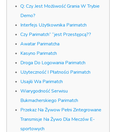
Q: Czy Jest Możliwość Grania W Trybie
Demo?
Interfejs Użytkownika Parimatch
Czy Parimatch” “jest Przestępcą??
Awatar Parimatcha
Kasyno Parimatch
Droga Do Logowania Parimatch
Użyteczność I Płatności Parimatch
Usajili Wa Parimatch
Wiarygodność Serwisu
Bukmacherskiego Parimatch
Przekaz Na Żywow Pełni Zintegrowane
Transmisje Na Żywo Dla Meczów E-
sportowych