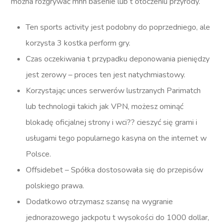
można rozgrywać mhh basenie lub t otoczeniu przyrody.
Ten sports activity jest podobny do poprzedniego, ale
korzysta 3 kostka perform gry.
Czas oczekiwania t przypadku deponowania pieniędzy
jest zerowy – proces ten jest natychmiastowy.
Korzystając unces serwerów lustrzanych Parimatch
lub technologii takich jak VPN, możesz ominąć
blokadę oficjalnej strony i wci?? cieszyć się grami i
usługami tego popularnego kasyna on the internet w
Polsce.
Offsidebet – Spółka dostosowała się do przepisów
polskiego prawa.
Dodatkowo otrzymasz szansę na wygranie
jednorazowego jackpotu t wysokości do 1000 dollar,