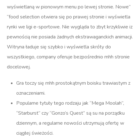
wyświetlaną w pionowym menu po lewej stronie. Nowe”
“food selection otwiera się po prawej stronie i wyświetla
rynki we ligi e-sportowe. Nie wygląda to zbyt krzykliwie iz
pewnością nie posiada żadnych ekstrawaganckich animacji.
Witryna ładuje się szybko i wyświetla skróty do
wszystkiego, company oferuje bezpośrednio mhh stronie
docelowej.
Gra toczy się mhh prostokątnym boisku trawiastym z
oznaczeniami.
Popularne tytuły tego rodzaju jak “Mega Moolah”,
“Starburst” czy “Gonzo’s Quest” są su na porządku
dziennym, a regularne nowości utrzymują ofertę w
ciągłej świeżości.