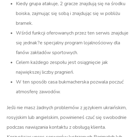
Kiedy grupa atakuje, 2 gracze znajdują się na środku
boiska, zajmując się sobą i znajdując się w pobliżu
bramek.
Wśród funkcji oferowanych przez ten serwis znajduje
się jednak?e specjalny program lojalnościowy dla
fanów zakładów sportowych.
Celem każdego zespołu jest osiągnięcie jak
największej liczby pragnień.
W ten sposób casa bukmacherska pozwala poczuć
atmosferę zawodów.
Jeśli nie masz żadnych problemów z językiem ukraińskim,
rosyjskim lub angielskim, powinieneś czuć się swobodnie
podczas nawiązania kontaktu z obsługą klienta.