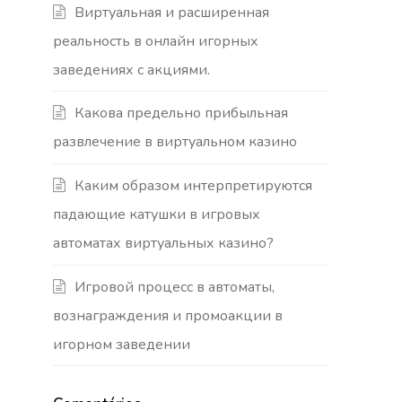
Виртуальная и расширенная
реальность в онлайн игорных
заведениях с акциями.
Какова предельно прибыльная
развлечение в виртуальном казино
Каким образом интерпретируются
падающие катушки в игровых
автоматах виртуальных казино?
Игровой процесс в автоматы,
вознаграждения и промоакции в
игорном заведении