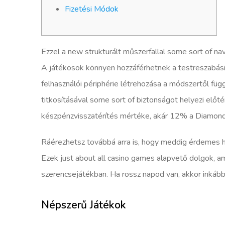
Fizetési Módok
Ezzel a new strukturált műszerfallal some sort of n
A játékosok könnyen hozzáférhetnek a testreszabás
felhasználói périphérie létrehozása a módszertől fü
titkosításával some sort of biztonságot helyezi elő
készpénzvisszatérítés mértéke, akár 12% a Diamonds
Ráérezhetsz továbbá arra is, hogy meddig érdemes h
Ezek just about all casino games alapvető dolgok, a
szerencsejátékban. Ha rossz napod van, akkor inkább 
Népszerű Játékok