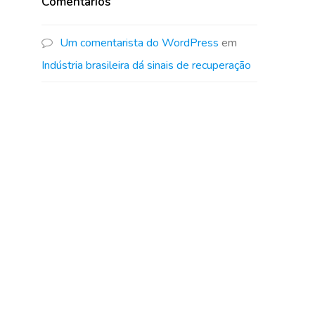
Comentários
Um comentarista do WordPress
em
Indústria brasileira dá sinais de recuperação