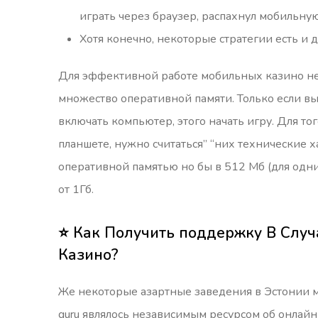
играть через браузер, распахнул мобильну
Хотя конечно, некоторые стратегии есть и 
Для эффективной работе мобильных казино не
множество оперативной памяти. Только если вы 
включать компьютер, этого начать игру. Для то
планшете, нужно считаться” “них технические 
оперативной памятью но бы в 512 Мб (для одни
от 1Гб.
⭐️ Как Получить поддержку В Слу
Казино?
Же некоторые азартные заведения в Эстонии мо
guru являлось независимым ресурсом об онлайн