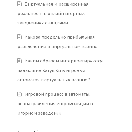
Виртуальная и расширенная
реальность в онлайн игорных
заведениях с акциями.
Какова предельно прибыльная
развлечение в виртуальном казино
Каким образом интерпретируются
падающие катушки в игровых
автоматах виртуальных казино?
Игровой процесс в автоматы,
вознаграждения и промоакции в
игорном заведении