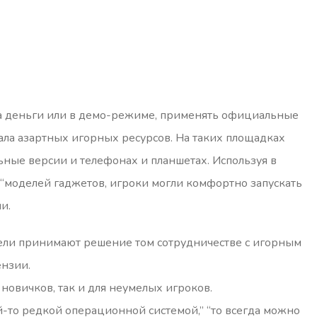
а деньги или в демо-режиме, применять официальные
ла азартных игорных ресурсов. На таких площадках
ьные версии и телефонах и планшетах. Используя в
“моделей гаджетов, игроки могли комфортно запускать
и.
тели принимают решение том сотрудничестве с игорным
ензии.
я новичков, так и для неумелых игроков.
й-то редкой операционной системой,” “то всегда можно