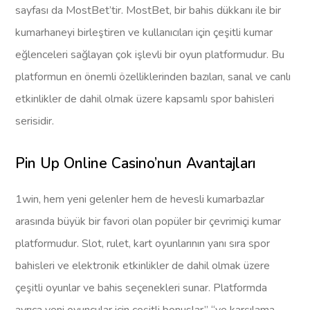
sayfası da MostBet’tir. MostBet, bir bahis dükkanı ile bir
kumarhaneyi birleştiren ve kullanıcıları için çeşitli kumar
eğlenceleri sağlayan çok işlevli bir oyun platformudur. Bu
platformun en önemli özelliklerinden bazıları, sanal ve canlı
etkinlikler de dahil olmak üzere kapsamlı spor bahisleri
serisidir.
Pin Up Online Casino’nun Avantajları
1win, hem yeni gelenler hem de hevesli kumarbazlar
arasında büyük bir favori olan popüler bir çevrimiçi kumar
platformudur. Slot, rulet, kart oyunlarının yanı sıra spor
bahisleri ve elektronik etkinlikler de dahil olmak üzere
çeşitli oyunlar ve bahis seçenekleri sunar. Platformda