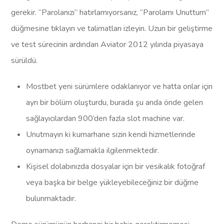
gerekir. “Parolanızı” hatırlamıyorsanız, “Parolamı Unuttum”
düğmesine tıklayın ve talimatları izleyin. Uzun bir geliştirme
ve test sürecinin ardından Aviator 2012 yılında piyasaya
sürüldü.
Mostbet yeni sürümlere odaklanıyor ve hatta onlar için
ayrı bir bölüm oluşturdu, burada şu anda önde gelen
sağlayıcılardan 900’den fazla slot machine var.
Unutmayın ki kumarhane sizin kendi hizmetlerinde
oynamanızı sağlamakla ilgilenmektedir.
Kişisel dolabınızda dosyalar için bir vesikalık fotoğraf
veya başka bir belge yükleyebileceğiniz bir düğme
bulunmaktadır.