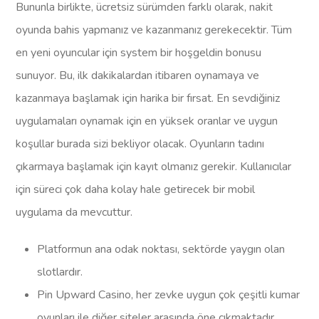
Bununla birlikte, ücretsiz sürümden farklı olarak, nakit
oyunda bahis yapmanız ve kazanmanız gerekecektir. Tüm
en yeni oyuncular için system bir hoşgeldin bonusu
sunuyor. Bu, ilk dakikalardan itibaren oynamaya ve
kazanmaya başlamak için harika bir fırsat. En sevdiğiniz
uygulamaları oynamak için en yüksek oranlar ve uygun
koşullar burada sizi bekliyor olacak. Oyunların tadını
çıkarmaya başlamak için kayıt olmanız gerekir. Kullanıcılar
için süreci çok daha kolay hale getirecek bir mobil
uygulama da mevcuttur.
Platformun ana odak noktası, sektörde yaygın olan
slotlardır.
Pin Upward Casino, her zevke uygun çok çeşitli kumar
oyunları ile diğer siteler arasında öne çıkmaktadır.