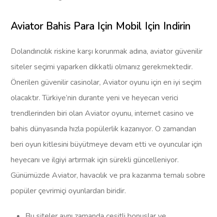
Aviator Bahis Para Için Mobil Için Indirin
Dolandırıcılık riskine karşı korunmak adına, aviator güvenilir
siteler seçimi yaparken dikkatli olmanız gerekmektedir.
Önerilen güvenilir casinolar, Aviator oyunu için en iyi seçim
olacaktır. Türkiye’nin durante yeni ve heyecan verici
trendlerinden biri olan Aviator oyunu, internet casino ve
bahis dünyasında hızla popülerlik kazanıyor. O zamandan
beri oyun kitlesini büyütmeye devam etti ve oyuncular için
heyecanı ve ilgiyi artırmak için sürekli güncelleniyor.
Günümüzde Aviator, havacılık ve pra kazanma temalı sobre
popüler çevrimiçi oyunlardan biridir.
Bu siteler aynı zamanda çeşitli bonuslar ve