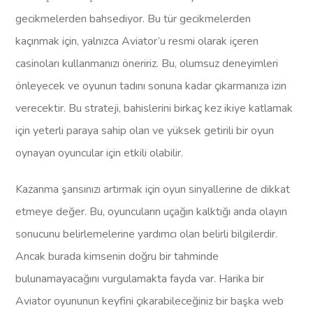
gecikmelerden bahsediyor. Bu tür gecikmelerden
kaçınmak için, yalnızca Aviator’u resmi olarak içeren
casinoları kullanmanızı öneririz. Bu, olumsuz deneyimleri
önleyecek ve oyunun tadını sonuna kadar çıkarmanıza izin
verecektir. Bu strateji, bahislerini birkaç kez ikiye katlamak
için yeterli paraya sahip olan ve yüksek getirili bir oyun
oynayan oyuncular için etkili olabilir.
Kazanma şansınızı artırmak için oyun sinyallerine de dikkat
etmeye değer. Bu, oyuncuların uçağın kalktığı anda olayın
sonucunu belirlemelerine yardımcı olan belirli bilgilerdir.
Ancak burada kimsenin doğru bir tahminde
bulunamayacağını vurgulamakta fayda var. Harika bir
Aviator oyununun keyfini çıkarabileceğiniz bir başka web