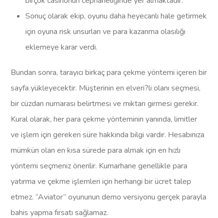
birçok casinonun cephaneliğinde yer almaktadır.
Sonuç olarak ekip, oyunu daha heyecanlı hale getirmek
için oyuna risk unsurları ve para kazanma olasılığı
eklemeye karar verdi.
Bundan sonra, tarayıcı birkaç para çekme yöntemi içeren bir
sayfa yükleyecektir. Müşterinin en elveri?li olanı seçmesi,
bir cüzdan numarası belirtmesi ve miktarı girmesi gerekir.
Kural olarak, her para çekme yönteminin yanında, limitler
ve işlem için gereken süre hakkında bilgi vardır. Hesabınıza
mümkün olan en kısa sürede para almak için en hızlı
yöntemi seçmeniz önerilir. Kumarhane genellikle para
yatırma ve çekme işlemleri için herhangi bir ücret talep
etmez. “Aviator” oyununun demo versiyonu gerçek parayla
bahis yapma fırsatı sağlamaz.