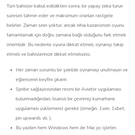
Tüm bahisler kabul edildikten sonra, bir yapay zeka turun
süresini tahmin eder ve maksimum oranları rastgele
belirler. Zaman sınırı yoktur, ancak nihai kazancınızın oyunu
tamamlamak için doğru zamana bağlı olduğunu fark etmek
önemlidir. Bu nedenle oyuna dikkat etmeli, oynanışı takip
etmeli ve bahislerinize dikkat etmelisiniz.
Her zaman sorumlu bir şekilde oynamayı unutmayın ve
eğlencenin keyfini çıkarın.
Spribe sağlayıcısından resmi bir Aviator uygulaması
bulunmadığından, lisanslı bir çevrimiçi kumarhane
uygulaması yüklemeniz gerekir (örneğin, 1win, 1xbet,
pin upwards vb. ).
Bu yazılım hem Windows hem de Mac pc işletim