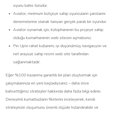
oyunu bahis türüdür.
Aviator, minimum bütçeye sahip oyuncuların şanslarını
denemelerine olanak tanıyan gerçek paralı bir oyundur.
Aviator oynamak için, kütüphanenin bu projeye sahip
olduğu kumarhanenin web sitesini açmalısınız.
Pin Up’ın rahat kullanımı, iyi düşünülmüş navigasyon ve
net arayüze sahip resmi web site tarafından
sağlanmaktadır.
Eğer %100 kazanma garantili bir plan oluşturmak için
çalışmalarınıza en yeni başladıysanız – daha önce
bahsettiğimiz stratejiler hakkında daha fazla bilgi edinin.
Deneyimli kumarbazların fikirlerini inceleyerek, kendi
stratejinizin oluşumunu önemli ölçüde hızlandırabilir ve