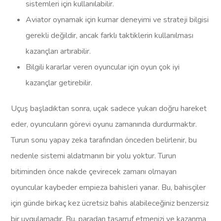
sistemleri için kullanılabilir.
Aviator oynamak için kumar deneyimi ve strateji bilgisi
gerekli değildir, ancak farklı taktiklerin kullanılması
kazançları artırabilir.
Bilgili kararlar veren oyuncular için oyun çok iyi
kazançlar getirebilir.
Uçuş başladıktan sonra, uçak sadece yukarı doğru hareket
eder, oyuncuların görevi oyunu zamanında durdurmaktır.
Turun sonu yapay zeka tarafından önceden belirlenir, bu
nedenle sistemi aldatmanın bir yolu yoktur. Turun
bitiminden önce nakde çevirecek zamanı olmayan
oyuncular kaybeder empieza bahisleri yanar. Bu, bahisçiler
için günde birkaç kez ücretsiz bahis alabileceğiniz benzersiz
bir uygulamadır. Bu, paradan tasarruf etmenizi ve kazanma