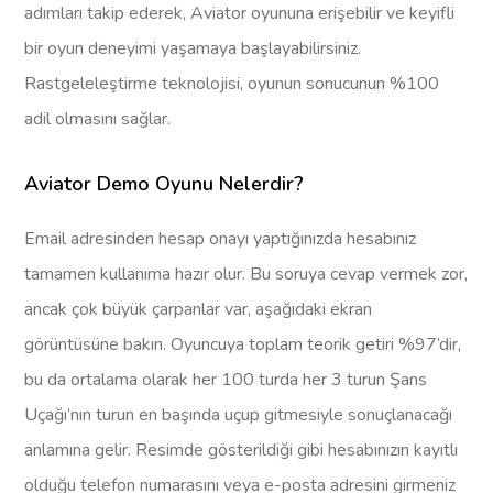
adımları takip ederek, Aviator oyununa erişebilir ve keyifli
bir oyun deneyimi yaşamaya başlayabilirsiniz.
Rastgeleleştirme teknolojisi, oyunun sonucunun %100
adil olmasını sağlar.
Aviator Demo Oyunu Nelerdir?
Email adresinden hesap onayı yaptığınızda hesabınız
tamamen kullanıma hazır olur. Bu soruya cevap vermek zor,
ancak çok büyük çarpanlar var, aşağıdaki ekran
görüntüsüne bakın. Oyuncuya toplam teorik getiri %97’dir,
bu da ortalama olarak her 100 turda her 3 turun Şans
Uçağı’nın turun en başında uçup gitmesiyle sonuçlanacağı
anlamına gelir. Resimde gösterildiği gibi hesabınızın kayıtlı
olduğu telefon numarasını veya e-posta adresini girmeniz