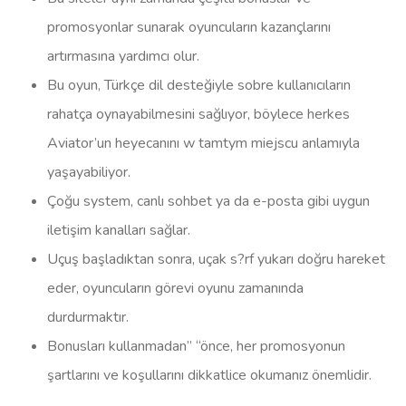
promosyonlar sunarak oyuncuların kazançlarını
artırmasına yardımcı olur.
Bu oyun, Türkçe dil desteğiyle sobre kullanıcıların
rahatça oynayabilmesini sağlıyor, böylece herkes
Aviator’un heyecanını w tamtym miejscu anlamıyla
yaşayabiliyor.
Çoğu system, canlı sohbet ya da e-posta gibi uygun
iletişim kanalları sağlar.
Uçuş başladıktan sonra, uçak s?rf yukarı doğru hareket
eder, oyuncuların görevi oyunu zamanında
durdurmaktır.
Bonusları kullanmadan” “önce, her promosyonun
şartlarını ve koşullarını dikkatlice okumanız önemlidir.