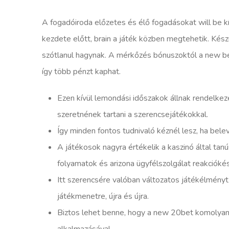
A fogadóiroda előzetes és élő fogadásokat will be k
kezdete előtt, brain a játék közben megtehetik. Kész
szótlanul hagynak. A mérkőzés bónuszoktól a new b
így több pénzt kaphat.
Ezen kívül lemondási időszakok állnak rendelkez
szeretnének tartani a szerencsejátékokkal.
Így minden fontos tudnivaló kéznél lesz, ha bel
A játékosok nagyra értékelik a kaszinó által tanús
folyamatok és arizona ügyfélszolgálat reakcióké
Itt szerencsére valóban változatos játékélményt
játékmenetre, újra és újra.
Biztos lehet benne, hogy a new 20bet komolyan 