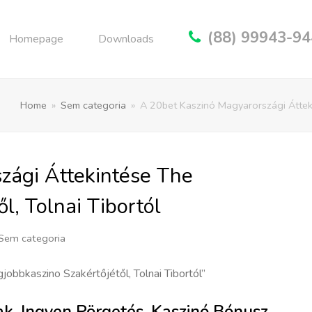
(88) 99943-9
Homepage
Downloads
Home
»
Sem categoria
»
A 20bet Kaszinó Magyarországi Átteki
zági Áttekintése The
l, Tolnai Tibortól
Sem categoria
obbkaszino Szakértőjétől, Tolnai Tibortól”
k, Ingyen Pörgetés, Kaszinó Bónusz,