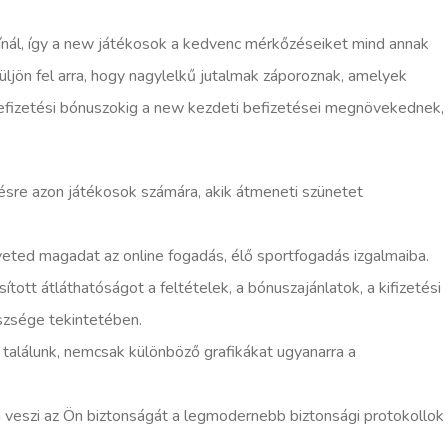
ínál, így a new játékosok a kedvenc mérkőzéseiket mind annak
üljön fel arra, hogy nagylelkű jutalmak záporoznak, amelyek
efizetési bónuszokig a new kezdeti befizetései megnövekednek,
ésre azon játékosok számára, akik átmeneti szünetet
eveted magadat az online fogadás, élő sportfogadás izgalmaiba.
ított átláthatóságot a feltételek, a bónuszajánlatok, a kifizetési
szsége tekintetében.
 találunk, nemcsak különböző grafikákat ugyanarra a
veszi az Ön biztonságát a legmodernebb biztonsági protokollok