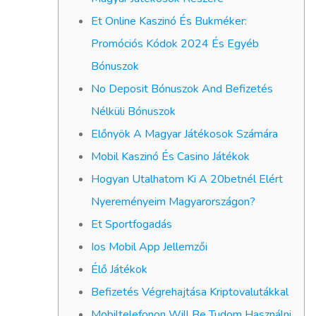
Et Online Kaszinó És Bukméker:
Promóciós Kódok 2024 És Egyéb
Bónuszok
No Deposit Bónuszok And Befizetés
Nélküli Bónuszok
Előnyök A Magyar Játékosok Számára
Mobil Kaszinó És Casino Játékok
Hogyan Utalhatom Ki A 20betnél Elért
Nyereményeim Magyarországon?
Et Sportfogadás
Ios Mobil App Jellemzői
Élő Játékok
Befizetés Végrehajtása Kriptovalutákkal
Mobiltelefonon Will Be Tudom Használni