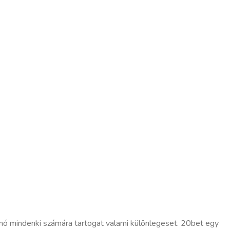
szinó mindenki számára tartogat valami különlegeset. 20bet egy