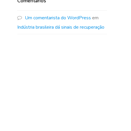
Comentários
Um comentarista do WordPress
em
Indústria brasileira dá sinais de recuperação