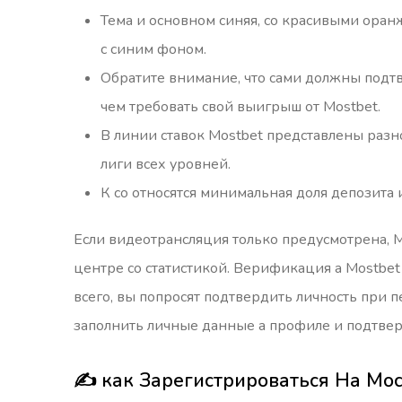
Тема и основном синяя, со красивыми ора
с синим фоном.
Обратите внимание, что сами должны подтв
чем требовать свой выигрыш от Mostbet.
В линии ставок Mostbet представлены разн
лиги всех уровней.
К со относятся минимальная доля депозита 
Если видеотрансляция только предусмотрена, M
центре со статистикой. Верификация а Mostbe
всего, вы попросят подтвердить личность при 
заполнить личные данные а профиле и подтвер
✍ как Зарегистрироваться На Мос