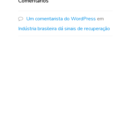
Comentários
Um comentarista do WordPress
em
Indústria brasileira dá sinais de recuperação