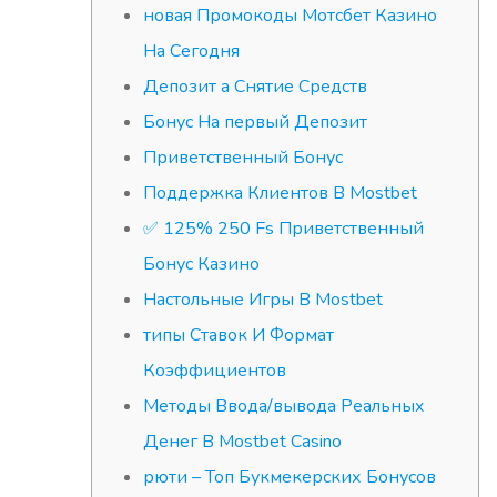
новая Промокоды Мотсбет Казино
На Сегодня
Депозит а Снятие Средств
Бонус На первый Депозит
Приветственный Бонус
Поддержка Клиентов В Mostbet
✅ 125% 250 Fs Приветственный
Бонус Казино
Настольные Игры В Mostbet
типы Ставок И Формат
Коэффициентов
Meтoды Ввoдa/вывoдa Peaльныx
Дeнeг В Mostbet Casino
рюти – Топ Букмекерских Бонусов