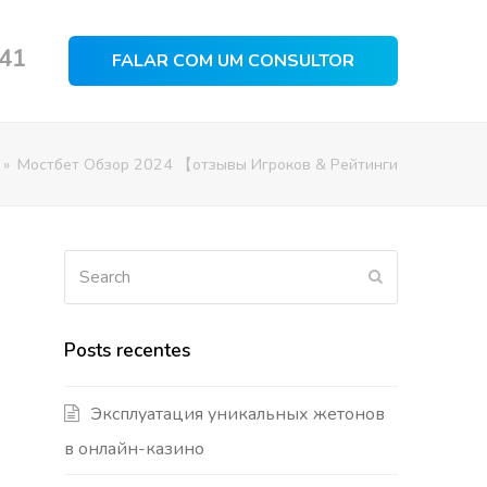
441
FALAR COM UM CONSULTOR
»
Мостбет Обзор 2024 【отзывы Игроков & Рейтинги
Search
Submit
Posts recentes
Эксплуатация уникальных жетонов
в онлайн-казино