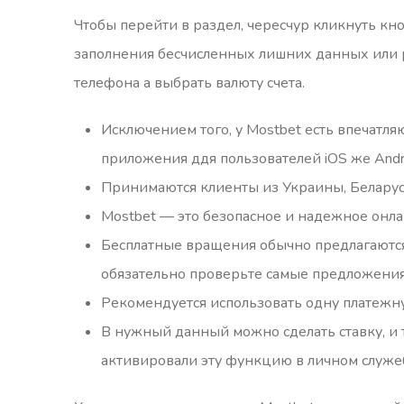
Чтобы перейти в раздел, чересчур кликнуть кно
заполнения бесчисленных лишних данных или р
телефона а выбрать валюту счета.
Исключением того, у Mostbet есть впечат
приложения ддя пользователей iOS же Andro
Принимаются клиенты из Украины, Беларуси
Mostbet — это безопасное и надежное онлай
Бесплатные вращения обычно предлагаются 
обязательно проверьте самые предложения
Рекомендуется использовать одну платежну
В нужный данный можно сделать ставку, и т
активировали эту функцию в личном служе