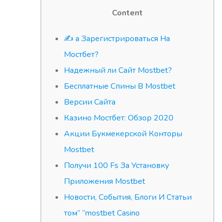
Content
✍ а Зарегистрироваться На
Мостбет?
Надежный ли Сайт Mostbet?
Бесплатные Спины В Mostbet
Версии Сайта
Казино Мостбет: Обзор 2020
Акции Букмекерской Конторы
Mostbet
Получи 100 Fs За Установку
Приложения Mostbet
Новости, События, Блоги И Статьи
том” “mostbet Casino